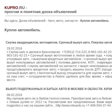
KUPRO
.RU
-
простая и понятная доска объявлений
Вы здесь:
Доска объявлений
-
Авто, мото, запчасти
-
Куплю автомобиль
Куплю автомобиль
Скупка квадроциклов, мотоциклов. Срочный выкуп авто. Покупка авто
29.02.2016
• Скупка шин и дисков в Красноярске. +7(391)2-714-223; 8-963-191-42-23
963-191-42-23 • Срочный выкуп мототехники в любое время года. • покуп
утонувших авто ; • выкупаем кредитные автомобили ; • срочный выкуп авто 
выкуп неисправных автомобилей ( поломка двигателя, КПП , повреждени
автомобилей; • скупка автомобилей на запчасти; • выкуп неисправных а
продать/выкупить кредитное авто; • продать машину после ДТП (прода
срочный выкуп авто; • бесплатный выезд специалиста для оценки авто; 
за наш счет; • сотрудничество в Любое удобное для Вас время; • о
месте.
ВЫКУП ПОДЕРЖАННЫХ И БИТЫХ АВТО В МОСКВЕ И ОБЛАСТИ. КУПИМ
08.02.2016
Мы скупаем авто-ли в Любом тех/состоянии. Приобретаем авто в Любом 
с Левым рулём от 2012 г.в. Рассмотрим все предложенные Вами вари
подробно о нас на нашем сайте... http://www.niksavto.ru +7-499-504-37-44