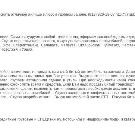
ять отличное жилище в любом удобном районе. (812) 926-18-07 http://flatspb.
оянии! Сами эвакуируем с любой точки города, оформим все необходимые до
ра. Скупка нерастаможенных авто, выкуп утилизированных автомобилей, покуп
, Уфе, Стерлитамаке, Салавате, Мелеузе, Октябрьском, Туймазах, Нефтек
х Поволжья и Урала.
 любое время можете продать нам свой битый автомобиль на запчасти. Даж
а максимально выгодных для Вас условиях. Выкуп авто после пожара, скупк
авто, скупаем автомобили сданне в утиль. При необходимости наши спе
енно сэкономить время и средства. Если Вам надо продать битый транспорт 
 заключения сделки: позвонить нам и предоставить необходимые документы 
х. неисправных автомобилей. - Скупка залоговых и конфискованных автомоб
то. - Скупка аварийных авто. - Выкуп автомобилей после ДТП. - Покупка бит
редитные грузовые и СПЕЦтехнику, мотоциклы и квадроциклы лодки и катер