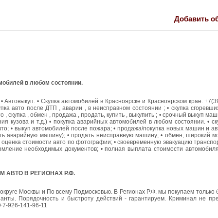
Добавить о
мобилей в любом состоянии.
 • Автовыкуп. • Скупка автомобилей в Красноярске и Красноярском крае. +7(3
ка авто после ДТП , аварии , в неисправном состоянии ; • скупка сгоревших 
, скупка , обмен , продажа , продать, купить , выкупить ; • срочный выкуп маш
я кузова и т.д.) • покупка аварийных автомобилей в любом состоянии. • с
вто; • выкуп автомобилей после пожара; • продажа/покупка новых машин и авт
ть аварийную машину); • продать неисправную машину; • обмен, широкий м
• оценка стоимости авто по фотографии; • своевременную эвакуацию транспо
формление необходимых документов; • полная выплата стоимости автомобил
 АВТО В РЕГИОНАХ Р.Ф.
округе Москвы и По всему Подмосковью. В Регионах Р.Ф. мы покупаем только
анты. Порядочность и быстроту действий - гарантируем. Криминал не пре
 +7-926-141-96-11