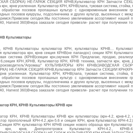
АЯ СБОРКА) НЕ-ГАРАЖ СЕКЦИЯ КРНВ,Культиватор КРН Запчасти СЕК
 крн, крнв усиленная. Культиватор КРН, КРНВ(лапа, туковая система, стойка, 
 обработки посевов пропашных культур с одновременным внесением г
дных посевов кукурузы, подсолнечника и других культур, высеянных с меж
оворимся.Привезем сегодня.Мы постоянно увеличиваем ассортимент нашей п
540, Harvest 360)Вчера заказали сегодня привезли- расчет при получении то
РНВ Культиваторы
 КРНВ Культиваторы культиватор КРН, культиваторы КРНВ.... Культив
ция культиватора крн, крнв секция КРНВ(не папандос) секции КРН Культива
туковая система (КРНВ)секции крн,окучник КРН Предлагаю, продаю, реализ
6,секция КРН.,КРНВ, Культиватор КРН, КРНВ техника, запчасти крн, крнв,
дажа)Производитель"Агромаш" КУЛЬТИВАТОРЫ КРН КРНВ(ЗАВОДСКАЯ СБО
А) НЕ-ГАРАЖ СЕКЦИЯ КРНВ,Культиватор КРН Запчасти СЕКЦИИ КРН(КРНВ
крнв усиленная. Культиватор КРН, КРНВ(лапа, туковая система, стойка, б
 обработки посевов пропашных культур с одновременным внесением г
дных посевов кукурузы, подсолнечника и других культур, высеянных с меж
оворимся.Привезем сегодня.Мы постоянно увеличиваем ассортимент нашей п
540, Harvest 360)Вчера заказали сегодня привезли- расчет при получении то
иватор КРН, КРНВ Культиваторы КРНВ крн
атор КРН, КРНВ Культиваторы КРНВ крн культиваторы (крн-4.2, крнв-4.2, 
тор прополочный КРН-4.2.,крн-5.6 и секция КРН, крнв Культиватор КРН-4.2,
 Секция КРН культиватор КРН КРНВ секции нового образца крн Культиватор
рн, крнв, Днепропетровск Культиватор КРН-4.2., КРНВ-4.2