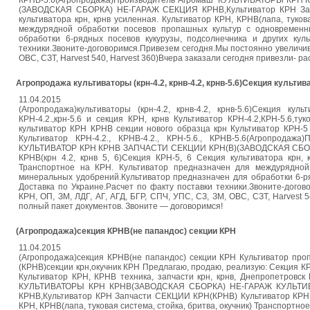
КРНВ-5.6(Агропродажа)Производитель"Агромаш" КУЛЬТИВАТОРЫ КР
(ЗАВОДСКАЯ СБОРКА) НЕ-ГАРАЖ СЕКЦИЯ КРНВ,Культиватор КРН Запча
культиватора крн, крнв усиленная. Культиватор КРН, КРНВ(лапа, туков
междурядной обработки посевов пропашных культур с одновременн
обработки 6-рядных посевов кукурузы, подсолнечника и других кул
техники.Звоните-договоримся.Привезем сегодня.Мы постоянно увеличива
ОВС, СЗТ, Harvest 540, Harvest 360)Вчера заказали сегодня привезли- р
Агропродажа культиваторы (крн-4.2, крнв-4.2, крнв-5.6)Секция культива
11.04.2015
(Агропродажа)культиваторы (крн-4.2, крнв-4.2, крнв-5.6)Секция к
КРН-4.2.,крн-5.6 и секция КРН, крнв Культиватор КРН-4.2,КРН-5.6,
культиватор КРН КРНВ секции нового образца крн Культиватор КРН-5 
Культиватор КРН-4.2., КРНВ-4.2., КРН-5.6., КРНВ-5.6(Агропро
КУЛЬТИВАТОР КРН КРНВ ЗАПЧАСТИ СЕКЦИИ КРН(В)(ЗАВОДСКАЯ СБОРК
КРНВ(крн 4.2, крнв 5, 6)Секция КРН-5, 6 Секция культиватора крн, 
Транспортное на КРН. Культиватор предназначен для междурядной
минеральных удобрений.Культиватор предназначен для обработки 6-ря
Доставка по Украине.Расчет по факту поставки техники.Звоните-дог
КРН, ОП, ЗМ, ЛДГ, АГ, АГД, БГР, СПЧ, УПС, СЗ, ЗМ, ОВС, СЗТ, Harvest 
полный пакет документов. Звоните — договоримся!
(Агропродажа)секция КРНВ(не папандос) секции КРН
11.04.2015
(Агропродажа)секция КРНВ(не папандос) секции КРН Культиватор пропо
(КРНВ)секции крн,окучник КРН Предлагаю, продаю, реализую: Секция КР
Культиватор КРН, КРНВ техника, запчасти крн, крнв, Днепропетровск 
КУЛЬТИВАТОРЫ КРН КРНВ(ЗАВОДСКАЯ СБОРКА) НЕ-ГАРАЖ КУЛЬТИ
КРНВ,Культиватор КРН Запчасти СЕКЦИИ КРН(КРНВ) Культиватор КРНВ(кр
КРН, КРНВ(лапа, туковая система, стойка, бритва, окучник) Транспортн