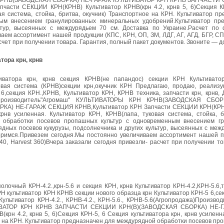
Н КРНВ(ЗАВОДСКАЯ СБОРКА) НЕ-ГАРАЖ КУЛЬТИВАТОР КРН КРНВ ЗАПЧАСТИ 
сти СЕКЦИИ КРН(КРНВ) Культиватор КРНВ(крн 4.2, крнв 5, 6)Секция К
ая система, стойка, бритва, окучник) Транспортное на КРН. Культиватор п
ым внесением гранулированных минеральных удобрений.Культиватор пр
ьтур, высеянных с междурядьем 70 см. Доставка по Украине.Расчет по 
ем ассортимент нашей продукции (КПС, КРН, ОП, ЗМ, ЛДГ, АГ, АГД, БГР, СП
асчет при получении товара. Гарантия, полный пакет документов. Звоните — д
тора крн, крнв
ультиватора крн, крнв секция КРНВ(не папандос) секции КРН Культиват
туковая система (КРНВ)секции крн,окучник КРН Предлагаю, продаю, реализ
6,секция КРН.,КРНВ, Культиватор КРН, КРНВ техника, запчасти крн, крнв,
дажа)Производитель"Агромаш" КУЛЬТИВАТОРЫ КРН КРНВ(ЗАВОДСКАЯ СБО
А) НЕ-ГАРАЖ СЕКЦИЯ КРНВ,Культиватор КРН Запчасти СЕКЦИИ КРН(КРНВ
крнв усиленная. Культиватор КРН, КРНВ(лапа, туковая система, стойка, б
 обработки посевов пропашных культур с одновременным внесением г
дных посевов кукурузы, подсолнечника и других культур, высеянных с меж
оворимся.Привезем сегодня.Мы постоянно увеличиваем ассортимент нашей п
540, Harvest 360)Вчера заказали сегодня привезли- расчет при получении то
лочный КРН-4.2.,крн-5.6 и секция КРН, крнв Культиватор КРН-4.2,КРН-5.6,
Н культиватор КРН КРНВ секции нового образца крн Культиватор КРН-5 6,се
Культиватор КРН-4.2., КРНВ-4.2., КРН-5.6., КРНВ-5.6(Агропродажа)Произво
ВАТОР КРН КРНВ ЗАПЧАСТИ СЕКЦИИ КРН(В)(ЗАВОДСКАЯ СБОРКА) НЕ-
н 4.2, крнв 5, 6)Секция КРН-5, 6 Секция культиватора крн, крнв усиленн
ое на КРН. Культиватор предназначен для междурядной обработки посевов пр