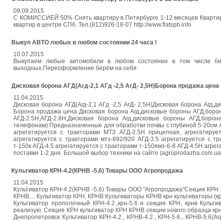
09.09.2015
С КОМИССИЕЙ 50% Снять квартиру в Петербурге 1-12 месяцев Квартиры
квартир в центре СПб. Тел.(812)926-18-07 http://www.flatspb.info
Выкуп АВТО любых в любом состоянии 24 часа !
10.07.2015
Выкупаем любые автомобили в любом состоянии в том числе б
выходных.Переоформление берём на себя .
Дисковая борона АГД(Агд-2,1 АГд -2,5 АгД- 2,5Н)Борона продажа цена
11.04.2015
Дисковая борона АГД(Агд-2,1 АГд -2,5 АгД- 2,5Н)Дисковая борона Агд,
Борона продажа цена Дисковая борона Агд,дисковые бороны АГД,борона 
АГД-2.5Н,АГД-2.8Н,Дисковая борона Агд,дисковые бороны АГД,борон
телефонам) Предназначенные для обработки почвы с глубиной 5-20см АГД
агрегатируется с тракторами МТЗ АГД-2.5Н прицепная, агрегатирует
агрегатируется с тракторами мтз-892/920 АГД-3.5 агрегатируется с тр
т-150к АГД-4.5 агрегатируется с тракторами т-150ямз-6-8 АГД-4.5Н агре
поставки 1-2 дня. Большой выбор техники на сайте (agroprodazha.com.ua
Культиватор КРН-4.2(КРНВ -5,6) Товары ООО Агропродажа
11.04.2015
Культиватор КРН-4.2(КРНВ -5,6) Товары ООО "Агропродажа"Секция КРН 
КРНВ.... Культиватор КРН, КРНВ Культиваторы КРНВ крн культиваторы (крн
Культиватор прополочный КРН-4.2.,крн-5.6 и секция КРН, крнв Культи
реализую: Секция КРН культиватор КРН КРНВ секции нового образца крн 
Днепропетровск Культиватор КРН-4.2., КРНВ-4.2., КРН-5.6., КРНВ-