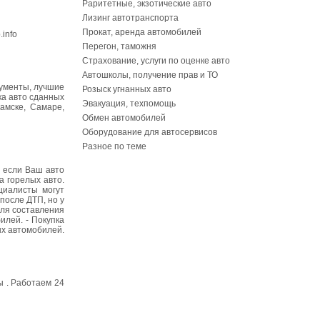
Раритетные, экзотические авто
Лизинг автотранспорта
Прокат, аренда автомобилей
info
Перегон, таможня
Страхование, услуги по оценке авто
Автошколы, получение прав и ТО
кументы, лучшие
Розыск угнанных авто
ка авто сданных
Эвакуация, техпомощь
амске, Самаре,
Обмен автомобилей
Оборудование для автосервисов
Разное по теме
е если Ваш авто
а горелых авто.
циалисты могут
после ДТП, но у
для составления
илей. - Покупка
ых автомобилей.
ы . Работаем 24