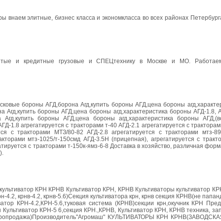
 внаем элитные, бизнес класса и экономкласса во всех районах Петербург
итые и кредитные грузовые и СПЕЦтехнику в Москве и МО. Работае
дисковые бороны АГД,борона Агд,купить бороны АГД,цена бороны агд,характ
Агд,купить бороны АГД,цена бороны агд,характеристика бороны АГД-1.8, АГ
а Агд,купить бороны АГД,цена бороны агд,характеристика бороны АГД,(
-1.8 агрегатируется с тракторами т-40 АГД-2.1 агрегатируется с тракторам
ся с тракторами МТЗ/80-82 АГД-2.8 агрегатируется с тракторами мтз-89
акторами мтз-1025/т-150смд АГД-3.5Н (прицепная), агрегатируется с тракт
гатируется с тракторами т-150к-ямз-6-8 Доставка в хозяйство, различная форм
).
культиватор КРН КРНВ Культиватор КРН, КРНВ Культиваторы культиватор КР
-4.2, крнв-4.2, крнв-5.6)Секция культиватора крн, крнв секция КРНВ(не папа
ватор КРН-4.2,КРН-5.6,туковая система (КРНВ)секции крн,окучник КРН Пре
Культиватор КРН-5 6,секция КРН.,КРНВ, Культиватор КРН, КРНВ техника, запч
5.6(Агропродажа)Производитель"Агромаш" КУЛЬТИВАТОРЫ КРН КРНВ(ЗАВОДСК