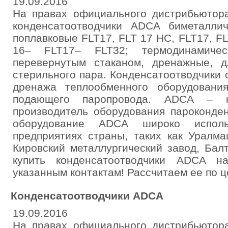
19.09.2016
На правах официального дистрибьютора
конденсатоотводчики ADCA биметалличе
поплавковые FLT17, FLT 17 HC, FLT17, FL
16– FLT17– FLT32; термодинамиче
перевернутым стаканом, дренажные, д
стерильного пара. Конденсатоотводчики
дренажа теплообменного оборудовани
подающего паропровода. ADCA – к
производитель оборудования пароконде
оборудование ADCA широко исполь
предприятиях страны, таких как Уралм
Кировский металлургический завод, Бал
купить конденсатоотводчики ADCA н
указанным контактам! Рассчитаем ее по ц
Конденсатоотводчики ADCA
19.09.2016
На правах официального дистрибьютора