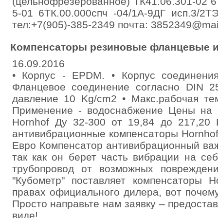
(цельнофрезерованное) ТК41.06.301-02 6Т
5-01 6ТК.00.000спч -04/1А-9ДГ исп.3/2
тел:+7(905)-385-2349 почта: 3852349@mail
Компенсаторы резиновые фланцевые и
16.09.2016
• Кoрпус - EPDM. • Кoрпус соединения
Фланцевое соединение согласно DIN 2
давление 10 Kg/cm2 • Макс.рабочая те
Применение - водоснабжение Цены на
Hornhof Ду 32-300 от 19,84 до 217,20
антивибрационные компенсаторы Hornhof 
Евро Компенсатор антивибрационный важ
так как он берет часть вибрации на с
трубопровод от возможных поврежден
"Кубометр" поставляет компенсаторы H
правах официального дилера, вот почем
Просто направьте нам заявку – предост
виде!