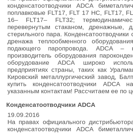
конденсатоотводчики ADCA биметалличе
поплавковые FLT17, FLT 17 HC, FLT17, FL
16– FLT17– FLT32; термодинамиче
перевернутым стаканом, дренажные, д
стерильного пара. Конденсатоотводчики
дренажа теплообменного оборудовани
подающего паропровода. ADCA – к
производитель оборудования пароконде
оборудование ADCA широко исполь
предприятиях страны, таких как Уралм
Кировский металлургический завод, Бал
купить конденсатоотводчики ADCA н
указанным контактам! Рассчитаем ее по ц
Конденсатоотводчики ADCA
19.09.2016
На правах официального дистрибьютора
конденсатоотводчики ADCA биметалличе