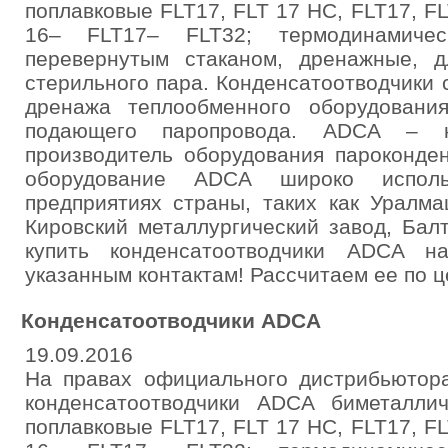
поплавковые FLT17, FLT 17 HC, FLT17, FL
16– FLT17– FLT32; термодинамиче
перевернутым стаканом, дренажные, д
стерильного пара. Конденсатоотводчики
дренажа теплообменного оборудовани
подающего паропровода. ADCA – к
производитель оборудования пароконде
оборудование ADCA широко исполь
предприятиях страны, таких как Уралм
Кировский металлургический завод, Бал
купить конденсатоотводчики ADCA н
указанным контактам! Рассчитаем ее по ц
Конденсатоотводчики ADCA
19.09.2016
На правах официального дистрибьютора
конденсатоотводчики ADCA биметалличе
поплавковые FLT17, FLT 17 HC, FLT17, FL