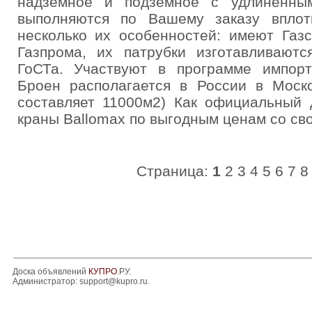
надземное и подземное с удлиненны
выполняются по Вашему заказу впло
несколько их особенностей: имеют Газс
Газпрома, их патрубки изготавливаютс
ГоСТа. Участвуют в программе импор
Броен располагается в России в Моско
составляет 11000м2) Как официальный 
краны Ballomax по выгодным ценам со свое
Страница:
1
2
3
4
5
6
7
8
Доска объявлений
КУПРО
.РУ.
Администратор:
support@kupro.ru
.