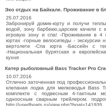
Эко отдых на Байкале. Проживание в б
25.07.2016
Забронируй домик-юрту и получи теплы
водой, зону барбекю,царские качели с 
игровую зону и спа! -Проживание в 4 
юртах -горные велосипеды - экскурсии н
вертолете -Спа юрта -Бассейн с те
-Национальная бурятская и европейска
кухня
Катер рыболовный Bass Tracker Pro Crap
10.07.2016
Отлично заточенная под профессиональ
клепаная лодка для мелководья Bass Tr
комплекте с подвесным 4-тактным 
одноосным сварным трейлером. подро
http://usedboats.ru/view.php?boat=141935