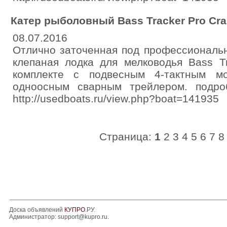
Катер рыболовный Bass Tracker Pro Crap
08.07.2016
Отлично заточенная под профессиональ
клепаная лодка для мелководья Bass Tr
комплекте с подвесным 4-тактным 
одноосным сварным трейлером. подро
http://usedboats.ru/view.php?boat=141935
Страница:
1
2
3
4
5
6
7
8
Доска объявлений
КУПРО
.РУ.
Администратор:
support@kupro.ru
.