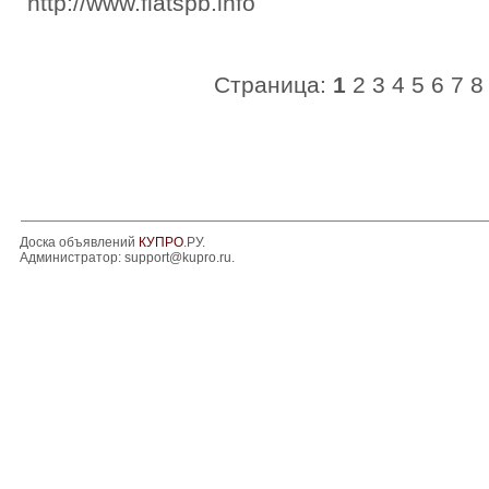
http://www.flatspb.info
Страница:
1
2
3
4
5
6
7
8
Доска объявлений
КУПРО
.РУ.
Администратор:
support@kupro.ru
.