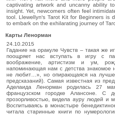
captivating artwork and uncanny ability t
insight. Yet, newcomers often feel intimidate
tool. Llewellyn's Tarot Kit for Beginners is
to embark on the exhilarating journey of Tar
Карты Ленорман
24.10.2015
Гадание на оракуле Чувств – такая же иг
поощряет нас вступать в игру с па
воображение, артистизм и ум, рожд
напоминающая нам с детства знакомое 
не любит…», но опирающаяся на лучше 
предсказаний). Самая известная из пре
Аделаида Ленорман родилась 27 ма
французском городке Алансоне. С д
прозорливостью, видела ауру людей и м
Воспитываясь в монастыре бенедиктино
читала старинные книги по нумерологи