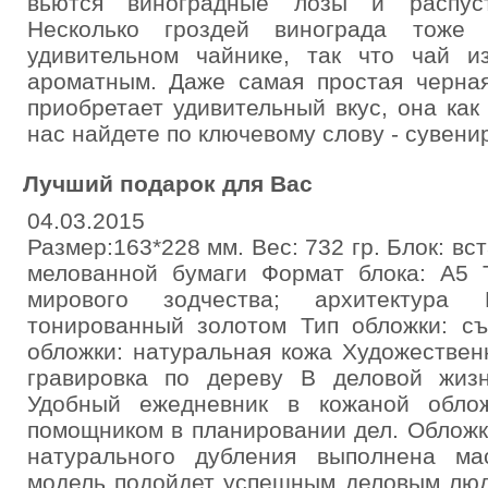
вьются виноградные лозы и распуст
Несколько гроздей винограда тож
удивительном чайнике, так что чай и
ароматным. Даже самая простая черная
приобретает удивительный вкус, она ка
нас найдете по ключевому слову - сувени
Лучший подарок для Вас
04.03.2015
Размер:163*228 мм. Вес: 732 гр. Блок: в
мелованной бумаги Формат блока: А5 
мирового зодчества; архитектура
тонированный золотом Тип обложки: с
обложки: натуральная кожа Художествен
гравировка по дереву В деловой жиз
Удобный ежедневник в кожаной обло
помощником в планировании дел. Обложк
натурального дубления выполнена ма
модель подойдет успешным деловым люд