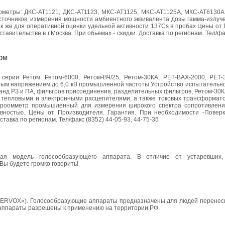
метры: ДКС-АТ1121, ДКС-АТ1123, МКС-АТ1125, МКС-АТ1125А, МКС-АТ6130A
точников, измерения мощности амбиентного эквивалента дозы гамма-излуче
так же для оперативной оценки удельной активности 137Cs в пробах Цены от
тавительстве в г.Москва. При обьемах - скидки. Доставка по регионам. Тел/фа
МОМ
ерии Ретом: Ретом-6000, Ретом-ВЧ/25, Ретом-30КА, РЕТ-ВАХ-2000, РЕТ
ным напряжением до 6,0 кВ промышленной частоты Устройство испытательно
анд РЗ и ПА, фильтров присоединения, разделительных фильтров; Ретом-30К
, тепловыми и электронными расцепителями, а также токовых трансформат
роомметр промышленный для измерения широкого спектра сопротивлений
вностью. Цены от Производителя. Гарантия. При необходимости -Поверк
ставка по регионам. Тел/факс (8352) 44-05-93, 44-75-35
ная модель голосообразующего аппарата. В отличие от устаревших,
ы будете громко говорить!
SERVOX»). Голосообразующие аппараты предназначены для людей перенесш
 аппараты разрешены к применению на территории РФ.