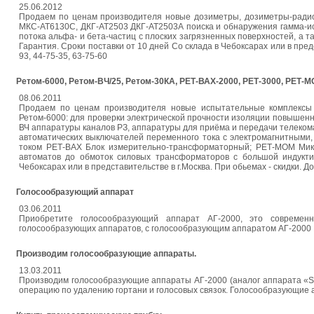
25.06.2012
Продаем по ценам производителя новые дозиметры, дозиметры-радио
МКС-АТ6130C, ДКГ-АТ2503 ДКГ-АТ2503А поиска и обнаружения гамма-ис
потока альфа- и бета-частиц с плоских загрязненных поверхностей, а 
Гарантия. Сроки поставки от 10 дней Со склада в Чебоксарах или в предс
93, 44-75-35, 63-75-60
Ретом-6000, Ретом-ВЧ/25, Ретом-30КА, РЕТ-ВАХ-2000, РЕТ-3000, РЕТ-
08.06.2011
Продаем по ценам производителя новые испытательные комплексы с
Ретом-6000: для проверки электрической прочности изоляции повышен
ВЧ аппаратуры каналов РЗ, аппаратуры для приёма и передачи телеком
автоматических выключателей переменного тока с электромагнитными
током РЕТ-ВАХ Блок измерительно-трансформаторный; РЕТ-МОМ Мик
автоматов до обмоток силовых трансформаторов с большой индукти
Чебоксарах или в представительстве в г.Москва. При обьемах - скидки. До
Голосообразующий аппарат
03.06.2011
Приобретите голосообразующий аппарат АГ-2000, это современ
голосообразующих аппаратов, с голосообразующим аппаратом АГ-2000 В
Производим голосообразующие аппараты.
13.03.2011
Производим голосообразующие аппараты АГ-2000 (аналог аппарата «
операцию по удалению гортани и голосовых связок. Голосообразующие