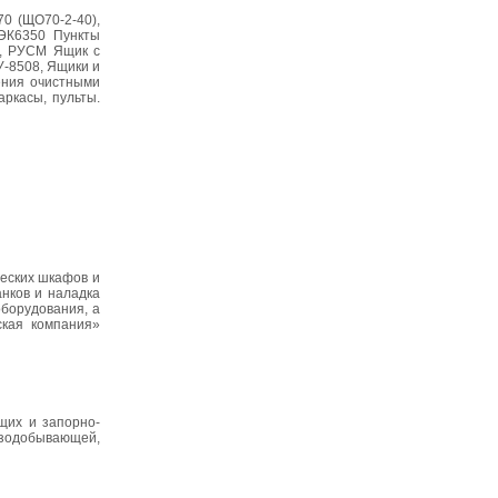
0 (ЩО70-2-40),
ЭК6350 Пункты
0, РУСМ Ящик с
-8508, Ящики и
ения очистными
ркасы, пульты.
ческих шкафов и
анков и наладка
оборудования, а
ская компания»
щих и запорно-
азодобывающей,