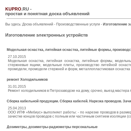
KUPRO
.RU
-
простая и понятная доска объявлений
Вы здесь:
Доска объявлений
-
Производственные услуги
-
Изготовление э
Изготовление электронных устройств
Модельная оснастка, литейная оснастка, литейные формы, производс
27.10.2015
Модельная оснастка, литейная оснастка, литейные формы, модельные
стержневые ящики, модельные плиты, производство литейной оснастк
промодели, промодели стержней и форм, металлопластиковая оснастка
ремонт Холодильников
31.01.2015
Ремонт холодильников в Петрозаводске на дому, срочно, выезд мастера б
Сборка кабельной продукции. Сборка кабелей. Нарезка проводов. Зач
25.04.2013
ООО ИПФ «Мебиус» выполняет работы: - по нарезке проводов в размер. 
зачистке концов проводов с полным или частичным снятием изоляции (со сд
Дозиметры, дозиметры-радиометры персональные