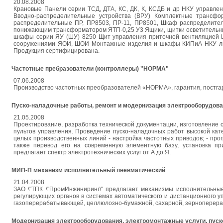
20.08.2008
Крановые Панели серии ТСД, ДТА, КС, ДК, К, КСДБ и др НКУ управле
Вводно-распределительные устройства (ВРУ) Комплектные транс
распределительные ПР, ПР8503, ПР-11, ПР8501, Шкаф распределит
понижающим трансформатором ЯТП-0,25 У3 Ящики, щитки осветительны
шкафы серии ЯУ (ШУ) 8250 Щит управления приточной вентиляцией
сооружениями ЯОИ, ШОИ Монтажные изделия и шкафы КИПиА НКУ любо
Продукция сертифицирована.
Частотные пребразователи (контроллеры) "НОРМА"
07.06.2008
Производство частотных преобразователей «НОРМА», гарантия, постга
Пуско-наладочные работы, ремонт и модернизация электрооборудова
21.05.2008
Проектирование, разработка технической документации, изготовление 
пультов управления. Проведение пуско-наладочных работ высокой кате
целых производственных линий - настройка частотных приводов; - пр
также перевод его на современную элементную базу, установка пр
предлагает спектр электротехнических услуг от А до Я.
МИП-П механизм исполнительный пневматический
21.04.2008
ЗАО \"ТПК \"ПромИнжиниринг\" предлагает механизмы исполнительн
регулирующих органов в системах автоматического и дистанционного
газоперерабатывающей, целлюлозно-бумажной, сахарной, зерноперер
Модернизация электрооборудования, электромонтажные услуги, пуск