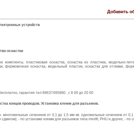
Добавить о
лектронных устройств
тво оснастки
 комплекты, пластиковая оснастка, оснастка из пластика, модельно-лите
и, формовочная оснастка, модельный пластик, оснастка для отливки, форм
есплатно, гарантия тел 89637495880 , с 8 00 до 20 00
истка концов проводов. Установка клемм для разъемов.
многожильные сечением от 0,1 до 1,5 мм кв. одножильные сечением от 0,1 д
вигом); - по установке клемм для разъемов типа minifit, PHU и других; - по 