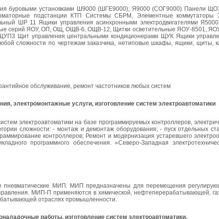
ния буровыми установками Ш9000 (ШГЕ9000), Я9000 (СОГ9000) Панели ЩО7
форматорные подстанции КТП Системы СБРМ, Элементные коммутаторы 
ельный ШР 11 Ящики управления асинхронными электродвигателями Я500
е серий ЯОУ, ОП, ОЩ, ОЩВ-6, ОЩВ-12, Щитки осветительные ЯОУ-8501, ЯОУ
 ЩУП3 Щит управления центральными кондиционерами ЩУК Ящики управл
й сложности по чертежам заказчика, нетиповые шкафы, ящики, щиты, ка
рантийное обслуживание, ремонт частотников любых систем
ния, электромонтажные услуги, изготовление систем электроавтоматики
систем электроавтоматики на базе программируемых контроллеров, электри
гории сложности: - монтаж и демонтаж оборудования; - пуск отдельных ст
ограммирование контроллеров; Ремонт и модернизация устаревшего электро
икладного программного обеспечения. «Северо-Западная электротехниче
ые пневматические МИП. МИП предназначены для перемещения регулирую
 управления. МИП-П применяются в химической, нефтеперерабатывающей, г
абатывающей отраслях промышленности.
оналадочные работы, изготовление систем электроавтоматики.