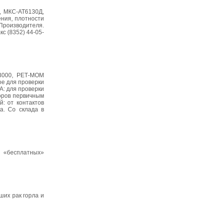
, МКС-АТ6130Д,
ния, плотности
 Производителя.
кс (8352) 44-05-
-3000, РЕТ-МОМ
е для проверки
А: для проверки
оров первичным
: от контактов
а. Со склада в
 «бесплатных»
их рак горла и