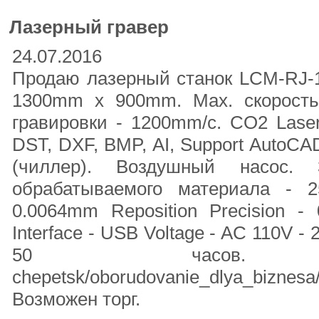
Лазерный гравер
24.07.2016
Продаю лазерный станок LCM-RJ-1
1300mm x 900mm. Max. скорость 
гравировки - 1200mm/с. CO2 Lase
DST, DXF, BMP, AI, Support AutoCA
(чиллер). Воздушный насос.
обрабатываемого материала - 25
0.0064mm Reposition Precision -
Interface - USB Voltage - AC 110V -
50 часов. https://w
chepetsk/oborudovanie_dlya_biznesa
Возможен торг.