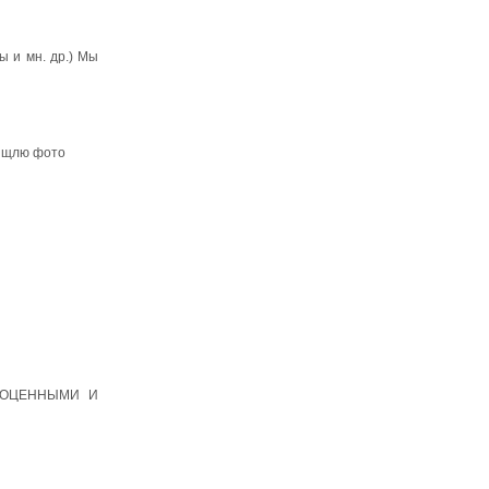
ы и мн. др.) Мы
выщлю фото
ГОЦЕННЫМИ И