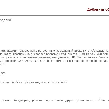
Добавить о
изделий
инная), лоджия, евроремонт, встроенные зеркальный шкаф-купе, с/у раздел
ощадка, красивый вид, сдается впервые.Сходненская, 1-ая кв-ра.7 мин.пеш.,
нного ремонта. Стиральная машина, холодильник, ТВ. Застекленный балкон
7мин. пешком, СУДАКОВА УЛ. Сталинка. Комнаты все изолированные. После 
вая.
нут
о металла, бижутерии методом лазерной сварки.
, ремонт бижутерии, ремонт оправ очков, другие ремонтные работы м