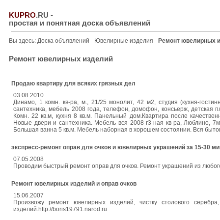
KUPRO
.RU
-
простая и понятная доска объявлений
Вы здесь:
Доска объявлений
-
Ювелирные изделия
-
Ремонт ювелирных 
Ремонт ювелирных изделий
Продаю квартиру для всяких грязных дел
03.08.2010
Динамо, 1 комн. кв-ра, м., 21/25 монолит, 42 м2, студия (кухня-гост
сантехника, мебель 2008 года, телефон, домофон, консьерж, детская пл
Комн. 22 кв.м, кухня 8 кв.м. Панельный дом.Квартира после качестве
Новые двери и сантехника. Мебель вся 2008 г3-ная кв-ра, Люблино, 
Большая ванна 5 кв.м. Мебель наборная в хорошем состоянии. Вся быто
экспресс-ремонт оправ для очков и ювелирных украшений за 15-30 ми
07.05.2008
Проводим быстрый ремонт оправ для очков. Ремонт украшений из любог
Ремонт ювелирных изделий и оправ очков
15.06.2007
Произвожу ремонт ювелирных изделий, чистку столового серебра
изделий.http://boris19791.narod.ru