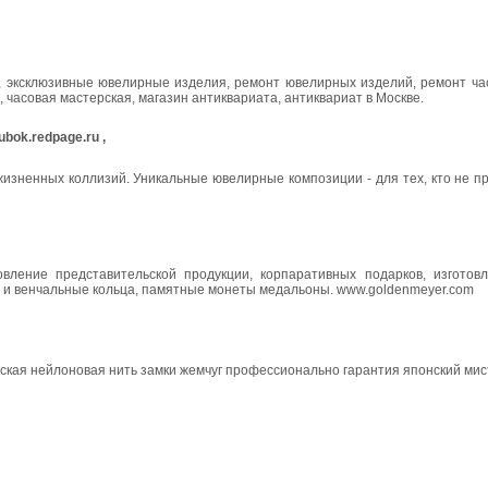
я, эксклюзивные ювелирные изделия, ремонт ювелирных изделий, ремонт ча
 часовая мастерская, магазин антиквариата, антиквариат в Москве.
ok.redpage.ru ,
изненных коллизий. Уникальные ювелирные композиции - для тех, кто не п
вление представительской продукции, корпаративных подарков, изготов
е и венчальные кольца, памятные монеты медальоны. www.goldenmeyer.com
ская нейлоновая нить замки жемчуг профессионально гарантия японский мис