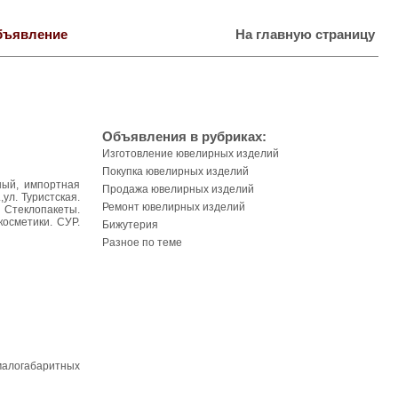
бъявление
На главную страницу
Объявления в рубриках:
Изготовление ювелирных изделий
Покупка ювелирных изделий
ьный, импортная
Продажа ювелирных изделий
ул. Туристская.
Ремонт ювелирных изделий
. Стеклопакеты.
косметики. СУР.
Бижутерия
Разное по теме
алогабаритных