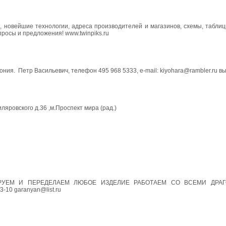
 новейшие технологии, адреса производителей и магазинов, схемы, таблиц
росы и предложения! www.twinpiks.ru
ния. Петр Васильевич, телефон 495 968 5333, e-mail: kiyohara@rambler.ru 
яровского д.36 ,м.Проспект мира (рад.)
ИРУЕМ И ПЕРЕДЕЛАЕМ ЛЮБОЕ ИЗДЕЛИЕ РАБОТАЕМ СО ВСЕМИ ДРА
0 garanyan@list.ru