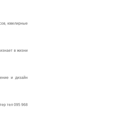
сов, ювелирные
ризнает в жизни
ление и дизайн
тер тел 095 968