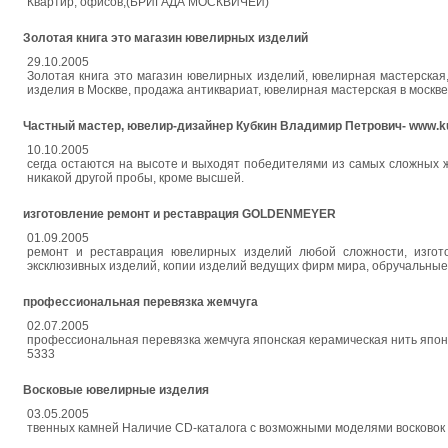
Квартир, офисов,(БРИГАДА МОСКВИЧЕЙ)
Золотая книга это магазин ювелирных изделий
29.10.2005
Золотая книга это магазин ювелирных изделий, ювелирная мастерска
изделия в Москве, продажа антиквариат, ювелирная мастерская в москве,
Частный мастер, ювелир-дизайнер Кубкин Владимир Петрович- www.kub
10.10.2005
сегда остаются на высоте и выходят победителями из самых сложных ж
никакой другой пробы, кроме высшей.
изготовление ремонт и реставрация GOLDENMEYER
01.09.2005
ремонт и реставрация ювелирных изделий любой сложности, изгото
эксклюзивных изделий, копии изделий ведущих фирм мира, обручальны
профессиональная перевязка жемчуга
02.07.2005
профессиональная перевязка жемчуга японская керамическая нить япон
5333
Восковые ювелирные изделия
03.05.2005
твенных камней Наличие CD-каталога с возможными моделями восковок