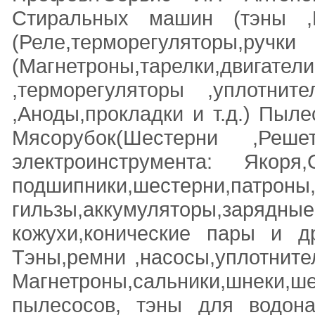
Стиральных машин (тэны ,Н
(Реле,терморегуляторы
(Магнетроны,тарелки,двиг
,терморегуляторы ,уплотнит
,Аноды,прокладки и т.д.) Пыле
Мясорубок(Шестерни ,Реш
электроинструмента: Якоря
подшипники,шестерни,патроны
гильзы,аккумуляторы,зарядные
кожухи,конические пары и 
Тэны,ремни ,насосы,уплотните
Магнетроны,сальники,шнек
пылесосов, тэны для водона