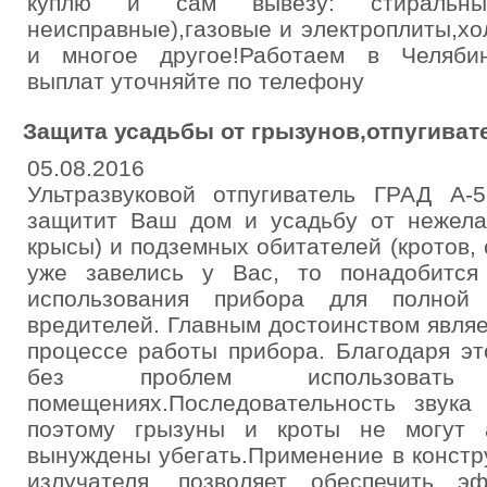
куплю и сам вывезу: стиральн
неисправные),газовые и электроплиты,х
и многое другое!Работаем в Челябин
выплат уточняйте по телефону
Защита усадьбы от грызунов,отпугивате
05.08.2016
Ультразвуковой отпугиватель ГРАД А-
защитит Ваш дом и усадьбу от нежела
крысы) и подземных обитателей (кротов, с
уже завелись у Вас, то понадобится
использования прибора для полной 
вредителей. Главным достоинством явля
процессе работы прибора. Благодаря э
без проблем использо
помещениях.Последовательность звука 
поэтому грызуны и кроты не могут 
вынуждены убегать.Применение в констр
излучателя, позволяет обеспечить э