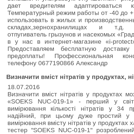
дает вредителям адаптироваться к
Температурный режим работы от -40 до +
использовать в жилых и производственн
складах,зернохранилищах и т.д. 
отпугиватель грызунов и насекомых «Гр
в у нас в интернет-магазине «i-protec
Предоставляем бесплатную доставку
предоплаты! Профессиональная конс
телефону 0677190866 Александр
Визначити вміст нітратів у продуктах, н
18.07.2016
Визначити вміст нітратів у продуктах мо
«SOEKS NUC-019-1» - перший у світ
вимірювання кількості нітратів у 34 п
надійний, при цьому дуже простий у 
вимірювання вмісту нітратів у продуктах х
тестер "SOEKS NUC-019-1" розроблений