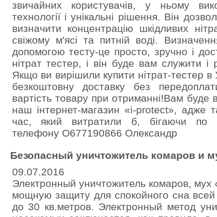
звичайних користувачів, у ньому вико
технології і унікальні рішення. Він дозво
визначити концентрацію шкідливих нітр
свіжому м'ясі та питній воді. Визначенн
допомогою тесту-це просто, зручно і дос
нітрат тестер, і він буде вам служити і
Якщо ви вирішили купити нітрат-тестер в
безкоштовну доставку без передопла
вартість товару при отриманні!Вам буде 
наш інтернет-магазин «i-protect», адже
час, який витратили б, бігаючи по 
телефону О677190866 Олександр
Безопасный уничтожитель комаров и мух 
09.07.2016
Электронный уничтожитель комаров, мух «In
мощную защиту для спокойного сна всей
до 30 кв.метров. Электронный метод ун