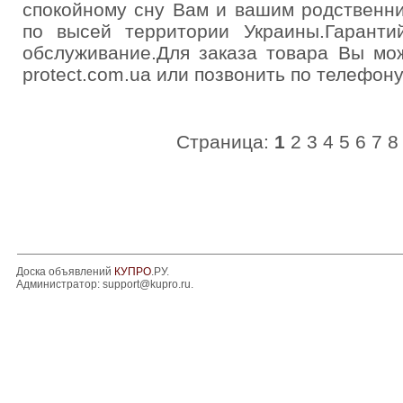
спокойному сну Вам и вашим родственни
по высей территории Украины.Гаранти
обслуживание.Для заказа товара Вы мож
protect.com.ua или позвонить по телефон
Страница:
1
2
3
4
5
6
7
8
Доска объявлений
КУПРО
.РУ.
Администратор:
support@kupro.ru
.