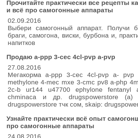
Прочитайте практически все рецепты ка
и всё про самогонные аппараты
02.09.2016
Выбери самогонный аппарат. Получи б
браги, самогона, виски, бурбона и, прак
напитков
Продаю a-ppp 3-cec 4cl-pvp a-pvp
27.08.2016
Мегакорма a-ppp 3-cec 4cl-pvp a- pvp
methylone 4-mec mxe 3-cmc pv8 a-php 4m
2c-b ur144 u47700 ephylone fentanyl a
chminaca и др. drugspowerstore (а)
drugspowerstore тчк сом, skаip: drugspowe
Узнайте практически всё опыт самогонщ
про самогонные аппараты
24.08.2016