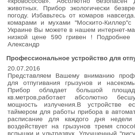
«кровососов». Абсолютно безопасен
животных. Прибор экологически безвр
погоду. Избавьтесь от комаров навсегд
комарами и мухами "Москито-Киллер"с 
Украине Вы можете в нашем интернет-мага
низкой цене 590 гривен ! Подробнее
Александр
Профессиональное устройство для отп
20.07.2016
Представляем Вашему вниманию профе
для отпугивания грызунов и насеком
Прибор обладает большой площ
кв.метров,работает абсолютно бесшу
мощность излучения.В устройстве е
таймером для работы прибора в автома
расписание для каждого дня недели 
воздействует на грызунов тремя спосо
вспышки и ультразвук. Улучшенный "рису