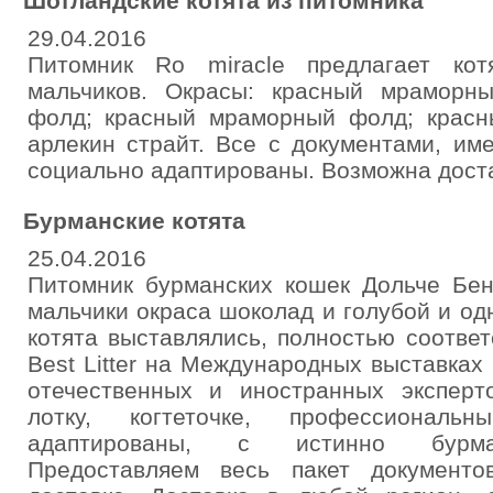
Шотландские котята из питомника
29.04.2016
Питомник Ro miracle предлагает кот
мальчиков. Окрасы: красный мраморн
фолд; красный мраморный фолд; крас
арлекин страйт. Все с документами, им
социально адаптированы. Возможна доста
Бурманские котята
25.04.2016
Питомник бурманских кошек Дольче Бен
мальчики окраса шоколад и голубой и од
котята выставлялись, полностью соотве
Best Litter на Международных выставках
отечественных и иностранных эксперт
лотку, когтеточке, профессиональ
адаптированы, с истинно бурман
Предоставляем весь пакет документо