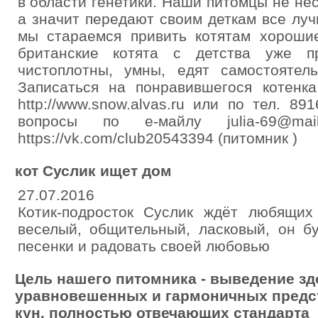
в области генетики. Наши питомцы не нес
а значит передают своим деткам все лу
мы стараемся привить котятам хороши
британские котята с детства уже п
чистоплотны, умны, едят самостоятел
Записаться на понравившегося котен
http://www.snow.alvas.ru или по тел. 
вопросы по е-майлу julia-69@mai
https://vk.com/club20543394 (питомник )
кот Суслик ищет дом
27.07.2016
Котик-подросток Суслик ждёт любящих 
веселый, общительный, ласковый, он б
песенки и радовать своей любовью
Цель нашего питомника - выведение з
уравновешенных и гармоничных предс
кун, полностью отвечающих стандарта