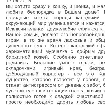
13.04.2016
Вы хотите сразу и кошку, и щенка, и м
любите беспорядка в Вашем доме? 
нарядные котята породы канадский 
окружающий мир уменьшается и кажетс
Исключительная дружелюбие сфинкса к 
Вашей семьи, делают его непревзойден
играм, в то же время ласковые и общ
душевного тепла. Котёнок канадский сф
харизматичный мурчалка с добрым др
бархатной кожей. Особенно отчетливо 
родились. Большие умные глазки, н
складочками, игривый нрав, безгр
добродушный характер - все это Ка
существо, которое встретит у порога, п
станет антистрессом от дневных забот, 
чувствителен к интонации голоса хозяи
полностью готов к сладкой счастливо
просто необходимо дарить любовь сво