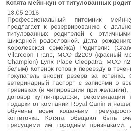
Котята мейн-кун от титулованных роди
13.05.2016
Профессиональный питомник мейн
предлагает к резервированию с дальн
титулованных родителей с отличным
шикарной родословной. Дата рождения
Королевская семейка) Родители: (Grand
Vilarcoon Franc, MCO d2209 (красный м
Champion) Lynx Place Cleopatra, MCO n
белым) Котенок готов к переезду в течен
покупатель вносит резерв за котенка.
ветеринарный паспорт с записями о вс
прививках (и чипировании при желании),
договор купли-продажи, рекомендации 
подарки от компании Royal Canin и наш
обучены всем кошачьим премудростя
когтеточка. Котята обещают быть о
присущими им породным признаками. 