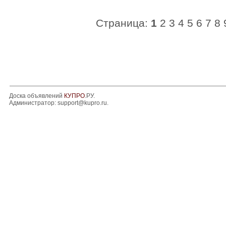
Страница:
1
2
3
4
5
6
7
8
Доска объявлений
КУПРО
.РУ.
Администратор:
support@kupro.ru
.