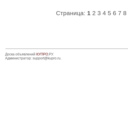
Страница:
1
2
3
4
5
6
7
8
Доска объявлений
КУПРО
.РУ.
Администратор:
support@kupro.ru
.