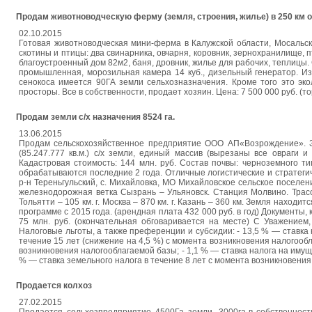
Продам животноводческую ферму (земля, строения, жилье) в 250 км 
02.10.2015
Готовая животноводческая мини-ферма в Калужской области, Мосальск
скотины и птицы: два свинарника, овчарня, коровник, зернохранилище, 
благоустроенный дом 82м2, баня, дровник, жилье для рабочих, теплицы.
промышленная, морозильная камера 14 куб., дизельный генератор. Из 
сенокоса имеется 90ГА земли сельхозназначения. Кроме того это экол
просторы. Все в собственности, продает хозяин. Цена: 7 500 000 руб. (
Продам земли с/х назначения 8524 га.
13.06.2015
Продам сельскохозяйственное предприятие ООО АП«Возрождение». Зем
(85.247.777 кв.м.) с/х земли, единый массив (вырезаны все овраги 
Кадастровая стоимость: 144 млн. руб. Состав почвы: черноземного 
обрабатываются последние 2 года. Отличные логистические и стратегич
р-н Тереньгульский, с. Михайловка, МО Михайловское сельское поселен
железнодорожная ветка Сызрань – Ульяновск. Станция Молвино. Трасса М
Тольятти – 105 км. г. Москва – 870 км. г. Казань – 360 км. Земля наход
программе с 2015 года. (арендная плата 432 000 руб. в год) Документы,
75 млн. руб. (окончательная обговаривается на месте) С Уважением
Налоговые льготы, а также преференции и субсидии: - 13,5 % — ставка
течение 15 лет (снижение на 4,5 %) с момента возникновения налогообл
возникновения налогооблагаемой базы; - 1,1 % — ставка налога на имущ
% — ставка земельного налога в течение 8 лет с момента возникновени
Продается колхоз
27.02.2015