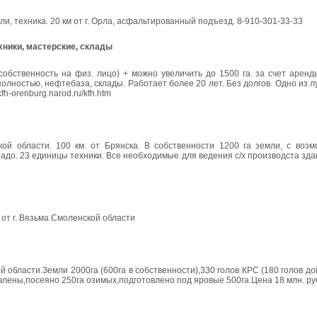
ли, техника. 20 км от г. Орла, асфальтированный подъезд. 8-910-301-33-33
хники, мастерские, склады
собственность на физ. лицо) + можно увеличить до 1500 га. за счет аренд
полностью, нефтебаза, склады. Работает более 20 лет. Без долгов. Одно из л
-orenburg.narod.ru/kfh.htm
й области. 100 км. от Брянска. В собственности 1200 га земли, с возм
стадо. 23 единицы техники. Все необходимые для ведения с/х производста зда
от г. Вязьма Смоленской области
бласти.Земли 2000га (600га в собственности),330 голов КРС (180 голов до
овлены,посеяно 250га озимых,подготовлено под яровые 500га.Цена 18 млн. ру