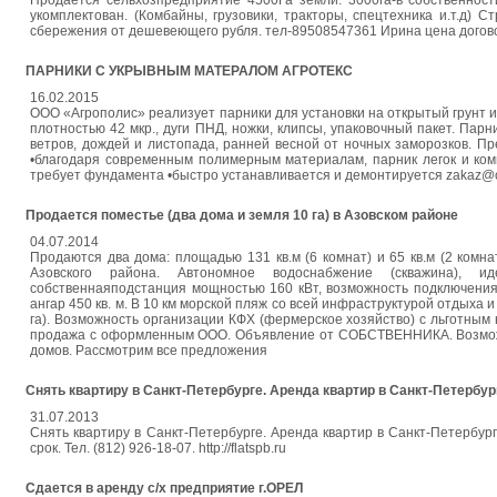
Продается сельхозпредприятие 4500Га земли. 3000га-в собственност
укомплектован. (Комбайны, грузовики, тракторы, спецтехника и.т.д) 
сбережения от дешевеющего рубля. тел-89508547361 Ирина цена догов
ПАРНИКИ С УКРЫВНЫМ МАТЕРАЛОМ АГРОТЕКС
16.02.2015
ООО «Агрополис» реализует парники для установки на открытый грунт и 
плотностью 42 мкр., дуги ПНД, ножки, клипсы, упаковочный пакет. Пар
ветров, дождей и листопада, ранней весной от ночных заморозков. Пр
•благодаря современным полимерным материалам, парник легок и комп
требует фундамента •быстро устанавливается и демонтируется zakaz@c
Продается поместье (два дома и земля 10 га) в Азовском районе
04.07.2014
Продаются два дома: площадью 131 кв.м (6 комнат) и 65 кв.м (2 комнат
Азовского района. Автономное водоснабжение (скважина), ид
собственнаяподстанция мощностью 160 кВт, возможность подключения г
ангар 450 кв. м. В 10 км морской пляж со всей инфраструктурой отдыха и 
га). Возможность организации КФХ (фермерское хозяйство) с льготным
продажа с оформленным ООО. Объявление от СОБСТВЕННИКА. Возможна
домов. Рассмотрим все предложения
Снять квартиру в Санкт-Петербурге. Аренда квартир в Санкт-Петербур
31.07.2013
Снять квартиру в Санкт-Петербурге. Аренда квартир в Санкт-Пете
срок. Тел. (812) 926-18-07. http://flatspb.ru
Сдается в аренду с/х предприятие г.ОРЕЛ