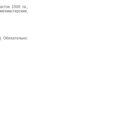
сток 1500 га.,
ехмастерские,
) Обязательно: