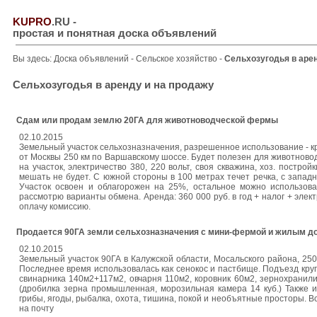
KUPRO
.RU
-
простая и понятная доска объявлений
Вы здесь:
Доска объявлений
-
Сельское хозяйство
-
Сельхозугодья в аре
Сельхозугодья в аренду и на продажу
Сдам или продам землю 20ГА для животноводческой фермы
02.10.2015
Земельный участок сельхозназначения, разрешенное использование - кре
от Москвы 250 км по Варшавскому шоссе. Будет полезен для животновод
на участок, электричество 380, 220 вольт, своя скважина, хоз. постро
мешать не будет. С южной стороны в 100 метрах течет речка, с западно
Участок освоен и облагорожен на 25%, остальное можно использоват
рассмотрю варианты обмена. Аренда: 360 000 руб. в год + налог + элект
оплачу комиссию.
Продается 90ГА земли сельхозназначения с мини-фермой и жилым до
02.10.2015
Земельный участок 90ГА в Калужской области, Мосальского района, 25
Последнее время использовалась как сенокос и пастбище. Подъезд круг
свинарника 140м2+117м2, овчарня 110м2, коровник 60м2, зернохранилищ
(дробилка зерна промышленная, морозильная камера 14 куб.) Также и
грибы, ягоды, рыбалка, охота, тишина, покой и необъятные просторы. В
на почту