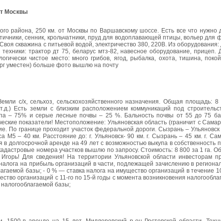
от Москвы
ого района, 250 км. от Москвы по Варшавскому шоссе. Есть все что нужно
птичники, сенник, крольчатники, пруд для водоплавающей птицы, вольер для 
 Своя скважина с питьевой водой, электричество 380, 220В. Из оборудования:
техники: трактор дт 75, беларус мтз-82, навесное оборудование, прицеп.
огически чистое место: много грибов, ягод, рыбалка, охота, тишина, пок
торг уместен) больше фото вышлю на почту
ли с/х, сельхоз, сельскохозяйственного назначения. Общая площадь: 8 52
и т.д.) Есть земли с близким расположением коммуникаций под строительс
типа – 75% и серые лесные почвы – 25 %. Бальность почвы от 55 до 75 ба
еские показатели! Местоположение: Ульяновская область (граничит с Самар
ие. По границе проходит участок федеральной дороги. Сызрань – Ульяновск 
5 – 40 км. Расстояние до: г. Ульяновск- 90 км. г. Сызрань – 45 км. г. Сама
ится в долгосрочной аренде на 49 лет с возможностью выкупа в собственность
 кадастровые номера участков вышлю по запросу. Стоимость: 8 800 за 1 га. О
, Игорь! Для сведения! На территории Ульяновской области инвесторам п
 налога на прибыль организаций в части, подлежащей зачислению в региона
агаемой базы; - 0 % — ставка налога на имущество организаций в течение 1
ество организаций с 11-го по 15-й годы с момента возникновения налогооблаг
я налогооблагаемой базы;