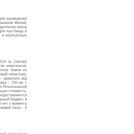
 для разведения
фазанов. Жилой,
 дробилка зерна
 Для пастбища и
ой и необъятные
4 га. (гектар)
тво комплексов.
ллов. Земли не
ской областью),
– Цивильск, ж/д
ра – 190 км. г.
 по Региональной
бщая стоимость:
редоставляются
льный бюджет, в
0 лет с момента
аемой базы; - 0