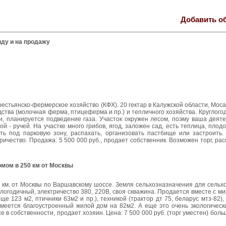
Добавить о
нду и на продажу
стьянско-фермерское хозяйство (КФХ). 20 гектар в Калужской области, Моса
ства (молочная ферма, птицеферма и пр.) и тепличного хозяйства. Круглог
йки, планируется подведение газа. Участок окружен лесом, поэму ваша деят
й - ручей. На участке много грибов, ягод, заложен сад, есть теплица, плод
ь под парковую зону, распахать, организовать пастбище или застроить.
ричество. Продажа: 5 500 000 руб., продает собственник. Возможен торг, рас
мом в 250 км от Москвы
0 км. от Москвы по Варшавскому шоссе. Земля сельхозназначения для сельх
логодичный, электричество 380, 220В, своя скважина. Продается вместе с м
е 123 м2, птичники 63м2 и пр.), техникой (трактор дт 75, беларус мтз-82)
меется благоустроенный жилой дом на 82м2. А еще это очень экологически
се в собственности, продает хозяин. Цена: 7 500 000 руб. (торг уместен) бо