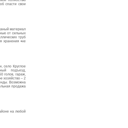
икой полностью
соб спасти свои
тканый материал
енью от сильных
аллических труб
я хранения •не
н, село Круглое
нный подъезд,
0 голов, гараж,
ое хозяйство – 2
ренды. Возможна
ельная продажа
айоне на любой