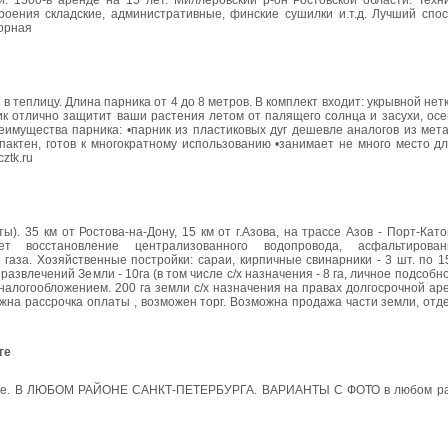
и. 1500-в аренде на 15 лет. Миллеровский р-он Ростовской области. Техн
Строения складские, административные, финские сушилки и.т.д. Лучший спо
орная
в теплицу. Длина парника от 4 до 8 метров. В комплект входит: укрывной не
ник отлично защитит ваши растения летом от палящего солнца и засухи, ос
еимущества парника: •парник из пластиковых дуг дешевле аналогов из мет
актен, готов к многократному использованию •занимает не много место дл
ztk.ru
ы). 35 км от Ростова-на-Дону, 15 км от г.Азова, на трассе Азов - Порт-Като
ет восстановление централизованного водопровода, асфальтирова
аза. Хозяйственные постройки: сараи, кирпичные свинарники - 3 шт. по 15
развлечений Земли - 10га (в том числе с/х назначения - 8 га, личное подсобн
 налогообложением. 200 га земли с/х назначения на правах долгосрочной а
 рассрочка оплаты , возможен торг. Возможна продажа части земли, отд
ге
рбурге. В ЛЮБОМ РАЙОНЕ САНКТ-ПЕТЕРБУРГА. ВАРИАНТЫ С ФОТО в любом р