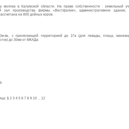
 молока в Калужской области. На праве собственности : земельный уча
й зал производства фирмы «Вестфалия», административное здание, м
ассчитана на 800 дойных коров.
0м.кв., с прилегающей территорией до 1Га (для левады, плаца, манежа
сток) до 30км от МКАДа
р.
ица:
1
2
3
4
5
6
7
8
9
10
...
12