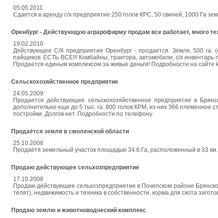
05.05.2011
Сдается в аренду с/х предприятие 250 голов КРС, 50 свиней, 1000 Га зем
Оренбург - Действующую аграрофирму продам все работает, много те
19.02.2010
Действующее С/Х предприятие Оренбург - продается. Земля, 500 га. (
пайщиков. ЕСТЬ ВСЕ!!! Комбайны, трактора, автомобили, с/х инвентарь 
Продается единым комплексом за живые деньги! Подробности на сайте kfh
Cельскохозяйственное предприятие
24.05.2009
Продается действующее сельскохозяйственное предприятие в Брянско
дополнительно еще до 5 тыс. га. 800 голов КРМ, из них 366 племенное 
постройки. Долгов нет. Подробности по телефону.
Продаётся земля в смоленской области
25.10.2008
Продаётя земельный участок площадью 34.6 Га, расположенный в 33 км. 
Продаю действующее сельхозпредприятие
17.10.2008
Продаю действующее сельхозпредприятие в Почепском районе Брянской о
телят), недвижимость и техника в собственности, корма для скота загот
Продаю землю и животноводческий комплекс