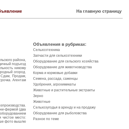
бъявление
На главную страницу
Объявления в рубриках:
Сельхозтехника
Запчасти для сельхозтехники
льского района,
Оборудование для сельского хозяйства
одичный подъезд
Оборудование для животноводства
ельность никому
ородный огород.
Корма и кормовые добавки
 Сдам, Продам,
Семена, рассада, саженцы
срочка. Агентам
Удобрения, агрохимикаты
Животные и растительные экстракты
Зерно
Животные
озпроизводства.
Сельхозугодья в аренду и на продажу
ини-фермой (два
Оборудование для рыболовства
, оборудованием
 чистое место:
Разное по теме
льше фото вышлю