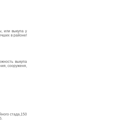
ы, или выкупа у
учших в районе!
ожность выкупа
ния, сооруженя,
йного стада,150
б.