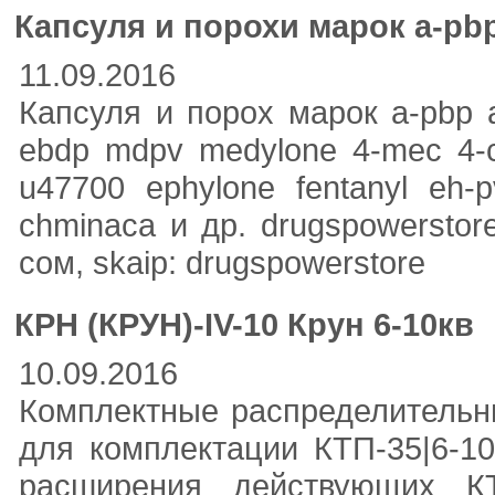
Капсуля и порохи марок a-pbp
11.09.2016
Капсуля и порох марок a-pbp 
ebdp mdpv medylone 4-mec 4-c
u47700 ephylone fentanyl eh-
chminaca и др. drugspowerstore
сом, skаip: drugspowerstore
КРН (КРУН)-IV-10 Крун 6-10кв
10.09.2016
Комплектные распределительны
для комплектации КТП-35|6-10
расширения действующих КТ