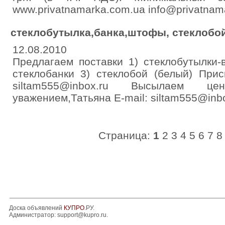
www.privatnamarka.com.ua info@privatnam
стеклобутылка,банка,штофы, стеклобо
12.08.2010
Предлагаем поставки 1) стеклобутылки-
стеклобанки 3) стеклобой (белый) При
siltam555@inbox.ru Высылаем
уважением,Татьяна E-mail: siltam555@inb
Страница:
1
2
3
4
5
6
7
8
Доска объявлений
КУПРО
.РУ.
Администратор:
support@kupro.ru
.