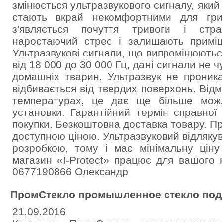
змінюється ультразвукового сигналу, яки
стають вкрай некомфортними для гри
з'являється почуття тривоги і стра
наростаючий стрес і залишають приміщ
Ультразвукові сигнали, що випромінюютьс
від 18 000 до 30 000 Гц, дані сигнали не ч
домашніх тварин. Ультразвук не проник
відбивається від твердих поверхонь. Від
температурах, це дає ще більше мож
установки. Гарантійний термін справної
покупки. Безкоштовна доставка товару. П
доступною ціною. Ультразвуковий відляку
розробкою, тому і має мінімальну ціну
магазин «I-Protect» працює для вашого 
0677190866 Олександр
ПромСтекло промышленное стекло под 
21.09.2016