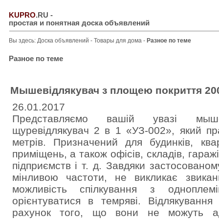
KUPRO
.RU
-
простая и понятная доска объявлений
Вы здесь:
Доска объявлений
-
Товары для дома
-
Разное по теме
Разное по теме
Мышевідлякувач з площею покриття 200
26.01.2017
Представляємо вашій увазі мыше
щуревідлякувач 2 в 1 «УЗ-002», який п
метрів. Призначений для будинків, кв
приміщень, а також офісів, складів, гараж
підприємств і т. д. Завдяки застосовано
мінливою частоти, не викликає звикан
можливість спілкування з одноплем
орієнтуватися в темряві. Відлякування
рахунок того, що вони не можуть ад