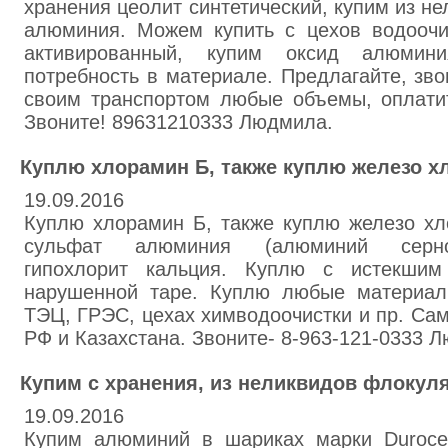
хранения цеолит синтетический, купим из н
алюминия. Можем купить с цехов водоочис
активированный, купим оксид алюмин
потребность в материале. Предлагайте, зво
своим транспортом любые объемы, оплати
Звоните! 89631210333 Людмила.
Куплю хлорамин Б, также куплю железо х
19.09.2016
Куплю хлорамин Б, также куплю железо хл
сульфат алюминия (алюминий серно
гипохлорит кальция. Куплю с истекшим
нарушенной таре. Куплю любые материал
ТЭЦ, ГРЭС, цехах химводоочистки и пр. Сам
РФ и Казахстана. Звоните- 8-963-121-0333 
Купим с хранения, из неликвидов флокул
19.09.2016
Купим алюминий в шариках марки Duroce