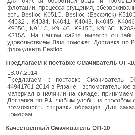
для очистки оборотной воды и промышле
флотации, процесса сгущения, обезвоживани
есть Besfloc K051C, Besfloc (Бесфлок) K510
K4032 , K4034, K4041, K4043, K4045, K4046
K905C, K911C, K914C, K915C, K916C, K203
K215A. На нашем сайте имеется он-лайн 
удовольствием Вам поможет. Доставка по Р
флокулянта Besfloc.
Предлагаем к поставке Смачиватель ОП-1
18.07.2014
Предлагаем к поставке Смачиватель О
44941761-2014 в Рязане - вспомогательное 
материал в наличии на складе, принимаем 
Доставка по РФ любым удобным способом 
возможность отправки образцов. Для зака
номерам.
Качественный Смачиватель ОП-10