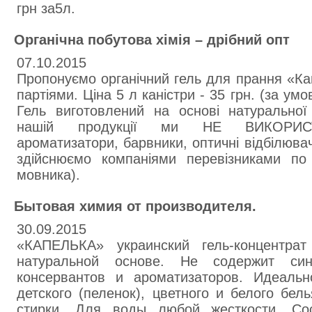
грн за5л.
Органічна побутова хімія – дрібний опт
07.10.2015
Пропонуємо органічний гель для прання «Ка
партіями. Ціна 5 л каністри - 35 грн. (за умо
Гель виготовлений на основі натуральної
нашій продукції ми НЕ ВИКОРИСТ
ароматизатори, барвники, оптичні відбілювач
здійснюємо компаніями перевізниками по 
мовника).
Бытовая химия от производителя.
30.09.2015
«КАПЕЛЬКА» украинский гель-концентра
натуральной основе. Не содержит синт
консервантов и ароматизаторов. Идеаль
детского (пеленок), цветного и белого бел
стирки. Для воды любой жесткости. Со