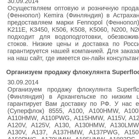
30.09.2014
Осуществляем оптовую и розничную прода
(Феннопол) Kemira (Финляндия) в Астрах
предоставляем марки Fennopol (Феннопол)
K211E, K3450, K506, K508, K5060, N200, N2
подходит для водоподготовки, обезвожи
стоков. Низкие цены и доставка по Росс
гарантируется нашей компанией. Для заказа
на наш сайт, где имеется он-лайн консульта
Организуем продажу флокулянта Superflo
30.09.2014
Организуем продажу флокулянта Superfl
(Финляндия) в Архангельске по низким
гарантирует Вам доставку по РФ. У нас е
(Суперфлок) 8555, A100, A100HMW, A10
A110HMW, A110PWG, A115HMW, A115V, A1
A120V, A125V, A130, A130HMW, A130LM
A130V, A137, A137HMW, A137PWG, A15