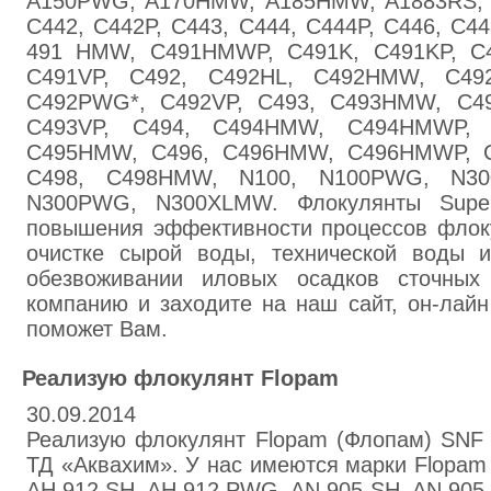
A150PWG, A170HMW, A185HMW, A1883RS, 
C442, C442P, C443, C444, C444P, C446, C44
491 HMW, C491HMWP, C491K, C491KP, C4
C491VP, C492, C492HL, C492HMW, C49
C492PWG*, C492VP, C493, C493HMW, C49
C493VP, C494, C494HMW, C494HMWP, C
C495HMW, C496, C496HMW, C496HMWP, C
C498, C498HMW, N100, N100PWG, N30
N300PWG, N300XLMW. Флокулянты Superf
повышения эффективности процессов флок
очистке сырой воды, технической воды 
обезвоживании иловых осадков сточных
компанию и заходите на наш сайт, он-лайн
поможет Вам.
Реализую флокулянт Flopam
30.09.2014
Реализую флокулянт Flopam (Флопам) SNF 
ТД «Аквахим». У нас имеются марки Flopam
AН 912 SH, AН 912 PWG, AN 905 SH, AN 905