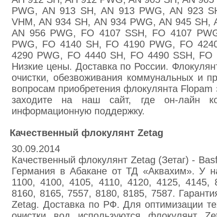
PWG, AN 913 SH, AN 913 PWG, AN 923 S
VHM, AN 934 SH, AN 934 PWG, AN 945 SH, 
AN 956 PWG, FO 4107 SSH, FO 4107 PWG
PWG, FO 4140 SH, FO 4190 PWG, FO 424
4290 PWG, FO 4440 SH, FO 4490 SSH, FO 4
Низкие цены. Доставка по России. Флокулян
очистки, обезвоживания коммунальных и п
вопросам приобретения флокулянта Flopam 
заходите на наш сайт, где он-лайн ко
информационную поддержку.
Качественный флокулянт Zetag
30.09.2014
Качественный флокулянт Zetag (Зетаг) - Bas
Германия в Абакане от ТД «Аквахим». У н
1100, 4100, 4105, 4110, 4120, 4125, 4145, 
8160, 8165, 7557, 8180, 8185, 7587. Гарант
Zetag. Доставка по РФ. Для оптимизации те
очистки вод используются флокулянт Ze