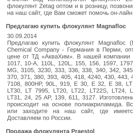
флокулянт Zetag оптом и в розницу, позвон
на наш сайт, где Вам сможет помочь он-лайн
Предлагаю купить флокулянт Magnafloc
30.09.2014
Предлагаю купить флокулянт Magnafloc 
Chemical Company - Германия в Перми, оп
цене от ТД «АкваХим». В нашей компании е
1017, 10-A, 110L, 120L, 155, 156, 1597, 1797
MG, 3105, 3230, 333, 336, 338, 340, 342, 345,
370, 371, 380, 393, 405, 418, 4240, 430, 443, 
7108, 800HP, 90L, 919, E 30, E 32, E 38, LT
LT30, LT 7995, LT20, LT22, LT22S, LT24, L
LT31, 24, 25 AP, 139, 611, 3127. Изготовле
происходит на основе полиакриламида. В
или заходите на наш сайт, где имеется
Доставляем по России.
Продажа флокулянта Praestol