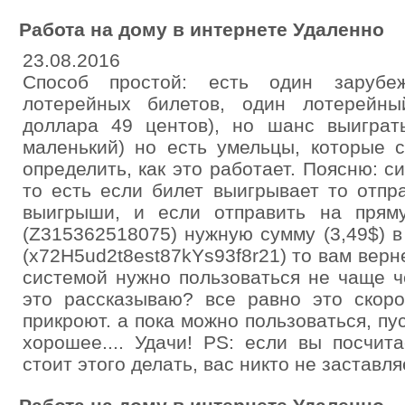
Работа на дому в интернете Удаленно
23.08.2016
Способ простой: есть один заруб
лотерейных билетов, один лотерейны
доллара 49 центов), но шанс выиграт
маленький) но есть умельцы, которые 
определить, как это работает. Поясню: с
то есть если билет выигрывает то отпр
выигрыши, и если отправить на пря
(Z315362518075) нужную сумму (3,49$) 
(x72H5ud2t8est87kYs93f8r21) то вам верн
системой нужно пользоваться не чаще ч
это рассказываю? все равно это скоро
прикроют. а пока можно пользоваться, пу
хорошее.... Удачи! PS: если вы посчит
стоит этого делать, вас никто не заставля