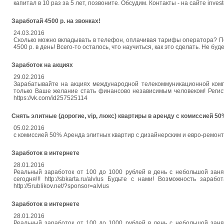
капитал в 10 раз за 5 лет, позвоните. Обсудим. Контакты - на сайте inves
Заработай 4500 р. на звонках!
24.03.2016
Сколько можно вкладывать в телефон, оплачивая тарифы оператора? По
4500 р. в день! Всего-то осталось, что научиться, как это сделать. Не буд
Заработок на акциях
29.02.2016
Зарабатывайте на акциях международной телекоммуникационной компа
только Ваше желание стать финансово независимым человеком! Регист
https://vk.com/id257525114
Снять элитные (дорогие, vip, люкс) квартиры в аренду с комиссией 50
05.02.2016
с комиссией 50% Аренда элитных квартир с дизайнерским и евро-ремонтом.
Заработок в интернете
28.01.2016
Реальный заработок от 100 до 1000 рублей в день с небольшой зан
сегодня!!! http://sbkarta.ru/alvlus Будьте с нами! Возможность за
http://5rublikov.net/?sponsor=alvlus
Заработок в интернете
28.01.2016
Реальный заработок от 100 до 1000 рублей в день с небольшой зан