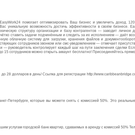
EasyWork24 помогает оптимизировать Ваш бизнес и увеличить доход. 120
 Вас уникальную возможность достичь эффективности в своём бизнесе. E
ическую структуру организации и базу контрагентов — заводит личное д
 чётко ставить задачи подчинённым и следить за их исполнением — даёт во
ную облачную систему для загрузки, хранения файлов и документооборо
тствующих сотрудников звонком или смс-уведомлением — отмечает присутст
и — руководитель контролирует каждый шаг на пути заключения сделки Есл
до 15 сотрудников можно открыть аккаунт бесплатно! Присоединяйтесь прямо
о 28 долларов в день! Ссылка для регистрации http://www.caribbeanbridge.co
анкт-Петербурге, которые вы можете снять с комиссией 50%. Это реальные
ашим услугам городской банк квартир, сдаваемых в аренду с комиссий 50% Тел