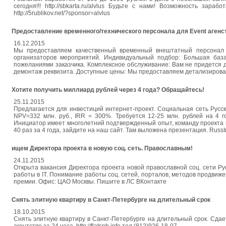
сегодня!!! http://sbkarta.ru/alvlus Будьте с нами! Возможность за
http://5rublikov.net/?sponsor=alvlus
Предоставление временного/технического персонала для Event агенс
16.12.2015
Мы предоставляем качественный временный внештатный персонал 
организаторов мероприятий. Индивидуальный подбор: Большая база
пожеланиями заказчика. Комплексное обслуживание: Вам не придется дум
демонтаж реквизита. Доступные цены: Мы предоставляем детализирован
Хотите получить миллиард рублей через 4 года? Обращайтесь!
25.11.2015
Предлагается для инвестиций интернет-проект. Социальная сеть Русск
NPV=332 млн. руб., IRR = 300%. Требуется 12-25 млн. рублей на 4 
Инициатор имеет многолетний подтвержденный опыт, команду проекта 
40 раз за 4 года, зайдите на наш сайт. Там выложена презентация. Russ
ищем Директора проекта в новую соц. сеть. Православным!
24.11.2015
Открыта вакансия Директора проекта новой православной соц. сети Ру
работы в IT. Понимание работы соц. сетей, порталов, методов продвиже
премии. Офис: ЦАО Москвы. Пишите в ЛС ВКонтакте
Снять элитную квартиру в Санкт-Петербурге на длительный срок
18.10.2015
Снять элитную квартиру в Санкт-Петербурге на длительный срок. Сд