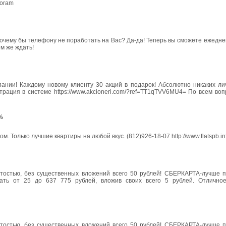
toram
чему бы телефону не поработать на Вас? Да-да! Теперь вы сможете ежедне
ем же ждать!
нии! Каждому новому клиенту 30 акций в подарок! Абсолютно никаких ли
рация в системе https://www.akcioneri.com/?ref=TT1qTVV6MU4= По всем во
%
 Только лучшие квартиры на любой вкус. (812)926-18-07 http://www.flatspb.in
ятостью, без существенных вложений всего 50 рублей! СБЕРКАРТА-лучше 
работать от 25 до 637 775 рублей, вложив своих всего 5 рублей. Отлично
ятостью, без существенных вложений всего 50 рублей! СБЕРКАРТА-лучше 