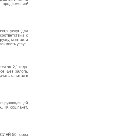
е предложение!
ктр услуг для
соответствии с
рузку, монтаж и
оимость услуг.
ся за 2,1 года.
е. Без залога.
ичить капитал в
пыт руководящей
 ТК, соц.пакет,
ССИЕЙ 50 через