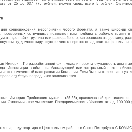
работать от 25 до 637 775 рублей, вложив своих всего 5 рублей. Отлично
тв
для сопровождения мероприятий любого формата, а также широкий спе
 проверенных сотрудников позволяет нам подбирать рабочую группу в 
ать, где найти грузчика или разнорабочего, как реализовать доставку, разг
ную смету, демонстрирующую, из чего конкретно складывается финальная ст
ая Империя. По разработанной фин. модели проекта окупаемость достигает
года. Инвестиции в обмен на блокирующий или контрольный пакет в бизнес
и четко намеченный план развития Компании. Если Вы заинтересованы увел
Imperia.org Услуги посредников оплачиваются.
сская Империя. Требования: мужчина (25-35), православный христианин. о
ния. Экономическое мышление. Предприимчивость. Условия: оклад: 100.000 р.,
ается в аренду квартира в Центральном районе в Санкт-Петербурга С КОМИ