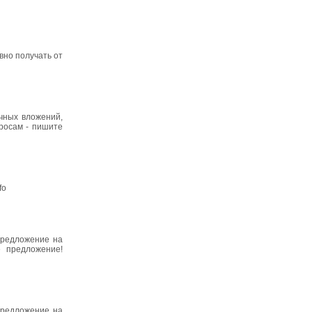
вно получать от
чных вложений,
просам - пишите
fo
предложение на
е предложение!
предложение на