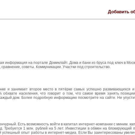
Добавить о
ая информация на портале Домиклайт. Дома и бани из бруса под ключ в Моск
 сравнение, советы. Коммуникации. Участки под строительство.
нке и занимает второе место в пятёрке самых успешно развивающихся и
% обхвате населения, что говорит о том, что самое время занять позиции
 каждый дом. Более подробную информацию посмотрите на сайте. Не упусти
енчурный. Есть возможность войти в капитал интернет-компании с миним. ка
. Требуется 1 млн. рублей на 5 лет. Инвестиции в обмен на блокирующий п
й успешный опыт работы в интернет-медиа. Если Вы заинтересованы увели