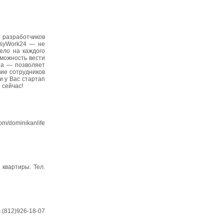
 разработчиков
asyWork24 — не
ело на каждого
зможность вести
та — позволяет
вие сотрудников
и у Вас стартап
 сейчас!
m/dominikanlife
 квартиры. Тел.
.(812)926-18-07