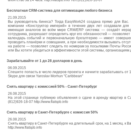
агентство за 24 часа. http://flatspb.info тел.(812)926-18-07
Бесплатная CRM-система для оптимизации любого бизнеса
21.09.2015
Вы руководитель бинеса? Тогда EasyWork24 создана прямо для Вас. 
компании «Конструктор империй» в течение двух лет создавали для
имеющая аналогов во всём мире CRM/ERP система: — создаёт иерарх
сотрудника, разрешает определить круг его обязанностей — позволяет
календарь событий и первоначальную бухгалтерию — имеет совершен
проводить планёрки и совещания, а при необходимости вызывать отсу
на работе — позволяет следить по номерам за посылками Почты Росси
или Вы хотите убедиться в эффективности этой системы, организациям 
Зарабатывайте от 1 до 28 долларов в день
06.09.2015
Спешите попасть в число лидеров проекта и начните зарабатывать от 1 д
Skype для связи Yaroslav Morhun "Caribbean"
Снять квартиру с комиссией 50% - Санкт-Петербург
26.08.2015
На этой странице публикую объявления о сдаче в аренду квартир в С
(812)926-18-07 http://www.flatspb.info
Снять квартиру в Санкт-Петербурге с комиссия 50%
26.08.2015
Снять квартиру в Санкт-Петербурге на длительный срок, на 1 месяц. к В
http://www.flatspb.info