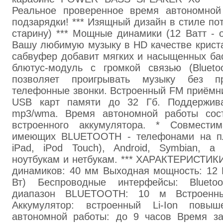
Реальное проверенное время автономной
подзарядки! *** Изящный дизайн в стиле по
старину) *** Мощные динамики (12 Ватт - 
Вашу любимую музыку в HD качестве криста
сабвуфер добавит мягких и насыщенных бас
блютус-модуль с громкой связью (Bluetoo
позволяет проигрывать музыку без п
телефонные звонки. Встроенный FM приёмни
USB карт памяти до 32 Гб. Поддержив
mp3/wma. Время автономной работы сос
встроенного аккумулятора. * Совмести
имеющих BLUETOOTH - телефонами на пл
iPad, iPod Touch), Android, Symbian, а
ноутбукам и нетбукам. *** ХАРАКТЕРИСТИК
динамиков: 40 мм Выходная мощность: 12 В
Вт) Беспроводные интерфейсы: Blueto
диапазон BLUETOOTH: 10 м Встроенны
Аккумулятор: встроенный Li-Ion повы
автономной работы: до 9 часов Время за