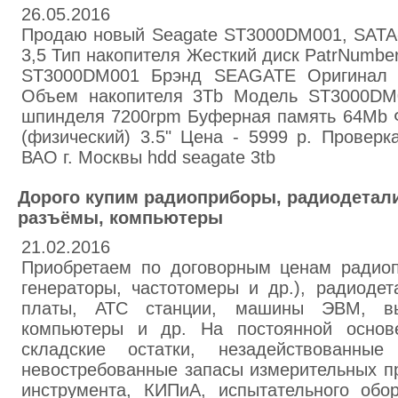
26.05.2016
Продаю новый Seagate ST3000DM001, SATA-I
3,5 Тип накопителя Жесткий диск PatrNumbe
ST3000DM001 Брэнд SEAGATE Оригинал Д
Объем накопителя 3Tb Модель ST3000DM
шпинделя 7200rpm Буферная память 64Mb 
(физический) 3.5" Цена - 5999 р. Проверк
ВАО г. Москвы hdd seagate 3tb
Дорого купим радиоприборы, радиодетали
разъёмы, компьютеры
21.02.2016
Приобретаем по договорным ценам радиоп
генераторы, частотомеры и др.), радиодет
платы, АТС станции, машины ЭВМ, вы
компьютеры и др. На постоянной основ
складские остатки, незадействованны
невостребованные запасы измерительных пр
инструмента, КИПиА, испытательного обо