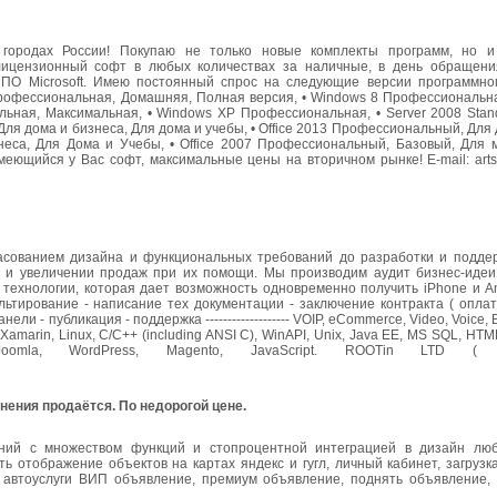
 городах России! Покупаю не только новые комплекты программ, но и
 лицензионный софт в любых количествах за наличные, в день обращен
и ПО Microsoft. Имею постоянный спрос на следующие версии программно
 Профессиональная, Домашняя, Полная версия, • Windows 8 Профессиональн
ая, Максимальная, • Windows XP Профессиональная, • Server 2008 Standar
, Для дома и бизнеса, Для дома и учебы, • Office 2013 Профессиональный, Для
неса, Для Дома и Учебы, • Office 2007 Профессиональный, Базовый, Для м
еющийся у Вас софт, максимальные цены на вторичном рынке! E-mail: arts
ласованием дизайна и функциональных требований до разработки и подде
 и увеличении продаж при их помощи. Мы производим аудит бизнес-идеи
 технологии, которая дает возможность одновременно получить iPhone и A
льтирование - написание тех документации - заключение контракта ( оплат
- публикация - поддержка ------------------- VOIP, eCommerce, Video, Voice, Blue
, Xamarin, Linux, C/C++ (including ANSI C), WinAPI, Unix, Java EE, MS SQL, HT
mla, WordPress, Magento, JavaScript. ROOTin LTD ( http:/
нения продаётся. По недорогой цене.
ений с множеством функций и стопроцентной интеграцией в дизайн люб
ь отображение объектов на картах яндекс и гугл, личный кабинет, загрузк
 автоуслуги ВИП объявление, премиум объявление, поднять объявление,