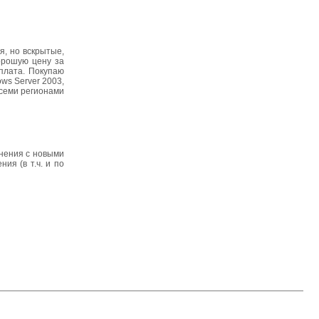
я, но вскрытые,
орошую цену за
плата. Покупаю
ows Server 2003,
о всеми регионами
анения с новыми
ия (в т.ч. и по