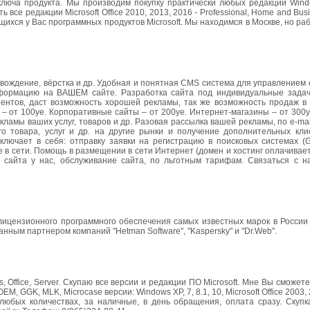
ключа продукта. Мы производим покупку практически любых редакций Windo
 все редакции Microsoft Office 2010, 2013, 2016 - Professional, Home and Bu
ющихся у Вас программных продуктов Microsoft. Мы находимся в Москве, но ра
ждение, вёрстка и др. Удобная и понятная CMS система для управлением с
нформацию на ВАШЕМ сайте. Разработка сайта под индивидуальные зада
иентов, даст возможность хорошей рекламы, так же возможность продаж в 
 – от 100уе. Корпоративные сайты – от 200уе. Интернет-магазины – от 300у
екламы ваших услуг, товаров и др. Разовая рассылка вашей рекламы, по e-mai
 товара, услуг и др. на другие рынки и получение дополнительных клие
лючает в себя: отправку заявки на регистрацию в поисковых системах (Go
 в сети. Помощь в размещении в сети Интернет (домен и хостинг оплачивае
 сайта у нас, обслуживание сайта, по льготным тарифам. Связаться с н
ицензионного программного обеспечения самых известных марок в России
ным партнером компаний "Hetman Software", "Kaspersky" и "Dr.Web".
Office, Server. Скупаю все версии и редакции ПО Microsoft. Мне Вы сможет
, GGK, MLK, Microcase версии: Windows XP, 7, 8.1, 10, Microsoft Office 2003, 
 любых количествах, за наличные, в день обращения, оплата сразу. Скупк