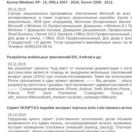
Куплю Windows XP - 10, Office 2007 - 2016, Server 2008 - 2012.
09.11.2015
Скупаю лицензионное программное обеспечение Microsoft во всех
активированные, а также отдельно лицензионные наклейки. Куплю
(коробочные), OEM (для сборщиков), Microcase (бездисковые) верси
Microsoft: • Windows 10 Профессиональная, Домашняя, • Windows 8.1
Windows 7 Домашняя базовая, Домашняя расширенная, Профессиональн
Small Business, • Server 2012 Standard, • Office 2016 Профессиональный
Для дома и учебы, • Office 2010 Профессиональный, Для Дома и Биз
Стандартный, • И другие. Готов предложить максимальные цены, на им
Телефон: 8(965)234-08-41
Разработка мобильных приложений iOS, Android и др.
03.11.2015
Мы реализует проекты "под ключ" от написания документации с сог
достоинством является помощь во внедрении мобильных приложений
возврат денег (100%) при плохом обслуживании. Также мы используем
Phone приложения в один момент времени. ------- Мы делаем : - консу
разработку прототипа / дизайна / моб приложения / административной панели 
--------- Специализация компании: iPhone, Android, Swift, Windows Phone
Python, PHP: Zend Framework, CodeIgniter, Drupal, Joo
utm_source=99board&utm_medium=cpc&utm_campaign=99board)
Скрипт SKRIPT-KS подобие интернет портала avito собственного испол
26.10.2015
Предлагаю купить скрипт (собственного исполнения) доски объявл
возможности это админ панель, четырёхуровневый каталог, возможност
история проведения платёжных операций (приход, расход). Платные
объявления), лёгкое размещение баннерной рекламы на сайте.