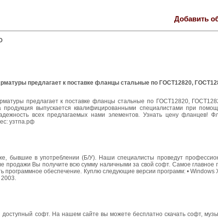
Добавить о
О
рматуры предлагает к поставке фланцы стальные по ГОСТ12820, ГОСТ12
рматуры предлагает к поставке фланцы стальные по ГОСТ12820, ГОСТ1282
ша продукция выпускается квалифицированными специалистами при помо
надежность всех предлагаемых нами элементов. Узнать цену фланцев! Ф
ес: узтпа.рф
кже, бывшие в употреблении (Б/У). Наши специалисты проведут профессио
ле продажи Вы получите всю сумму наличными за свой софт. Самое главное
 программное обеспечение. Куплю следующие версии программ: • Windows XP, 7
 2003.
й и доступный софт. На нашем сайте вы можете бесплатно скачать софт, музык