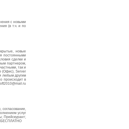
анения с новыми
ия (в т.ч. и по
скрытые, новые
ся постоянными
словия сделки и
ным партнером,
частными, так и
 (Офис), Server
ми любым другим
но происходит в
oft2010@mail.ru
, согласование,
полнением услуг
ы; Прейскурант;
ся БЕСПЛАТНО