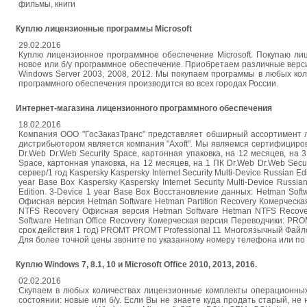
фильмы, книги
Куплю лицензионные программы Microsoft
29.02.2016
Куплю лицензионное программное обеспечение Microsoft. Покупаю лиц
новое или б/у программное обеспечение. Приобретаем различные версии и 
Windows Server 2003, 2008, 2012. Мы покупаем программы в любых коли
программного обеспечения производится во всех городах России.
Интернет-магазина лицензионного программного обеспечения
18.02.2016
Компания ООО "ГосЗаказТранс" представляет обширный ассортимент л
дистрибьютором является компания "Axoft". Мы являемся сертифицирова
Dr.Web Dr.Web Security Space, картонная упаковка, на 12 месяцев, на 
Space, картонная упаковка, на 12 месяцев, на 1 ПК Dr.Web Dr.Web Secu
сервер/1 год Kaspersky Kaspersky Internet Security Multi-Device Russian Ed
year Base Box Kaspersky Kaspersky Internet Security Multi-Device Russian
Edition. 3-Device 1 year Base Box Восстановление данных: Hetman Soft
Офисная версия Hetman Software Hetman Partition Recovery Комерческ
NTFS Recovery Офисная версия Hetman Software Hetman NTFS Recover
Software Hetman Office Recovery Комерческая версия Переводчики: PR
срок действия 1 год) PROMT PROMT Professional 11 Многоязычный Файлов
Для более точной цены звоните по указанному номеру телефона или по 
Куплю Windows 7, 8.1, 10 и Microsoft Office 2010, 2013, 2016.
02.02.2016
Скупаем в любых количествах лицензионные комплекты операционных 
состоянии: новые или б/у. Если Вы не знаете куда продать старый, не