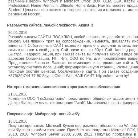
различные версии Windows и Microsoft Office: BOX, OEM, GGK, Карты 
Professional, Home Premium, Ultimate, Home Basic. Нам Вы можете продать
Student. Цены на софт зависят от версии, состояния и количества, име
регионами России.
Разработка сайтов, любой сложности. Акция!!!
26.01.2016
Разрабатываем САЙТЫ ПОД КЛЮЧ, любой сложности, доработка, сопрово
самому без лишних трат на сопровождение, изменять, добавлять и
клиента!!!! Собственный САЙТ позволит привлечь дополнительных кл
самым повысить свой доход. Сайт визитка – от 80уе. Сайт landing page
Быстро. Недорого. Акция, при заказе сайта вы получите бонус в виде р
адресов) Организаций, ИП, Чуп, ООО по РБ, для продвижение вашего
Продвижение базовое. Базовая оптимизация и продвижение сайта. Вк
установку счетчика посещений; формирование урл страниц. Размещение
тарифам хостинг центра). Обслуживание сайта. При заказе создание
+375(29)744-77-90 Skype: Olden-Web НАШ САЙТ: http://olden-web.by/
Интернет-магазин лицензионного программного обеспечения
21.01.2016
Компания ООО "ГосЗаказТранс" представляет обширный ассортимент л
дистрибьютором является компания "Axoft". Мы являемся сертифицирован
Покупаю софт Майкрософт новый и б/у.
18.01.2016
Покупаю программы Microsoft. Куплю программное обеспечение Windows, 
или б/у софт в любом состоянии. Приобретаю программы Microsoft BOX, OEM
2013, 2016, Windows Server 2003, 2008, 2012. Покупаю программы в