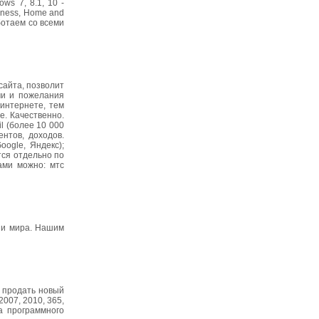
ws 7, 8.1, 10 -
siness, Home and
ботаем со всеми
айта, позволит
чи и пожелания
интернете, тем
е. Качественно.
l (более 10 000
нтов, доходов.
ogle, Яндекс);
тся отдельно по
ами можно: мтс
 и мира. Нашим
е продать новый
2007, 2010, 365,
а программного