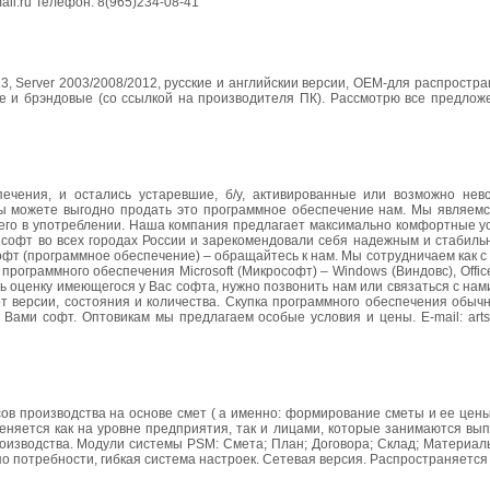
ail.ru Телефон: 8(965)234-08-41
3, Server 2003/2008/2012, русские и английскии версии, OEM-для распростр
 и брэндовые (со ссылкой на производителя ПК). Рассмотрю все предложен
чения, и остались устаревшие, б/у, активированные или возможно нев
Вы можете выгодно продать это программное обеспечение нам. Мы являем
шего в употреблении. Наша компания предлагает максимально комфортные у
 софт во всех городах России и зарекомендовали себя надежным и стабиль
т (программное обеспечение) – обращайтесь к нам. Мы сотрудничаем как с 
ограммного обеспечения Microsoft (Микрософт) – Windows (Виндовс), Office
ь оценку имеющегося у Вас софта, нужно позвонить нам или связаться с на
т версии, состояния и количества. Скупка программного обеспечения обыч
Вами софт. Оптовикам мы предлагаем особые условия и цены. E-mail: arts
ов производства на основе смет ( а именно: формирование сметы и ее цены
меняется как на уровне предприятия, так и лицами, которые занимаются вы
оизводства. Модули системы PSM: Смета; План; Договора; Склад; Материал
о потребности, гибкая система настроек. Сетевая версия. Распространяет