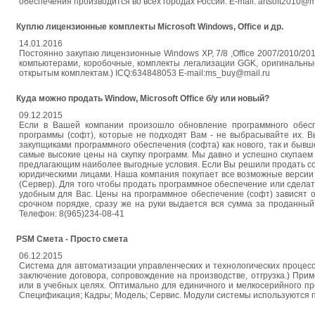
обеспечения производится во всех городах России. E-mail: artsoft2010@m
Куплю лицензионные комплекты Microsoft Windows, Office и др.
14.01.2016
Постоянно закупаю лицензионные Windows XP, 7/8 ,Office 2007/2010/201
компьютерами, коробочные, комплекты легализации GGK, оригинальные
открытым комплектам.) ICQ:634848053 E-mail:ms_buy@mail.ru
Куда можно продать Window, Microsoft Office б/у или новый?
09.12.2015
Если в Вашей компании произошло обновление программного обеспе
программы (софт), которые не подходят Вам - не выбрасывайте их. 
закупщиками программного обеспечения (софта) как нового, так и быв
самые высокие цены на скупку программ. Мы давно и успешно скупаем
предлагающим наиболее выгодные условия. Если Вы решили продать соф
юридическими лицами. Наша компания покупает все возможные версии пр
(Сервер). Для того чтобы продать программное обеспечение или сделат
удобным для Вас. Цены на программное обеспечение (софт) зависят о
срочном порядке, сразу же на руки выдается вся сумма за проданный 
Телефон: 8(965)234-08-41
PSM Смета - Просто смета
06.12.2015
Система для автоматизации управленческих и технологических процесс
заключение договора, сопровождение на производстве, отгрузка.) При
или в учебных целях. Оптимально для единичного и мелкосерийного пр
Спецификация; Кадры; Модель; Сервис. Модули системы используются п