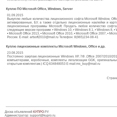
Куплю ПО Microsoft Office, Windows, Server
01.09.2015
Выкуплю любые количества лицензионного софта Microsoft Window, Offi
активированные, БУ, а также отдельно лицензионные наклейки и кар
лицензионные программы Microsoft. Продать любое количество софта
следующие версии программ: • Windows 10, • Windows 8.1, • Windows 8, • 
• Microsoft Office 2013, • Microsoft Office 2010, • Microsoft Office 2007, 
России. E-mail: artsoft2010@mail.ru Телефон: 8(965)234-08-41
Куплю лицензионные комплекты Microsoft Windows, Office и др.
23.08.2015
Постоянно закупаю лицензионные Windows XP, 7/8 ,Office 2007/2010/201
компьютерами, коробочные, комплекты легализации GGK, оригинальные
открытым комплектам.) ICQ:634848053 E-mail:ms_buy@mail.ru
Стран
Доска объявлений
КУПРО
.РУ.
Администратор:
support@kupro.ru
.