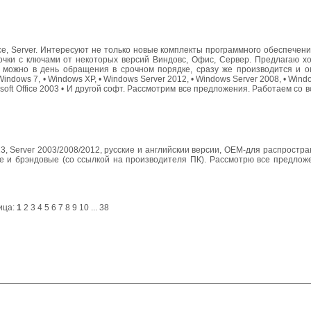
ce, Server. Интересуют не только новые комплекты программного обеспечени
точки с ключами от некоторых версий Виндовс, Офис, Сервер. Предлагаю х
 можно в день обращения в срочном порядке, сразу же производится и о
Windows 7, • Windows XP, • Windows Server 2012, • Windows Server 2008, • Wind
• Microsoft Office 2003 • И другой софт. Рассмотрим все предложения. Работаем с
3, Server 2003/2008/2012, русские и английскии версии, OEM-для распростр
 и брэндовые (со ссылкой на производителя ПК). Рассмотрю все предложен
ица:
1
2
3
4
5
6
7
8
9
10
...
38