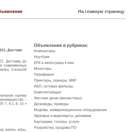
бъявление
На главную страницу
Объявления в рубриках:
821. Доставк
Компьютеры
Ноутбуки
1. Доставку до
КПК и аксессуары к ним
щи современных
Мониторы
ланец стальной
Периферия
Принтеры, сканеры, МФУ
ИБП, сетевые фильтры
Комплектующие
нальную оценку
Жесткие диски (винчестеры)
 преимущество –
, 8.1, 8, 10, •
Дисководы, приводы
Модемы, коммуникационное оборудование
Звуковые и видеокарты, динамики
Картриджи, тонеры, услуги
Разработка, продажа ПО
у, клипы, игры,