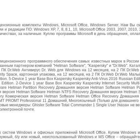
ензионные комплекты Windows, Microsoft Office, Windows Server. Нам Вы 
редакции ПО: Windows XP, 7, 8, 8.1, 10, Microsoft Office 2003, 2007, 2010, 
чествах, за наличные. Куплю программы Microsoft в день обращения, оплат
ицензионного программного обеспечения самых известных марок в России
нным партнером компаний "Hetman Software", "Kaspersky" и "Dr.Web". Катал
3 ПК Dr.Web Антивирус Dr. Web для Windows на 12 месяцев, на 2 ПК Dr.Web 
rity Space, картонная упаковка, на 12 месяцев, на 2 ПК Dr.Web Dr.Web Малы
ition. 5-Device 1 year Base Box Kaspersky Kaspersky Anti-Virus 2016 Russian Edit
 Edition. 2-Device 1 year Base Box Kaspersky Kaspersky Internet Security Mult
ware Hetman Partition Recovery Домашняя версия Hetman Software Hetman Par
ая версия Hetman Software Hetman NTFS Recovery Домашняя версия Hetman 
y Комерческая версия Hetman Software Hetman Office Recovery Домашняя
OMT PROMT Professional 11 Домашний, Многоязычный (Только для домашнего
ые менеджеры: Ghisler Software Total Commander 1 Single User Указан не ве
электронной почте.
систем Windows и офисных приложений Microsoft Office. Купим Windows и 
 нужный, б/у или новый, неиспользованный Windows и MS Office – обращайте