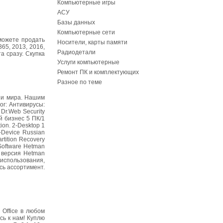
Компьютерные игры
АСУ
Базы данных
Компьютерные сети
сможете продать
Носители, карты памяти
365, 2013, 2016,
Радиодетали
а сразу. Скупка
Услуги компьютерные
Ремонт ПК и комплектующих
Разное по теме
 и мира. Нашим
ог: Антивирусы:
Dr.Web Security
й бизнес 5 ПК/1
ion. 2-Desktop 1
i-Device Russian
tition Recovery
Software Hetman
 версия Hetman
 использования,
сь ассортимент.
Office в любом
сь к нам! Куплю