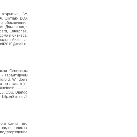
 вскрытые, БУ,
ия. Скупаю BOX
го обеспечения
ая, Домашняя, •
d, Enterprise,
 дома и бизнеса,
алого бизнеса,
oft2010@mail.ru
ржки. Основным
 и гарантируем
ndroid, Windows
а по этапам ) -
tooth ----------
ML5, CSS, Django
/r8tin.net/?
ого сайта. Его
а видеороликов,
 подтверждение