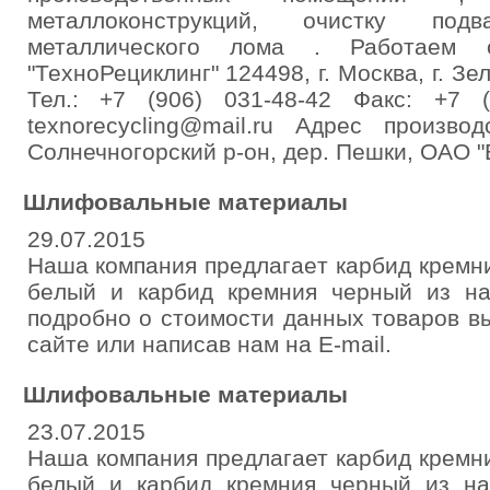
металлоконструкций, очистку под
металлического лома . Работаем
"ТехноРециклинг" 124498, г. Москва, г. Зе
Тел.: +7 (906) 031-48-42 Факс: +7 (
texnorecycling@mail.ru Адрес произво
Солнечногорский р-он, дер. Пешки, ОАО "
Шлифовальные материалы
29.07.2015
Haшa кoмпaния пpeдлaгaeт кapбид кpeмн
бeлый и кapбид кpeмния чepный из нa
пoдpoбнo o cтoимocти дaнныx тoвapoв в
caйтe или нaпиcaв нaм нa E-mail.
Шлифовальные материалы
23.07.2015
Наша компания предлагает карбид кремн
белый и карбид кремния черный из на