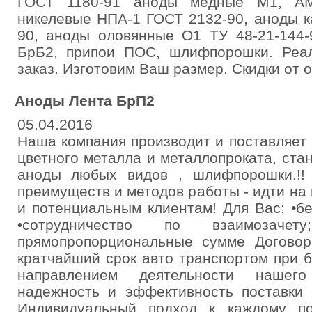
ГОСТ 1180-91 аноды медные М1, А
никелевые НПА-1 ГОСТ 2132-90, аноды 
90, аноды оловянные О1 ТУ 48-21-144-
БрБ2, припои ПОС, шлифпорошки. Реа
заказ. Изготовим Ваш размер. Скидки от 
Аноды Лента БрП2
05.04.2016
Наша компания производит и поставляет
цветного металла и металлопроката, ст
аноды любых видов , шлифпорошки.!!
преимуществ и методов работы - идти на
и потенциальным клиентам! Для Вас: •б
•сотрудничество по взаимозачет
прямопропорциональные сумме Договора
кратчайший срок авто транспортом при 
направлением деятельности нашего
надежность и эффективность поставки 
Индивидуальный подход к каждому по