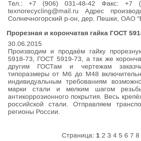
Тел.: +7 (906) 031-48-42 Факс: +7 (
texnorecycling@mail.ru Адрес произво
Солнечногорский р-он, дер. Пешки, ОАО "
Прорезная и корончатая гайка ГОСТ 591
30.06.2015
Производим и продаём гайку прорезн
5918-73, ГОСТ 5919-73, а так же коронч
другим ГОСТам и чертежам заказчи
типоразмеры от М6 до М48 включительн
индивидуальным требованиям возможн
марки стали и мелким шагом резьб
антикоррозионного покрытия. Весь крепё
российской стали. Отправляем трансп
регионы России.
Страница:
1
2
3
4
5
6
7
8