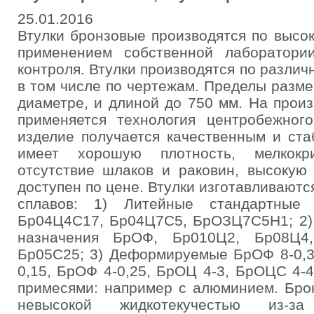
25.01.2016
Втулки бронзовые производятся по высо
применением собственной лаборатори
контроля. Втулки производятся по различ
в том числе по чертежам. Пределы разме
диаметре, и длиной до 750 мм. На прои
применяется технология центробежного
изделие получается качественным и ст
имеет хорошую плотность, мелкокри
отсутствие шлаков и раковин, высокую 
доступен по цене. Втулки изготавливают
сплавов: 1) Литейные стандартные
Бр04Ц4С17, Бр04Ц7С5, БрОЗЦ7С5Н1; 2) 
назначения БрОФ, Бр010Ц2, Бр08Ц4
Бр05С25; 3) Деформируемые БрОФ 8-0,3,
0,15, БрОФ 4-0,25, БрОЦ 4-3, БрОЦС 4-4-
примесями: например с алюминием. Бро
невысокой жидкотекучестью из-з