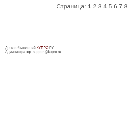
Страница:
1
2
3
4
5
6
7
8
Доска объявлений
КУПРО
.РУ.
Администратор:
support@kupro.ru
.