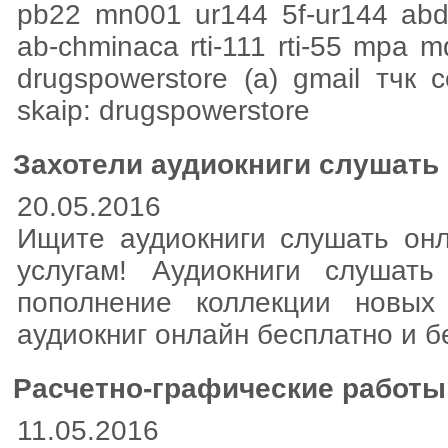
pb22 mn001 ur144 5f-ur144 abd-
ab-chminaca rti-111 rti-55 mpa md
drugspowerstore (а) gmail тчк 
skаip: drugspowerstore
Захотели аудиокниги слушать
20.05.2016
Ищите аудиокниги слушать он
услугам! Аудиокниги слушат
пополнение коллекции новых
аудиокниг онлайн бесплатно и б
Расчетно-графические работы 
11.05.2016