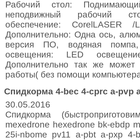
Рабочий стол: Поднимающи
неподвижный рабочий сто
обеспечение: CorelLASER /L
Дополнительно: Одна ось, алю
версия ПО, водяная помпа
освещения: LED освещени
Дополнительно так же может
работы( без помощи компьютера
Спидкорма 4-bec 4-cprc a-pvp 
30.05.2016
Спидкорма (быстроприготови
mexedrone hexedrone bk-ebdp m
25i-nbome pv11 a-pbt a-pxp 4