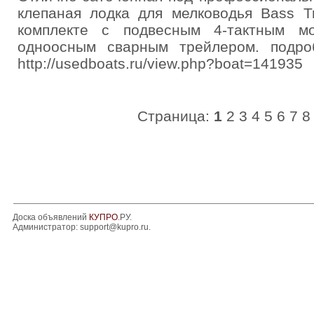
клепаная лодка для мелководья Bass Tr
комплекте с подвесным 4-тактным 
одноосным сварным трейлером. подро
http://usedboats.ru/view.php?boat=141935
Страница:
1
2
3
4
5
6
7
8
Доска объявлений
КУПРО
.РУ.
Администратор:
support@kupro.ru
.