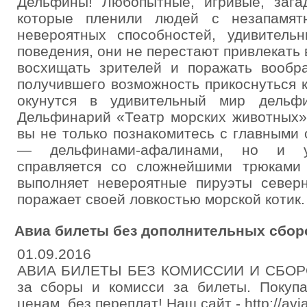
Дельфины! Любопытные, игривые, зага
которые пленили людей с незапамят
невероятных способностей, удивитель
поведения, они не перестают привлекать
восхищать зрителей и поражать вообра
получившего возможность прикоснуться 
окунутся в удивительный мир дельф
Дельфинарий «Театр морских животных»
вы не только познакомитесь с главными
— дельфинами-афалинами, но и ув
справляется со сложнейшими трюками 
выполняет невероятные пируэты северн
поражает своей ловкостью морской котик.
Авиа билеты без дополнительных сбор
01.09.2016
АВИА БИЛЕТЫ БЕЗ КОМИССИИ И СБОРОВ
за сборы и комисси за билеты. Покуп
ценам, без переплат! Наш сайт - http://avia