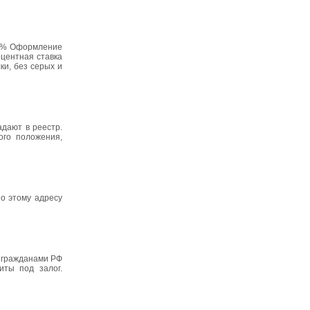
 10% Оформление
центная ставка
ки, без серых и
адают в реестр.
ого положения,
по этому адресу
с гражданами РФ
иты под залог.