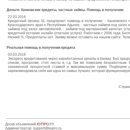
Деньги: банковские кредиты, частные займы. Помощь в получении
22.03.2016
Кредитный брокер SL предлагает помощь в получении: - банковского 
Краснодарского края и Республики Адыгея; - частных займов под залог 
займов под залог автомобилей; - займов под материнский капитал (с
кредитной истории онлайн (платная услуга). Работаем с 2006 года. Бе
Низкий %. Предоплаты нет. Заявку можно оставить на нашем сайте. Телефо
Реальная помощь в получении кредита
03.03.2016
Экспресс кредитование через наработанные каналы в банках. Без пред
списки, просрочки, стоп листы и т.д. Так же помогаем безработным
заниженной процентной ставкой и максимальную сумму. Подберем д
зарекомендовала себя как одна из самых лучших, которая функционирует
Стран
Доска объявлений
КУПРО
.РУ.
Администратор:
support@kupro.ru
.