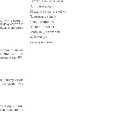
Бартер, взаимозачеты
Почтовые услуги
Обеды и банкеты в офис
Патентные услуги
получить кредит
Визы, эмиграция
м документов и
Печати, штампы
 будьте уверены
Реализация товаров
Инвестиции
Разное по теме
торов. "Легкие"
 официально не
ражданство РФ.
00.000 руб. Вам
 на электронную
ть в один банк.
ые, зависят от