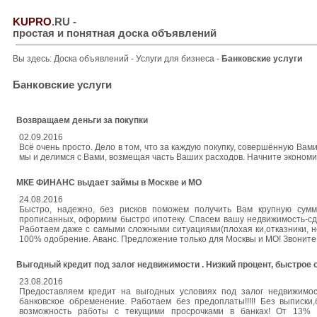
KUPRO
.RU
-
простая и понятная доска объявлений
Вы здесь:
Доска объявлений
-
Услуги для бизнеса
-
Банковские услуги
Банковские услуги
Возвращаем деньги за покупки
02.09.2016
Всё очень просто. Дело в том, что за каждую покупку, совершённую Ва
мы и делимся с Вами, возмещая часть Ваших расходов. Начните экономить
МКЕ ФИНАНС выдает займы в Москве и МО
24.08.2016
Быстро, надежно, без рисков поможем получить Вам крупную сумм
прописанных, оформим быстро ипотеку. Спасем вашу недвижимость-сд
Работаем даже с самыми сложными ситуациями(плохая ки,отказники, н
100% одобрение. Аванс. Предложение только для Москвы и МО! Звоните 
Выгодный кредит под залог недвижимости . Низкий процент, быстрое
23.08.2016
Предоставляем кредит на выгодных условиях под залог недвижимос
банковское обременение. Работаем без предоплаты!!!!! Без выписки
возможность работы с текущими просрочками в банках! От 13% б