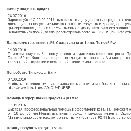
помогу получить кредит
28.07.2016
Здравствуйте! С 20.03.2016 года начал выдачу денежных средств в ка
дистанционно получение Москва Санкт-Петербург или Краснодар! Сумм
фиксированная для всех 12.5% годовых. Сделку заключаю без залога! Б
непонятных условий, заявки рассматриваю всего за 1-2 ДНЯ, пишите от
Банковские гарантии от 1%. Срок выдачи от 1 дня. По всей РФ
14.06.2016
Поможем получить банковскую гарантию для исполнения контракта. Пр
Более 50-ти банков-партнеров, входящих в перечень Министерств
требований к гарантии и пожеланий. Пишите или звоните!
Попробуйте Тинькофф Банк
07.06.2016
Чтобы стать клиентом, нужно заполнить заявку, и мы бесплатно приве
https://www.tinkoff.ru/sl/A9zQUAPUERF
Помощь в оформлении кредита Арзамас
17.04.2016
Быстрая, профессиональная помощь в оформлении кредита. Поможем офо
от 18 до 60 лет.Индивидуальный подход к каждому клиенту. Экспре
Минимальные сроки рассмотрения. ТЕЛ +7 (953) 553-92-93 Быстро-качес
Помогу получить кредит в банке