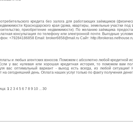
потребительского кредита без залога для работающих заёмщиков (физическ
недвижимости Краснодарского края (дома, квартиры, земельные участки под 
троительство, приобретение недвижимости). По желанию заёмщика предоста
сплатная консультация по телефону или электронной почте. Выгодные услови
н: +79284186858 Email: broker6858@mail.ru Сайт: http://brokeras.nethouse.r
оплаты и любых агентских взносов. Поможем с абсолютно любой кредитной и
. Если у вас нулевая или хорошая кредитная история, то поможем вам пол
ля вас оптимальный вариант - выход есть всегда, из любой ситуации!
 на сегодняшний день. Оплата наших услуг только по факту получения денег 
ица:
1
2
3
4
5
6
7
8
9
10
...
30