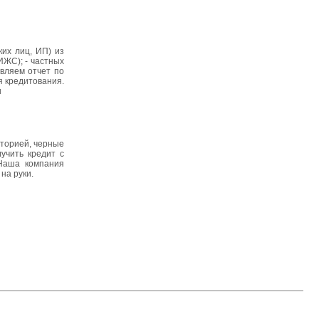
их лиц, ИП) из
ИЖС); - частных
вляем отчет по
я кредитования.
u
сторией, черные
учить кредит с
 Наша компания
на руки.