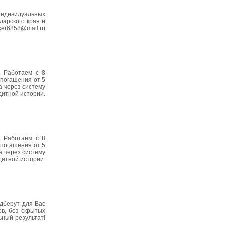
индивидуальных
дарского края и
er6858@mail.ru
. Работаем с 8
погашения от 5
а через систему
дитной истории.
. Работаем с 8
погашения от 5
а через систему
дитной истории.
дберут для Вас
ов, без скрытых
ьный результат!