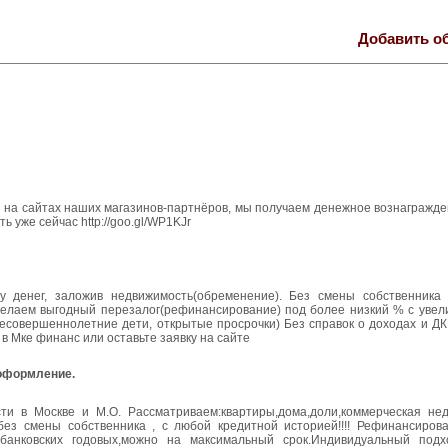
Добавить о
ми на сайтах наших магазинов-партнёров, мы получаем денежное вознагражд
 уже сейчас http://goo.gl/WP1KJr
у денег, заложив недвижимость(обременение). Без смены собственника
елаем выгодный перезалог(рефинансирование) под более низкий % с увел
есовершеннолетние дети, открытые просрочки) Без справок о доходах и ДК
в Мке финанс или оставьте заявку на сайте
 оформление.
ти в Москве и М.О. Рассматриваем:квартиры,дома,доли,коммерческая не
,без смены собственника , с любой кредитной историей!!!! Рефинансирова
анковских годовых,можно на максимальный срок.Индивидуальный подхо