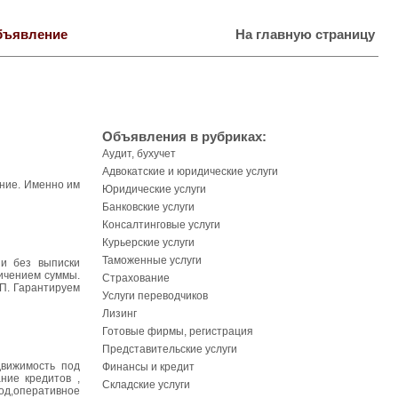
бъявление
На главную страницу
Объявления в рубриках:
Аудит, бухучет
Адвокатские и юридические услуги
ение. Именно им
Юридические услуги
Банковские услуги
Консалтинговые услуги
Курьерские услуги
Таможенные услуги
 и без выписки
ичением суммы.
Страхование
П. Гарантируем
Услуги переводчиков
Лизинг
Готовые фирмы, регистрация
Представительские услуги
движимость под
Финансы и кредит
ние кредитов ,
Складские услуги
д,оперативное