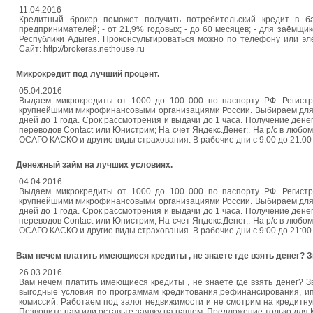
11.04.2016
Кредитный брокер поможет получить потребительский кредит в ба
предпринимателей; - от 21,9% годовых; - до 60 месяцев; - для заёмщ
Республики Адыгея. Проконсультироваться можно по телефону или эле
Сайт: http://brokeras.nethouse.ru
Микрокредит под лучший процент.
05.04.2016
Выдаем микрокредиты от 1000 до 100 000 по паспорту РФ. Регистр
крупнейшими микрофинансовыми организациями России. Выбираем для 
дней до 1 года. Срок рассмотрения и выдачи до 1 часа. Получение дене
переводов Contact или Юнистрим; На счет Яндекс.Денег;. На р/с в любо
ОСАГО КАСКО и другие виды страхования. В рабочие дни с 9:00 до 21:00 
Денежный займ на лучших условиях.
04.04.2016
Выдаем микрокредиты от 1000 до 100 000 по паспорту РФ. Регистр
крупнейшими микрофинансовыми организациями России. Выбираем для 
дней до 1 года. Срок рассмотрения и выдачи до 1 часа. Получение дене
переводов Contact или Юнистрим; На счет Яндекс.Денег;. На р/с в любо
ОСАГО КАСКО и другие виды страхования. В рабочие дни с 9:00 до 21:00 
Вам нечем платить имеющиеся кредиты , не знаете где взять денег? 
26.03.2016
Вам нечем платить имеющиеся кредиты , не знаете где взять денег? 
выгодные условия по программам кредитования,рефинансирования, ипо
комиссий. Работаем под залог недвижимости и не смотрим на кредитну
Позвоните нам или оставьте заявку на нашем. Предложение только для