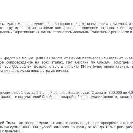
ии кредита. Наше предложение обращено к лицам, не имеющим возможности 
я нагрузка - негативная кредитная история - просрочки по оплате Миниму
5% годовых Обратившись к нам вы останетесь довольны Работаем с регионами и
ь кредит на любые цели без залога от банков партнеров или частных инвес
ое сопровождение на всех этапах. Нет беготни по банкам. Помогаем
т 350 000 рублей. Возраст с 20 ЛЕТ. Плохая КИ не будет препятствием. Г
для вас каждый день с утра до вечера.
совую проблему за 1-2 дня, и деньги в Ваших руках. Сумма от 350.000 до 4.0
ез залогов и поручителей! Для более подробной информации звоните, пишите
й. Только до конца недели вы можете закрыть все свои просрочки и плати
ная сумма 3000 000 рублей. комиссия по факту от 6% до 10% Сроки разн
 с деньгами!!