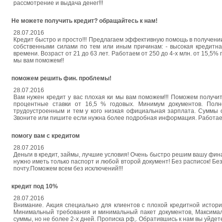
рассмотрение и выдача денег!!!
Не можете получить кредит? обращайтесь к нам!
28.07.2016
Кредит быстро и просто!!! Предлагаем эффективную помощь в получен
собственными силами по тем или иным причинам: - высокая кредитна
времени. Возраст от 21 до 63 лет. Работаем от 250 до 4-х млн. от 15,
мы вам поможем!!
поможем решить фин. проблемы!
28.07.2016
Вам нужен кредит у вас плохая ки мы вам поможем!!! Поможем получит
процентные ставки от 16,5 % годовых. Минимум документов. Полн
трудоустроенным и тем у кого низкая официальная зарплата. Суммы о
Звоните или пишите если нужна более подробная информация. Работаем 
помогу вам с кредитом
28.07.2016
Деньги в кредит, займы, лучшие условия! Очень быстро решим вашу финан
нужно иметь только паспорт и любой второй документ! Без расписок! Б
почту.Поможем всем без исключений!!!
кредит под 10%
28.07.2016
Внимание. Акция специально для клиентов с плохой кредитной историе
Минимальный требования и минимальный пакет документов, Максималь
суммы, но не более 2-х дней. Прописка рф,. Обратившись к нам вы уйдете