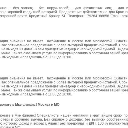
нке: - без залога; - без поручителей; - для физических лиц; - для 
иков с хорошей кредитной историей. Предложение действительно для Красно
ктронной почте. Кредитный брокер SL. Телефон: +79284186858 Email: brok
ация значения не имеет. Нахождение в Москве или Московской Области
вас оптимальное предложение с более выгодной процентной ставкой. Срок 
г не выходя из дома - к вам приедет менеджер с необходимой суммой. Выдач
м банке. Так же оказываем услуги по информированию о состоянии вашей кре
- выходные и праздничные с 11:00 до 20:00.
ация значения не имеет. Нахождение в Москве или Московской Области
вас оптимальное предложение с более выгодной процентной ставкой. Срок 
г не выходя из дома - к вам приедет менеджер с необходимой суммой. Выдач
м банке. Так же оказываем услуги по информированию о состоянии вашей кре
- выходные и праздничные с 11:00 до 20:00.
Звоните в Мке финанс! Москва и МО
Звоните в Мке финанс! Специалисты нашей компании в кратчайшие сроки по
теки и срочного выкупа. Без справок о доходах, без выписки собственник
ю историю, доход и возраст. Аванс! Без предоплат и ДКП. 100 % положител
 Москвы и МО