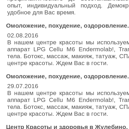
опыт, индивидуальный подход. Демок
удобное для Вас время.
Омоложение, похудение, оздоровление.
02.08.2016
В нашем центре красоты мы используе
аппарат LPG Cellu M6 Endermolab!, Tra
тела. Ботокс, массаж, макияж, татуаж, С
центре красоты. Ждем Вас в гости.
Омоложение, похудение, оздоровление.
29.07.2016
В нашем центре красоты мы используе
аппарат LPG Cellu M6 Endermolab!, Tra
тела. Ботокс, массаж, макияж, татуаж, С
центре красоты. Ждем Вас в гости.
Центр Красоты и здоровья в Жулебино.