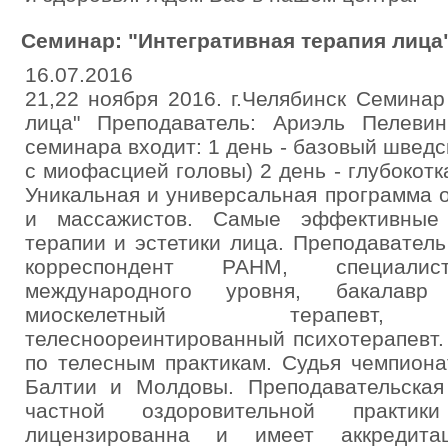
Семинар: "Интегративная терапия лица"
16.07.2016
21,22 ноября 2016. г.Челябинск Семинар
лица" Преподаватель: Ариэль Пелеви
семинара входит: 1 день - базовый шведс
с миофасцией головы) 2 день - глубокот
Уникальная и универсальная программа 
и массажистов. Самые эффективные 
терапии и эстетики лица. Преподаватель
корреспондент РАНМ, специали
международного уровня, бакалавр 
миоскелетный терапевт, те
телесноореинтированный психотерапевт.
по телесным практикам. Судья чемпион
Балтии и Молдовы. Преподавательская
частной оздоровительной практи
лицензированна и имеет аккредит