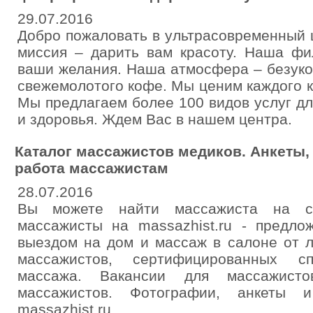
29.07.2016
Добро пожаловать в ультрасовременный 
миссия – дарить вам красоту. Наша фи
ваши желания. Наша атмосфера – безуко
свежемолотого кофе. Мы ценим каждого к
Мы предлагаем более 100 видов услуг д
и здоровья. Ждем Вас в нашем центра.
Каталог массажистов медиков. Анкеты,
работа массажистам
28.07.2016
Вы можете найти массажиста на с
массажисты на massazhist.ru - предло
выездом на дом и массаж в салоне от 
массажистов, сертифицированных с
массажа. Вакансии для массажист
массажистов. Фотографии, анкеты и
massazhist.ru