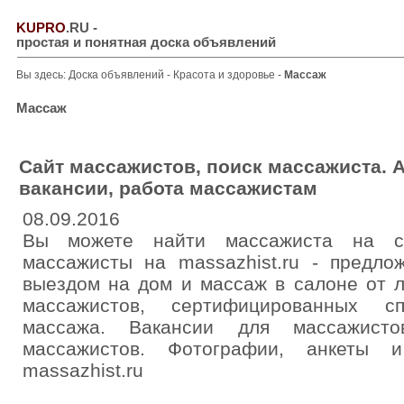
KUPRO
.RU
-
простая и понятная доска объявлений
Вы здесь:
Доска объявлений
-
Красота и здоровье
-
Массаж
Массаж
Сайт массажистов, поиск массажиста. 
вакансии, работа массажистам
08.09.2016
Вы можете найти массажиста на с
массажисты на massazhist.ru - предло
выездом на дом и массаж в салоне от 
массажистов, сертифицированных с
массажа. Вакансии для массажист
массажистов. Фотографии, анкеты и
massazhist.ru