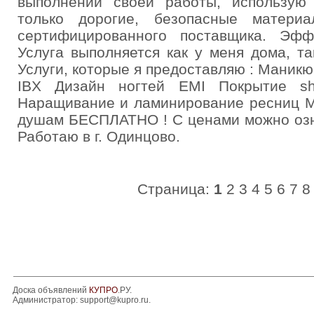
выполнении своей работы, использую
только дорогие, безопасные матери
сертифицированного поставщика. Эфф
Услуга выполняется как у меня дома, та
Услуги, которые я предоставляю : Маник
IBX Дизайн ногтей EMI Покрытие sh
Наращивание и ламинирование ресниц М
душам БЕСПЛАТНО ! С ценами можно озн
Работаю в г. Одинцово.
Страница:
1
2
3
4
5
6
7
8
Доска объявлений
КУПРО
.РУ.
Администратор:
support@kupro.ru
.