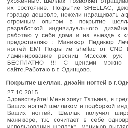
ухоженным. Шеллак, позволяет отращива
их состояние. Покрытие SHELLAC, деко
гораздо дешевле, нежели наращивать ак
огромным опытом в покрытие шелл
разработкой индивидуального дизай
работаю у себя дома и на выезде к кл
предоставляю : Маникюр Педикюр Леч
ногтей EMI Покрытие shellac от CND
ламинирование ресниц Массаж рук
БЕСПЛАТНО !!! С ценами можно о
сайте.Работаю в г. Одинцово.
Покрытие шеллак, дизайн ногтей в г.Од
27.10.2015
Здравствуйте! Меня зовут Татьяна, я пре
Ваших ногтей шеллаком и подборкой инд
Ваших ногтей. Шеллак получил широ
маникюре, т.к. сочитает в себе однов
использовании шеллака, маникюр выгля