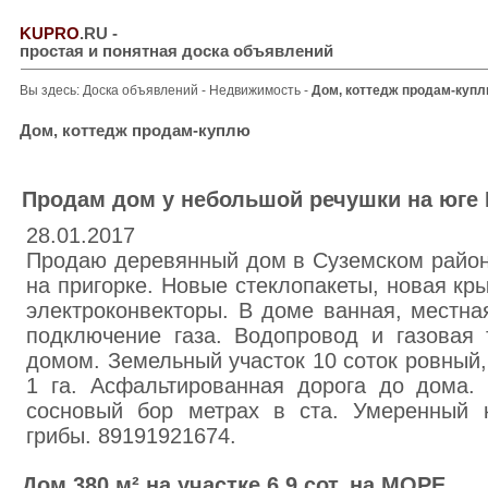
KUPRO
.RU
-
простая и понятная доска объявлений
Вы здесь:
Доска объявлений
-
Недвижимость
-
Дом, коттедж продам-куп
Дом, коттедж продам-куплю
Продам дом у небольшой речушки на юге 
28.01.2017
Продаю деревянный дом в Суземском район
на пригорке. Новые стеклопакеты, новая кр
электроконвекторы. В доме ванная, местна
подключение газа. Водопровод и газовая
домом. Земельный участок 10 соток ровный
1 га. Асфальтированная дорога до дома.
сосновый бор метрах в ста. Умеренный к
грибы. 89191921674.
Дом 380 м² на участке 6.9 сот. на МОРЕ