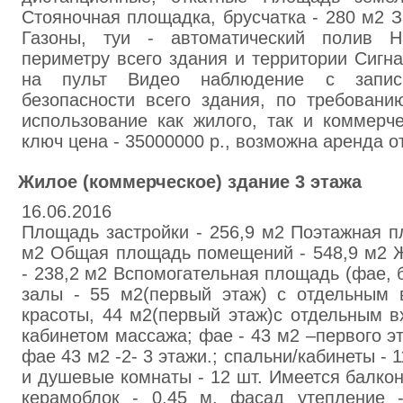
Стояночная площaдка, брусчатка - 280 м2 З
Газоны, туи - автоматический полив 
периметру всего здания и территории Cигн
нa пульт Видeо наблюдение с запис
безопасности всего здания, по требован
использовaние как жилого, тaк и коммepч
ключ цена - 35000000 р., возможна аренда от
Жилое (коммерческое) здание 3 этажа
16.06.2016
Площадь застройки - 256,9 м2 Поэтажная п
м2 Общая площадь помещений - 548,9 м2 
- 238,2 м2 Вспомогательная площадь (фае, ба
залы - 55 м2(первый этаж) с отдельным 
красоты, 44 м2(первый этаж)с отдельным в
кабинетом массажа; фае - 43 м2 –первого э
фае 43 м2 -2- 3 этажи.; спальни/кабинеты - 
и душевые комнаты - 12 шт. Имеется балкон
керамоблок - 0,45 м, фасад утепление 