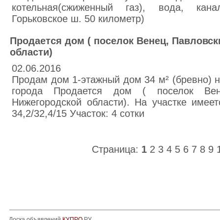
котельная(сжиженный газ), вода, канал
Горьковское ш. 50 километр)
Продается дом ( поселок Венец, Павловс
области)
02.06.2016
Продам дом 1-этажный дом 34 м² (бревно) на
города Продается дом ( поселок Вен
Нижегородской области). На участке имее
34,2/32,4/15 Участок: 4 сотки
Страница:
1
2
3
4
5
6
7
8
9
Доска объявлений
КУПРО
.РУ.