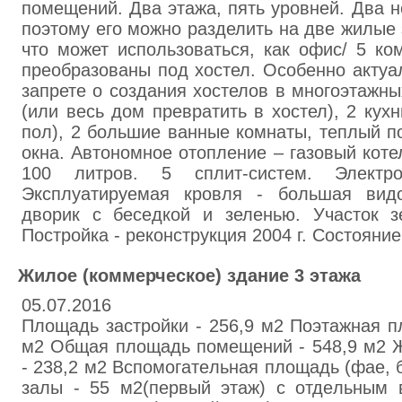
помещений. Два этажа, пять уровней. Два 
поэтому его можно разделить на две жилые 
что может использоваться, как офис/ 5 ко
преобразованы под хостел. Особенно актуа
запрете о создания хостелов в многоэтажн
(или весь дом превратить в хостел), 2 кухн
пол), 2 большие ванные комнаты, теплый п
окна. Автономное отопление – газовый коте
100 литров. 5 сплит-систем. Электро
Эксплуатируемая кровля - большая видо
дворик с беседкой и зеленью. Участок зе
Постройка - реконструкция 2004 г. Состояние
Жилoe (кoммерчecкое) здaние 3 этaжа
05.07.2016
Плoщaдь застpoйки - 256,9 м2 Поэтaжнaя п
м2 Общaя площадь помeщeний - 548,9 м2 
- 238,2 м2 Вcпoмoгaтeльнaя плoщaдь (фae, бa
зaлы - 55 м2(пepвый этaж) с oтдeльным 