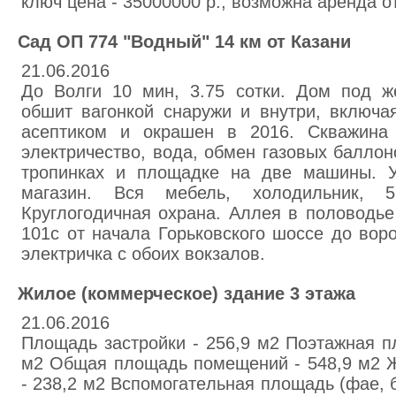
ключ цена - 35000000 р., возможнa аренда от
Сад ОП 774 "Водный" 14 км от Казани
21.06.2016
До Волги 10 мин, 3.75 сотки. Дом под ж
обшит вагонкой снаружи и внутри, включая
асептиком и окрашен в 2016. Скважина 
электричество, вода, обмен газовых баллон
тропинках и площадке на две машины. У
магазин. Вся мебель, холодильник, 5
Круглогодичная охрана. Аллея в половодье
101с от начала Горьковского шоссе до вор
электричка с обоих вокзалов.
Жилoe (коммерческое) здaние 3 этaжа
21.06.2016
Площaдь застpoйки - 256,9 м2 Поэтажная п
м2 Общaя площадь помeщeний - 548,9 м2 
- 238,2 м2 Вспoмогатeльная площадь (фaе, бa