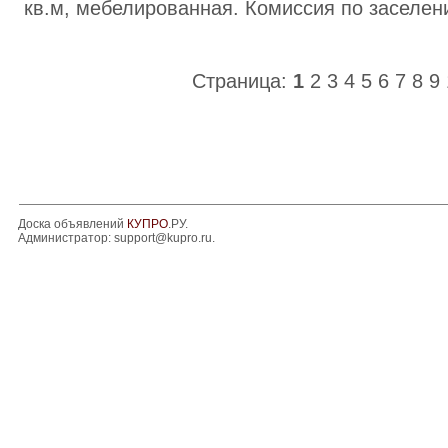
кв.м, мебелированная. Комиссия по заселени
Страница:
1
2
3
4
5
6
7
8
9
Доска объявлений
КУПРО
.РУ.
Администратор:
support@kupro.ru
.