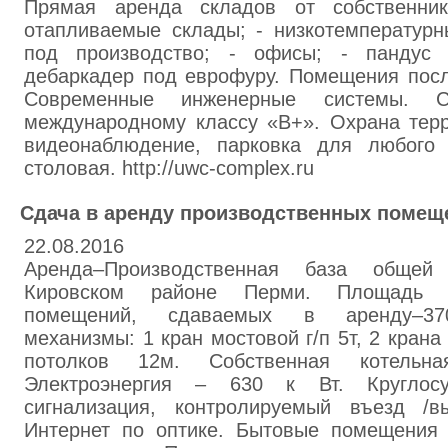
Прямая аренда складов от собственни
отапливаемые склады; - низкотемператур
под производство; - офисы; - пандус
дебаркадер под еврофуру. Помещения посл
Современные инженерные системы. Со
международному классу «В+». Охрана терри
видеонаблюдение, парковка для любого 
столовая. http://uwc-complex.ru
Сдача в аренду производственных помещ
22.08.2016
Аренда–Производственная база обще
Кировском районе Перми. Площадь ц
помещений, сдаваемых в аренду–370
механизмы: 1 кран мостовой г/п 5т, 2 крана
потолков 12м. Собственная котельна
Электроэнергия – 630 к Вт. Круглосу
сигнализация, контролируемый въезд /в
Интернет по оптике. Бытовые помещения