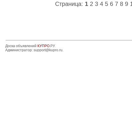
Страница:
1
2
3
4
5
6
7
8
9
Доска объявлений
КУПРО
.РУ.
Администратор:
support@kupro.ru
.