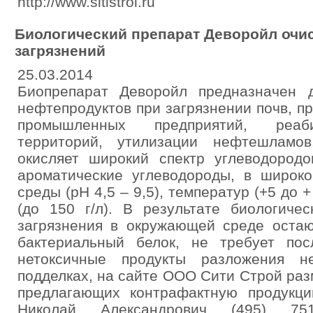
http://www.sitistroi.ru
Биологический препарат Деворойл очи
загрязнений
25.03.2014
Биопрепарат Деворойл предназначен 
нефтепродуктов при загрязнении почв, п
промышленных предприятий, реаби
территорий, утилизации нефтешламо
окисляет широкий спектр углеводород
ароматические углеводороды, в широко
среды (рН 4,5 – 9,5), температур (+5 до 
(до 150 г/л). В результате биологиче
загрязнения в окружающей среде остаю
бактериальный белок, не требует по
нетоксичные продукты разложения н
подделках, на сайте ООО Сити Строй ра
предлагающих контрафактную продукц
Николай Александрович (495) 751-6