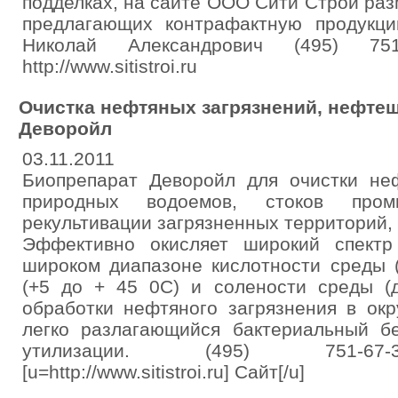
подделках, на сайте ООО Сити Строй ра
предлагающих контрафактную продукц
Николай Александрович (495) 751-6
http://www.sitistroi.ru
Очистка нефтяных загрязнений, нефте
Деворойл
03.11.2011
Биопрепарат Деворойл для очистки неф
природных водоемов, стоков пром
рекультивации загрязненных территорий
Эффективно окисляет широкий спектр
широком диапазоне кислотности среды (
(+5 до + 45 0С) и солености среды (д
обработки нефтяного загрязнения в ок
легко разлагающийся бактериальный бе
утилизации. (495) 751-67-3
[u=http://www.sitistroi.ru] Сайт[/u]