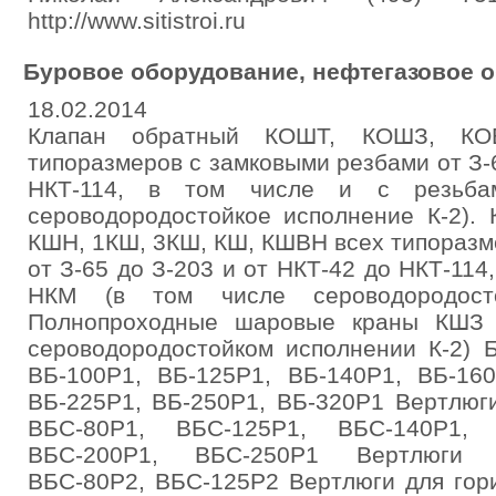
http://www.sitistroi.ru
Буровое оборудование, нефтегазовое 
18.02.2014
Клапан обратный КОШТ, КОШЗ, КО
типоразмеров с замковыми резбами от З-6
НКТ-114, в том числе и с резьб
сероводородостойкое исполнение К-2).
КШН, 1КШ, 3КШ, КШ, КШВН всех типоразм
от З-65 до З-203 и от НКТ-42 до НКТ-114
НКМ (в том числе сероводородосто
Полнопроходные шаровые краны КШЗ 
сероводородостойком исполнении К-2) 
ВБ-100Р1, ВБ-125Р1, ВБ-140Р1, ВБ-160
ВБ-225Р1, ВБ-250Р1, ВБ-320Р1 Вертлюг
ВБС-80Р1, ВБС-125Р1, ВБС-140Р1, 
ВБС-200Р1, ВБС-250Р1 Вертлюги с
ВБС-80Р2, ВБС-125Р2 Вертлюги для гор