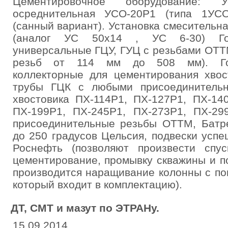
Цементировочное оборудование: У
осреднительная УСО-20Р1 (типа 1УСО
(санный вариант). Установка смеситель
(аналог УС 50х14 , УС 6-30) Гол
универсальные ГЦУ, ГУЦ с резьбами ОТТ
резьб от 114 мм до 508 мм). Гол
коллекторные для цементирования хвос
трубы ГЦК с любыми присоединительн
хвостовика ПХ-114Р1, ПХ-127Р1, ПХ-14
ПХ-199Р1, ПХ-245Р1, ПХ-273Р1, ПХ-29
присоединительные резьбы ОТТМ, Батре
до 250 градусов Цельсия, подвески усп
Роснефть (позволяют произвести спу
цементирование, промывку скважины и п
производится наращивание колонны с по
который входит в комплектацию).
ДТ, СМТ и мазут по ЭТРАНу.
15.09.2014