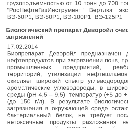
грузоподъемностью от 10 тонн до 700 т
"РосНефтеГазИнструмент" Вертлюг эк
ВЭ-60Р1, ВЭ-80Р1, ВЭ-100Р1, ВЭ-125Р1
Биологический препарат Деворойл очи
загрязнений
17.02.2014
Биопрепарат Деворойл предназначен 
нефтепродуктов при загрязнении почв, п
промышленных предприятий, реаби
территорий, утилизации нефтешламо
окисляет широкий спектр углеводород
ароматические углеводороды, в широко
среды (рН 4,5 – 9,5), температур (+5 до 
(до 150 г/л). В результате биологиче
загрязнения в окружающей среде остаю
бактериальный белок, не требует по
нетоксичные продукты разложения н