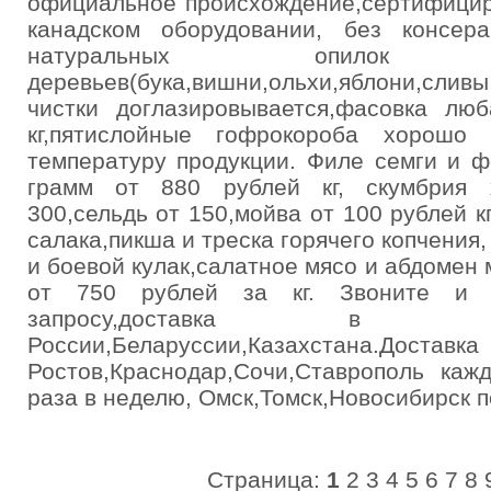
официальное происхождение,сертифицир
канадском оборудовании, без консера
натуральных опил
деревьев(бука,вишни,ольхи,яблони,сливы 
чистки доглазировывается,фасовка л
кг,пятислойные гофрокороба хорошо
температуру продукции. Филе семги и ф
грамм от 880 рублей кг, скумбрия 
300,сельдь от 150,мойва от 100 рублей к
салака,пикша и треска горячего копчения
и боевой кулак,салатное мясо и абдомен 
от 750 рублей за кг. Звоните и 
запросу,доставка в 
России,Беларуссии,Казахс
Ростов,Краснодар,Сочи,Ставрополь каж
раза в неделю, Омск,Томск,Новосибирск п
Страница:
1
2
3
4
5
6
7
8