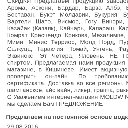
СКИДКИ Предлагаем продукцию заводов:
Арома, Аскони, Бардар, Барза Албэ, 
Боставан, Букет Молдавии, Букурия, Б
Вартели Шато, Висмос, Гогу Винэри,
Казайак (Казаяк), Кайнарь, Калараш, Ка
Комрат, Кресчендо, Крикова, Мезалимпе,
Мими, Минис Терриос, Молд Норд, Пу
Салкуца, Тараклия, Томай, Унгень, Фа
Эквинокс, Эт Четера, Яловень. НЕ 
спиртом. Предлагаемая нами продукция
магазине, в Кишиневе. Имеет акцизную
проверить он-лайн. По требовани
сертификата. Доставка во все регионы. 
шампанское, айс вайн, ликер, граппа, раки
С Уважением интернет-магазин MOLDWI
мы сделаем Вам ПРЕДЛОЖЕНИЕ
Предлагаем на постоянной основе вод
29.08.2016