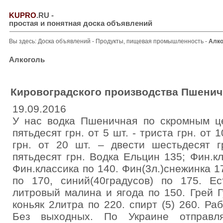
KUPRO
.RU
-
простая и понятная доска объявлений
Вы здесь:
Доска объявлений
-
Продукты, пищевая промышленность
-
Алко
Алкоголь
Кировоградского производства Пшенич
19.09.2016
У нас водка Пшеничная по скромным це
пятьдесят грн. от 5 шт. - триста грн. от 
грн. от 20 шт. – двести шестьдесят г
пятьдесят грн. Водка Ельцин 135; Фин.к
Фин.классика по 140. Фин(3л.)снежинка 1
по 170, синий(40градусов) по 175. 
литровый малина и ягода по 150. Грей Г
коньяк 2литра по 220. спирт (5) 260. Ра
Без выходных. По Украине отправля