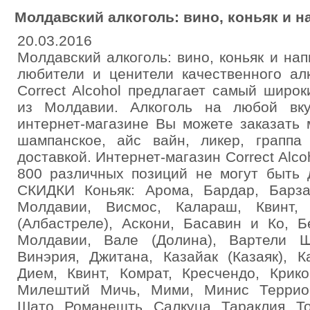
Молдавский алкоголь: вино, коньяк и н
20.03.2016
Молдавский алкоголь: вино, коньяк и нап
любители и ценители качественного алк
Correct Alcohol предлагает самый широк
из Молдавии. Алкоголь на любой вк
интернет-магазине Вы можете заказать м
шампанское, айс вайн, ликер, грапп
доставкой. Интернет-магазин Correct Alc
800 различных позиций не могут быт
СКИДКИ Коньяк: Арома, Бардар, Барза
Молдавии, Висмос, Калараш, Квинт, 
(Албастреле), Аскони, Басавин и Ко, Б
Молдавии, Вале (Долина), Вартели Ш
Винэрия, Джитана, Казайак (Казаяк), 
Дием, Квинт, Комрат, Кресчендо, Крик
Милештий Мичь, Мими, Минис Террио
Шато, Романешть, Салкуца, Тараклия, Т