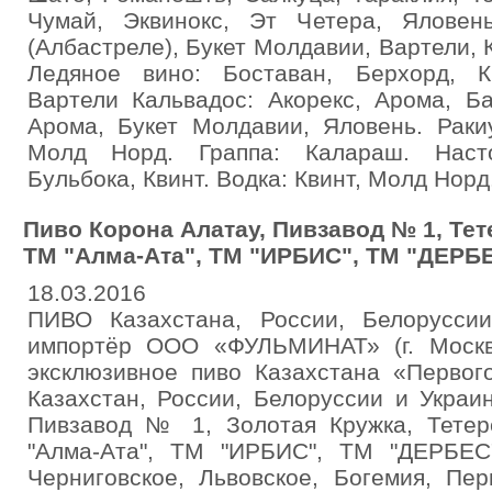
Чумай, Эквинокс, Эт Четера, Яловен
(Албастреле), Букет Молдавии, Вартели,
Ледяное вино: Боставан, Берхорд, К
Вартели Кальвадос: Акорекс, Арома, Ба
Арома, Букет Молдавии, Яловень. Раки
Молд Норд. Граппа: Калараш. Насто
Бульбока, Квинт. Водка: Квинт, Молд Норд
Пиво Корона Алатау, Пивзавод № 1, Тет
ТМ "Алма-Ата", ТМ "ИРБИС", ТМ "ДЕРБ
18.03.2016
ПИВО Казахстана, России, Белорусси
импортёр ООО «ФУЛЬМИНАТ» (г. Москв
эксклюзивное пиво Казахстана «Первог
Казахстан, России, Белоруссии и Украи
Пивзавод № 1, Золотая Кружка, Тетер
"Алма-Ата", ТМ "ИРБИС", ТМ "ДЕРБЕС"
Черниговское, Львовское, Богемия, Пе