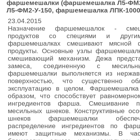
фаршемешалки (фаршемешалка Л5-ФМ2
Л5-ФМ2-У-150, фаршемешалка ЛПК-100
23.04.2015
Назначение фаршемешалок - смеш
продуктов со специями и други
фаршемешалках смешивают мясной 
продукты. Основные узлы фаршемешалк
смешивающий механизм. Дежа предст
замеса, соединенную с месильн
фаршемешалки выполняется из нержав
поверхностью, что существенно о
эксплуатацию в целом. Фаршемешалка
образом, что способствует равномерн
ингредиентов фарша. Смешивание пр
месильных шнеков. Конструктивные осо
шнеков фаршемешалки обеспеч
распределение ингредиентов по фар
имеют защитные механизмы. В час