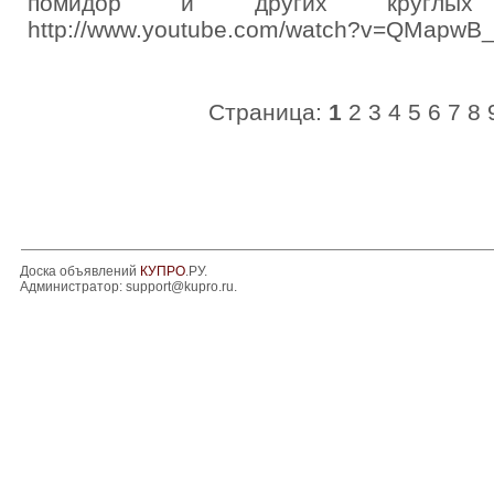
помидор и других круглых 
http://www.youtube.com/watch?v=QMapwB
Страница:
1
2
3
4
5
6
7
8
Доска объявлений
КУПРО
.РУ.
Администратор:
support@kupro.ru
.