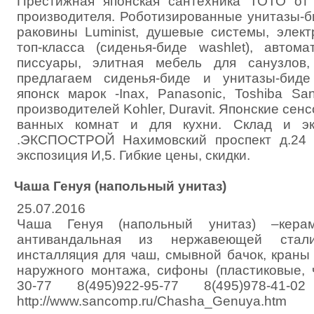
Престижная японская сантехника ТОТО от 
производителя. Роботизированные унитазы-б
раковины Luminist, душевые системы, элек
топ-класса (сиденья-биде washlet), автома
писсуары, элитная мебель для санузлов,
предлагаем сиденья-биде и унитазы-бид
японск марок -Inax, Panasonic, Toshiba Sa
производителей Kohler, Duravit. Японские сен
ванных комнат и для кухни. Склад и эк
.ЭКСПОСТРОЙ Нахимовский проспект д.2
экспозиция И,5. Гибкие цены, скидки.
Чаша Генуя (напольный унитаз)
25.07.2016
Чаша Генуя (напольный унитаз) –керами
антивандальная из нержавеющей стали
инсталляция для чаш, смывной бачок, краны
наружного монтажа, сифоны (пластиковые, ч
30-77 8(495)922-95-77 8(495)978-41-02
http://www.sancomp.ru/Chasha_Genuya.htm