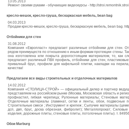
13.05.2013
Ремонт своими руками - обучающие видеокурсы - http://stroi.remontnik.stro
кресло-мешок, кресло-груша, бескаркасная мебель, bean bag
04.03.2013
Продам кресло-мешок, кресло-груша, бескаркасную мебель, bean bag. htt
Отбойники для стен
31.08.2012
Компания «Европласт» предлагает различные отбойники для стен. О
рядом преимуществ по отношению к иным формам протекции стены. Так,
она изготовлена или покрыта дорогостоящим материалом, то, как сл
предлагает различный ПВХ профиль, отбойники для стен, пластиковые
привалный брус, профили для кафельной плитки, накладки на перила
качества!
Предлагаем все виды строительных и отделочных материалов
14.02.2012
Компания «СТОЛИЦА-СТРОЙ» — официальный дилер и партнер ведущих
представляем на российском рынке (Москва, Московская область и регио
профнастил, гибкая черепица; Рулонные материалы; Стеновые матери
Отделочные материалы (ламинат, сетки и ленты, обои, подвесные по
Строительные смеси ; Инструмент и крепеж ; Сыпучие материалы (цемент
дсп, двп, брус, доска обрезная, фибролит); Металлопрокат; Силовые
изделия, дорожные плиты, стеновые плиты, потолочные плиты). т. 849
Обои Marburg