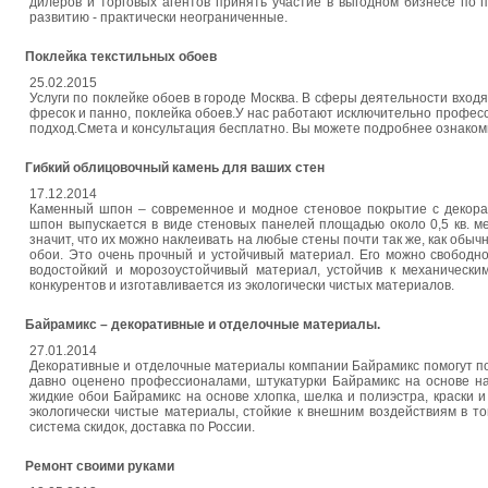
дилеров и торговых агентов принять участие в выгодном бизнесе по 
развитию - практически неограниченные.
Поклейка текстильных обоев
25.02.2015
Услуги по поклейке обоев в городе Москва. В сферы деятельности вход
фресок и панно, поклейка обоев.У нас работают исключительно профе
подход.Смета и консультация бесплатно. Вы можете подробнее ознаком
Гибкий облицовочный камень для ваших стен
17.12.2014
Каменный шпон – современное и модное стеновое покрытие с декорат
шпон выпускается в виде стеновых панелей площадью около 0,5 кв. мет
значит, что их можно наклеивать на любые стены почти так же, как обы
обои. Это очень прочный и устойчивый материал. Его можно свободн
водостойкий и морозоустойчивый материал, устойчив к механическ
конкурентов и изготавливается из экологически чистых материалов.
Байрамикс – декоративные и отделочные материалы.
27.01.2014
Декоративные и отделочные материалы компании Байрамикс помогут по-
давно оценено профессионалами, штукатурки Байрамикс на основе на
жидкие обои Байрамикс на основе хлопка, шелка и полиэстра, краски
экологически чистые материалы, стойкие к внешним воздействиям в т
система скидок, доставка по России.
Ремонт своими руками