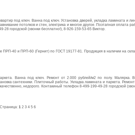
 квартир под ключ. Ванна под ключ. Установка дверей, укладка ламината и ли
авнивание потолков и стен, электрика и многое другое. Поэтапная оплата раб
9-28 городской (звонки бесплатно!), 8-926-159-53-65 Виктор.
ПРП-40 и ПРП-60 (Гернит) по ГОСТ 19177-81. Продукция в наличии на скла
аркета. Ванна под ключ. Ремонт от 2.000 рублей/м2 по полу. Малярка. В
становка сантехники. Плиточный работы. Укладка ламината и паркета. Ремонт
 качественно, недорого. Контакиный телефон 8-499-199-49-28 городской (звон
Страница:
1
2
3
4
5
6