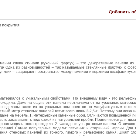
Добавить о
е покрытия
мании слова скинали (кухонный фартук) – это декоративные панели из
sk.ru/ Одна из разновидностей – так называемые стеклянные фартуки с фот
 функции – защищают пространство между нижними и верхними шкафами кухо
материалов с уникальными свойствами. По внешнему виду - это рельефн
крокодила. Даже на ощупь эти панели неотличимы от натуральных материал
то сделаны также из натуральных компонентов по мануфактурным технол
атный метр стеновых панелей весит всего лишь 2-2,5кг! Поэтому они легко 
 даже на мебель. 1. Интерьерные каменные обои. Отличаются повышенной г
Часто заказывают с подложкой из натуральной пробки. Применяются для диз
ярная модель: кожа крокодила. 2. Фасадные ультратонкие панели. Отличаю
горение! Самые популярные модели: песчаник и старинный кирпич. Для 
ения стеновых панелей из тонкого, гибкого и рельефного камня. Zikam St