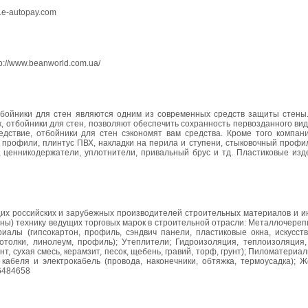
i.e-autopay.com
p://www.beanworld.com.ua/
тбойники для стен являются одним из современных средств защиты стены
 отбойники для стен, позволяют обеспечить сохранность первозданного вид
едствие, отбойники для стен сэкономят вам средства. Кроме того компан
 профили, плинтус ПВХ, накладки на перила и ступени, стыковочный профи
, ценникодержатели, уплотнители, привальный брус и тд. Пластиковые изд
 российских и зарубежных производителей строительных материалов и и
ны) технику ведущих торговых марок в строительной отрасли: Металлочерепи
алы (гипсокартон, профиль, сэндвич панели, пластиковые окна, искусств
толки, линолеум, профиль); Утеплители; Гидроизоляция, теплоизоляция,
, сухая смесь, керамзит, песок, щебень, гравий, торф, грунт); Пиломатериал
 кабеля и электрокабель (провода, наконечники, обтяжка, термоусадка); 
56484658