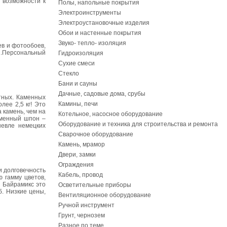
 возможности к
Полы, напольные покрытия
Электроинструменты
Электроустановочные изделия
Обои и настенные покрытия
Звуко- тепло- изоляция
ев и фотообоев,
ти.Персональный
Гидроизоляция
Сухие смеси
Стекло
Бани и сауны
Дачные, садовые дома, срубы
тных. Каменных
Камины, печи
лее 2,5 кг! Это
 камень, чем на
Котельное, насосное оборудование
аменный шпон –
Оборудование и техника для строительства и ремонта
шевле немецких
Сварочное оборудование
Камень, мрамор
Двери, замки
Ограждения
и долговечность
Кабель, провод
 гамму цветов,
и Байрамикс это
Осветительные приборы
. Низкие цены,
Вентиляционное оборудование
Ручной инструмент
Грунт, чернозем
Разное по теме