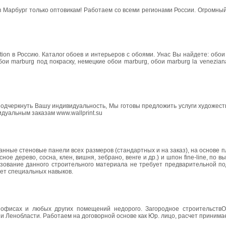
ев Марбург только оптовикам! Работаем со всеми регионами России. Огромны
tion в Россию. Каталог обоев и интерьеров с обоями. Унас Вы найдете: обои
обои marburg под покраску, немецкие обои marburg, обои marburg la venezian
подчеркнуть Вашу индивидуальность, Мы готовы предложить услуги художес
дуальным заказам www.wallprint.su
ные стеновые панели всех размеров (стандартных и на заказ), на основе 
ое дерево, сосна, клен, вишня, зебрано, венге и др.) и шпон fine-line, по в
ование данного строительного материала не требует предварительной под
ует специальных навыков.
 офисах и любых других помещений недорого. Загородное строительствО
и Ленобласти. Работаем на договорной основе как Юр. лицо, расчет приним