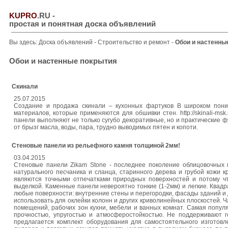
KUPRO
.RU
-
простая и понятная доска объявлений
Вы здесь:
Доска объявлений
-
Строительство и ремонт
-
Обои и настенны
Обои и настенные покрытия
Скинали
25.07.2015
Создание и продажа скинали – кухонных фартуков В широком пони
материалов, которые применяются для обшивки стен. http://skinali-m
панели выполняют не только сугубо декоративные, но и практические
от брызг масла, воды, пара, трудно выводимых пятен и копоти.
Стеновые панели из рельефного камня толщиной 2мм!
03.04.2015
Стеновые панели Zikam Stone - последнее поколение облицовочных 
натурального песчаника и сланца, старинного дерева и грубой кожи 
являются точными отпечатками природных поверхностей и потому ч
выделкой. Каменные панели невероятно тонкие (1-2мм) и легкие. Квадр
любые поверхности: внутренние стены и перегородки, фасады зданий и
использовать для оклейки колонн и других криволинейных плоскостей. 
помещений, рабочих зон кухни, мебели и ванных комнат. Самая попул
прочностью, упругостью и атмосферостойкостью. Не поддерживают 
предлагается комплект оборудования для самостоятельного изготовл