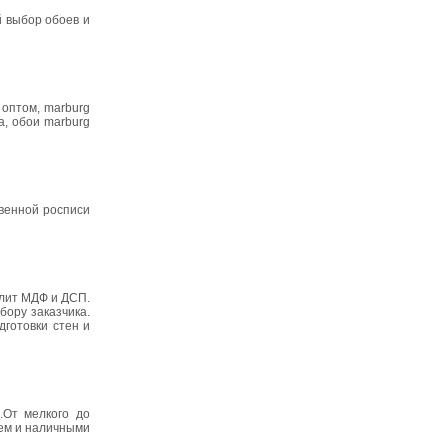
й выбор обоев и
 оптом, marburg
a, обои marburg
твенной росписи
плит МДФ и ДСП.
ыбору заказчика.
готовки стен и
.От мелкого до
аем и наличными