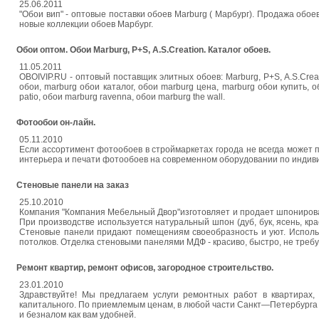
25.06.2011
"Обои вип" - оптовые поставки обоев Marburg ( Марбург). Продажа обо
новые коллекции обоев Марбург.
Обои оптом. Обои Marburg, P+S, A.S.Creation. Каталог обоев.
11.05.2011
OBOIVIP.RU - оптовый поставщик элитных обоев: Marburg, P+S, A.S.Crea
обои, marburg обои каталог, обои marburg цена, marburg обои купить, 
patio, обои marburg ravenna, обои marburg the wall.
Фотообои он-лайн.
05.11.2010
Если ассортимент фотообоев в строймаркетах города не всегда может 
интерьера и печати фотообоев на современном оборудовании по индиви
Стеновые панели на заказ
25.10.2010
Компания "Компания Мебельный Двор"изготовляет и продает шпонирован
При производстве используется натуральный шпон (дуб, бук, ясень, красн
Стеновые панели придают помещениям своеобразность и уют. Использ
потолков. Отделка стеновыми панелями МДФ - красиво, быстро, не треб
Ремонт квартир, ремонт офисов, загородное строительство.
23.01.2010
Здравствуйте! Мы предлагаем услуги ремонтных работ в квартирах,
капитального. По приемлемым ценам, в любой части Санкт—Петербурга 
и безналом как вам удобней.