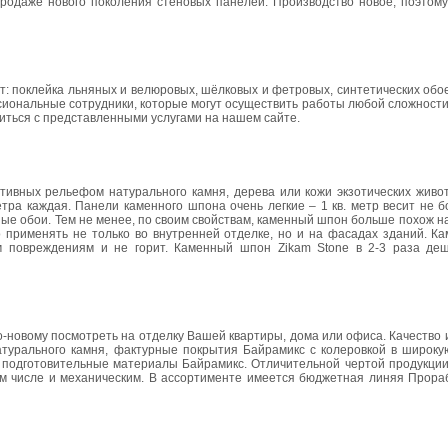
продаже нового поколения стеновых панелей. Производство новое, поэтому
ят: поклейка льняных и велюровых, шёлковых и фетровых, синтетических обо
ссиональные сотрудники, которые могут осуществить работы любой сложнос
иться с представленными услугами на нашем сайте.
ивных рельефом натурального камня, дерева или кожи экзотических живо
ра каждая. Панели каменного шпона очень легкие – 1 кв. метр весит не бо
чные обои. Тем не менее, по своим свойствам, каменный шпон больше похож на
о применять не только во внутренней отделке, но и на фасадах зданий. К
им повреждениям и не горит. Каменный шпон Zikam Stone в 2-3 раза де
новому посмотреть на отделку Вашей квартиры, дома или офиса. Качество 
турального камня, фактурные покрытия Байрамикс с колеровкой в широкую
 и подготовительные материалы Байрамикс. Отличительной чертой продукци
ом числе и механическим. В ассортименте имеется бюджетная линяя Прораб