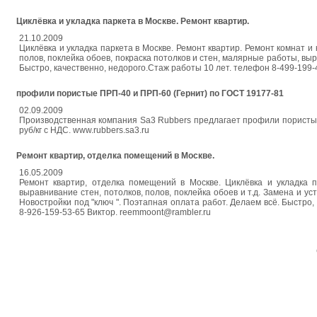
Циклёвка и укладка паркета в Москве. Ремонт квартир.
21.10.2009
Циклёвка и укладка паркета в Москве. Ремонт квартир. Ремонт комнат и
полов, поклейка обоев, покраска потолков и стен, малярные работы, выр
Быстро, качественно, недорого.Cтаж работы 10 лет. телефон 8-499-199-4
профили пористые ПРП-40 и ПРП-60 (Гернит) по ГОСТ 19177-81
02.09.2009
Производственная компания Sa3 Rubbers предлагает профили пористые 
руб/кг с НДС. www.rubbers.sa3.ru
Ремонт квартир, отделка помещений в Москве.
16.05.2009
Ремонт квартир, отделка помещений в Москве. Циклёвка и укладка п
выравнивание стен, потолков, полов, поклейка обоев и т.д. Замена и у
Новостройки под "ключ ". Поэтапная оплата работ. Делаем всё. Быстро,
8-926-159-53-65 Виктор. reemmoont@rambler.ru