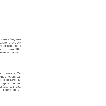
. Они обладают
а стены. А если
ия «Европласт»
ль, штапик ПВХ,
елия железного
нструмента. Мы
ца , черепица ,
енный камень);
 пароизоляция;
ы (osb, фанера,
Железобетонные