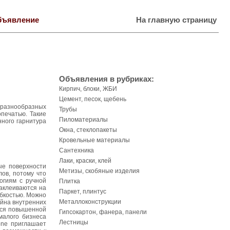
бъявление
На главную страницу
Объявления в рубриках:
Кирпич, блоки, ЖБИ
Цемент, песок, щебень
 разнообразных
Трубы
опечатью. Такие
Пиломатериалы
нного гарнитура
Окна, стеклопакеты
Кровельные материалы
Сантехника
Лаки, краски, клей
ые поверхности
Метизы, скобяные изделия
ов, потому что
огиям с ручной
Плитка
наклеиваются на
Паркет, плинтус
ибкостью. Можно
Металлоконструкции
айна внутренних
тся повышенной
Гипсокартон, фанера, панели
малого бизнеса
Лестницы
one приглашает