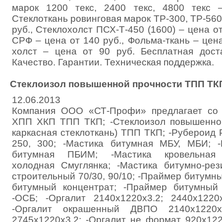
марок 1200 текс, 2400 текс, 4800 текс 
Стеклоткань ровинговая марок ТР-300, ТР-560,
руб., Стеклохолст ПСХ-Т-450 (1600) – цена от
СРФ – цена от 140 руб., Фольма-ткань – цена
холст – цена от 90 руб. Бесплатная дост
Качество. Гарантии. Техническая поддержка.
Стеклоизол повышенной прочности ТПП ТКП 
12.06.2013
Компания ООО «СТ-Профи» предлагает со с
ХПП ХКП ТПП ТКП; -Стеклоизол повышенной
каркасная стеклоткань) ТПП ТКП; -Рубероид
250, 300; -Мастика битумная МБУ, МБИ; -
битумная ПБИМ; -Мастика кровельная 
холодная Смуглянка; -Мастика битумно-ре
строительный 70/30, 90/10; -Праймер битумн
битумный концентрат; -Праймер битумный 
-ОСБ; -Оргалит 2140х1220х3.2; 2440х1220х
-Оргалит окрашенный ДВПО 2140х1220хз.
2745х1220х3.2; -Оргалит не формат 920х122