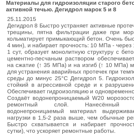
Материалы для гидроизоляции старого бето
активной течью. Дегидрол марок 5 и 8
25.11.2015
Дегидрол 8 Быстро устраняет активные протеч
трещины, пятна фильтрации даже при мор
кольматирует примыкающий бетон. Очень быс
4 мин), и набирает прочность: 10 МПа - через 
1 сут, образует монолитную структуру с бе
цементно-песчаным раствором обеспечивае
на сжатие (↑ 35 МПа) и на изгиб (↑ 10 МПа) 
для устранения аварийных протечек при тем
среды до минус 25°С Дегидрол 5. Гидроизо
стойкий в агрессивной среде и к разруше
Обеспечивает гидроизоляцию и одновременно
Создаёт водонепроницаемый W20 морозосто
ремонтный слой. Нанесённый кор
водонепроницаемый материал выдержив
нагрузки в 1,5-2 раза выше, чем обычные р
Быстро схватывается и набирает прочнос
сутки), что ускоряет ремонтные работы.