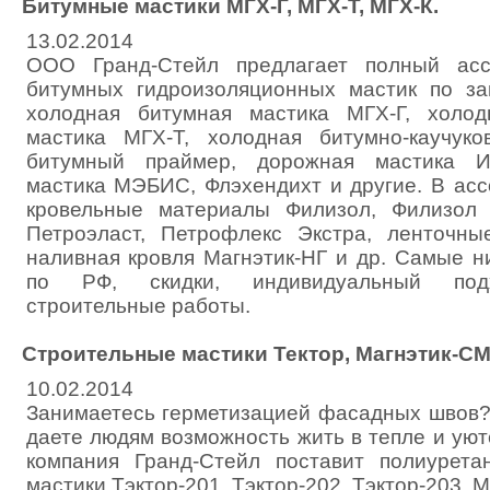
Битумные мастики МГХ-Г, МГХ-Т, МГХ-К.
13.02.2014
ООО Гранд-Стейл предлагает полный асс
битумных гидроизоляционных мастик по за
холодная битумная мастика МГХ-Г, холод
мастика МГХ-Т, холодная битумно-каучуко
битумный праймер, дорожная мастика И
мастика МЭБИС, Флэхендихт и другие. В ас
кровельные материалы Филизол, Филизол 
Петроэласт, Петрофлекс Экстра, ленточны
наливная кровля Магнэтик-НГ и др. Самые н
по РФ, скидки, индивидуальный подх
строительные работы.
Строительные мастики Тектор, Магнэтик-СМ
10.02.2014
Занимаетесь герметизацией фасадных швов?
даете людям возможность жить в тепле и уют
компания Гранд-Стейл поставит полиурета
мастики Тэктор-201, Тэктор-202, Тэктор-203, 