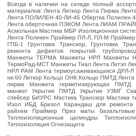
Всегда в наличии на складе полный ассор
материалов: Лента Литкор Лента Пирма Лен
Лента ПОЛИЛЕН 40-ЛИ-45 Обертка Полилен 4
Лента оберточная ПЭКОМ Лента ЛИАМ ПРАЙМ
Асмольная Мастика МБР Изоляционная систем
Лента Поликен Праймер ПЛ-Л, ПЛ-М Праймер
ГПБ-1 Грунтовка Транскор, Грунтовка Тра
ремонта дефектов покрытий трубопров
Манжеты ТЕРМА Манжеты НРЛ Манжеты Н
ТермоРад-МСТ Манжеты Тиал Лента Литэп Лен
НРЛ РАМ Лента термоусаживающаяся ДРЛ-Л 
нк-50 Литкор Кольцо ОНК Кольцо ПМТД Лента
пирма Манжета герметизирующая ПМТД 
манжет Укрытие ПМТД Укрытие УЗМГ Ска
спейсер БИУРС Мастика Транскор Мастика т
Изол ИБД Бризол Карандаш для ремонта 
райхем Праймер Приз маты базальтов
Теплоизоляционные цилиндры Теплоизоля
Теплоизоляция Огнезащита