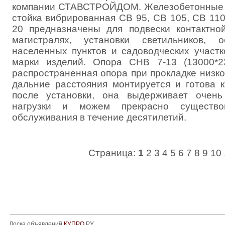
компании СТАВСТРОЙДОМ. Железобетонные с
стойка вибрированная СВ 95, СВ 105, СВ 110
20 предназначены для подвески контактно
магистралях, установки светильников, 
населенных пунктов и садоводческих участк
марки изделий. Опора СНВ 7-13 (13000*2
распространенная опора при прокладке низк
дальние расстояния монтируется и готова к
после установки, она выдерживает очен
нагрузки и можем прекрасно существо
обслуживания в течение десятилетий.
Страница:
1
2
3
4
5
6
7
8
9
10
Доска объявлений
КУПРО
.РУ.