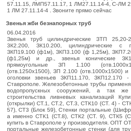
57.11.15, ЛМП57.11.17, 1 ЛМ27.11.14-4, С-ЛМ 2
1 ЛМ 27.11.14-4 . Звоните прямо сейчас
Звенья жби безнапорных труб
06.04.2016
Звенья труб цилиндрические ЗТП 25,20-2,
3К2.200, ЗК10.200, цилиндрические с 
ЗКП19.100 (ф1м), ЗКП3.100 (ф 1,25м), ЗКП7.2
(ф1,25м) и др., звенья конические ЗК1
прямоугольные ЗП 1.100 (отв.1000х
(отв.1250х1500), ЗП 2.100 (отв.1000х1500) и 
оголовки звеньев ЗКП11.170, ЗКП12.170 -
Ставрополе. Железобетонные трубы применя
водопропускных сооружений, а так же
строительства ливневых канализаций Купи
(открылки) СТ.1, СТ.2, СТ.3, СТК10 (СТ. 4) - СТ
57), СТ3 (Блок 59), Стенки портальные (Шифр 
а именно СТК1 (СТ.8), СТК2 (СТ. 9), СТК5 (СТ
купить в Ставрополе у производителя. ОПТ ОТ
портальные железобетонные стенки (для тру