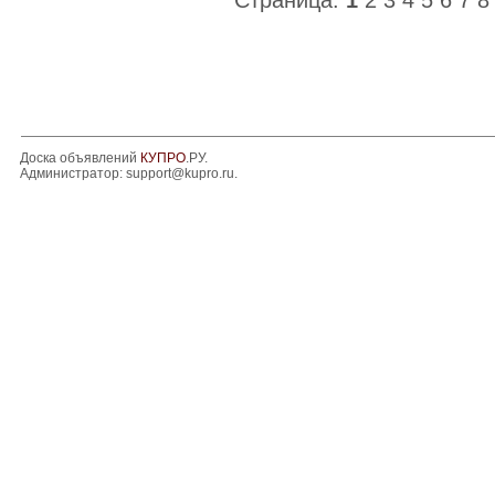
Страница:
1
2
3
4
5
6
7
8
Доска объявлений
КУПРО
.РУ.
Администратор:
support@kupro.ru
.