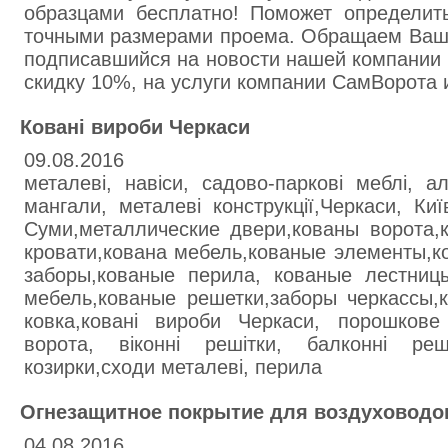
образцами бесплатно! Поможет определит
точными размерами проема. Обращаем Ваше
подписавшийся на новости нашей компании 
скидку 10%, на услуги компании СамВорота
Ковані вироби Черкаси
09.08.2016
металеві, навіси, садово-паркові меблі, ал
мангали, металеві конструкції,Черкаси, Киї
Суми,металлические двери,кованы ворота,
кровати,кована мебель,кованые элементы,к
заборы,кованые перила, кованые лестницы
мебель,кованые решетки,заборы черкассы,
ковка,ковані вироби Черкаси, порошкове
ворота, віконні решітки, балконні реш
козирки,сходи металеві, перила
Огнезащитное покрытие для воздуховодов
04.08.2016