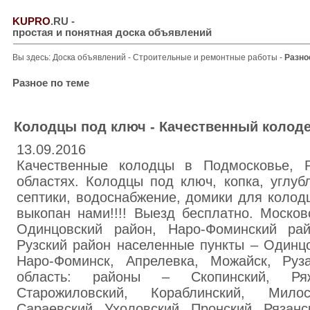
KUPRO
.RU
-
простая и понятная доска объявлений
Вы здесь:
Доска объявлений
-
Строительные и ремонтные работы
-
Разно
Разное по теме
Колодцы под ключ - Качественный колод
13.09.2016
Качественные колодцы в Подмосковье, Р
областях. Колодцы под ключ, копка, углуб
септики, водоснабжение, домики для колод
выкопан нами!!!! Выезд бесплатно. Москов
Одинцовский район, Наро-Фоминский рай
Рузский район населенные пункты – Одинцо
Наро-Фоминск, Апрелевка, Можайск, Руз
область: районы – Скопинский, Ряж
Старожиловский, Кораблинский, Милос
Сараевский, Ухоловский, Пронский, Рязанс