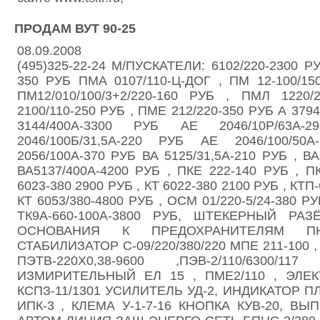
ПРОДАМ ВУТ 90-25
08.09.2008
(495)325-22-24 М/ПУСКАТЕЛИ: 6102/220-2300 Р
350 РУБ ПМА 0107/110-Ц-ДОГ , ПМ 12-100/150
ПМ12/010/100/3+2/220-160 РУБ , ПМЛ 1220
2100/110-250 РУБ , ПМЕ 212/220-350 РУБ А 3794
3144/400А-3300 РУБ АЕ 2046/10Р/63
2046/100Б/31,5А-220 РУБ АЕ 2046/100/5
2056/100А-370 РУБ ВА 5125/31,5А-210 РУБ , В
ВА5137/400А-4200 РУБ , ПКЕ 222-140 РУБ , П
6023-380 2900 РУБ , КТ 6022-380 2100 РУБ , КТП
КТ 6053/380-4800 РУБ , ОСМ 01/220-5/24-380
ТК9А-660-100А-3800 РУБ, ШТЕКЕРНЫЙ РАЗ
ОСНОВАНИЯ К ПРЕДОХРАНИТЕЛЯМ ПН
СТАБИЛИЗАТОР С-09/220/380/220 МПЕ 211-100
ПЭТВ-220Х0,38-9600 ,ПЭВ-2/110/6300/
ИЗМИРИТЕЛЬНЫЙ ЕЛ 15 , ПМЕ2/110 , ЭЛЕ
КСПЗ-11/1301 УСИЛИТЕЛЬ УД-2, ИНДИКАТОР 
ИПК-3 , КЛЕМА У-1-7-16 КНОПКА КУВ-20, ВЫ