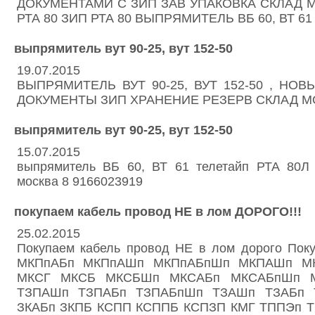
ДОКУМЕНТАМИ С ЗИП ЗАВ УПАКОВКА СКЛАД 
РТА 80 ЗИП РТА 80 ВЫПРЯМИТЕЛЬ ВБ 60, ВТ 61
выпрямитель вут 90-25, вут 152-50
19.07.2015
ВЫПРЯМИТЕЛЬ ВУТ 90-25, ВУТ 152-50 , НО
ДОКУМЕНТЫ ЗИП ХРАНЕНИЕ РЕЗЕРВ СКЛАД М
выпрямитель вут 90-25, вут 152-50
15.07.2015
выпрямитель ВБ 60, ВТ 61 телетайп РТА 80Л
москва 8 9166023919
покупаем кабель провод НЕ в лом ДОРОГО!!!
25.02.2015
Покупаем кабель провод НЕ в лом дорого Поку
МКПпАБп МКПпАШп МКПпАБпШп МКПАШп М
МКСГ МКСБ МКСБШп МКСАБп МКСАБпШп 
ТЗПАШп ТЗПАБп ТЗПАБпШп ТЗАШп ТЗАБп 
ЗКАБп ЗКПБ КСПП КСППБ КСПЗП КМГ ТППЭп 