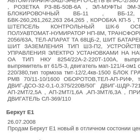
АВТОМ-ЛИНИЯ-ЗАШ-ЭНЕРГО-СЕТЬ БПНС-2/380 Б
, РОЗЕТКА РЗ-8Б-50В-6А , ЭЛ-МУФТЫ ЭМ
БЛОКИРОВОЧНЫЙ ВБ-11 , ВБ-12,
БВК-260,261,262,263 264,265 , КОРОБКА КП-5 ,
ШТЕПСЕЛЬ КОНТРОЛЬНЫЙ ШК-6 ОСМ 1
ПОЛУАВТОМАТ-НУМИРАТОР НП-8М, ТРАНСФОРМ
2056/63А, ТЕЛ-АПАРАТ ТА 68ЦБ-2, ШИТ БАТАР
ШИТ ЗАЗЕМЛЕНИЯ ТИП Ш3-П2, УСТРОЙСТ
УПРАВЛЕНИЯ ЭЛЕКТРО УСТАНОВКАМИ НА НА
ОА ТИП НКУ 8254/22А-2-220Т-100А, выпря
выпрямитель вт 61/5-3, двигатель мап-121/4-ом1 
220/380,тип тормоза тмт-12/2,4кв-1500 БЛОК Г
РМВ 70/11-10/1600 ОБОРОТОВ,ТЕЛ-АП-РИФ, те
ДВИГ-ДСО-32-0,1-0,375/220В/50Г ДВИГ-ШДР-
АП-2МТ/2,5А , АП-2МТ/1,6А ,АП-3МТ/6,3А , ПР
ДВИГАТЕЛЬ СЛ-369/110
Беркут Е1
26.07.2008
Продам Беркут Е1 новый в отличном состонии цена