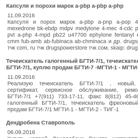
Капсуля и порохи марок a-pbp a-pbp a-php
11.09.2016
Капсуля и порох марок a-pbp a-pnp a-pop 4
mexedrone bk-ebdp mdpv medylone 4-mec 4-cdc p
pvt a-php 4-mpd pb22 u47700 ephylone fentanyl 
cmm fub-amb ab-fubinaca ab-chminaca и др. drugsp
тчк com, ru тчк drugspowerstore тчк сом, skаip: dru
Течеискатель галогенный БГТИ-7/1, течеискат
БГТИ-7/1, куплю продам БГТИ-7 -МГТИ-1 - МГТИ-
11.09.2016
Реализую течеискатель БГТИ-7/1 , новый,
сертификат, сервисное обслуживание, ремо
БГТИ-7/1 +7(911) 733-17-11, факс 8(812) 45-4
галогенный БГТИ-7/1, течеискатель фреоновы
продам БГТИ-7/1 МГТИ-1 - МГТИ-2 - ТИГ-1
Дендробена Ставрополь
06.09.2016