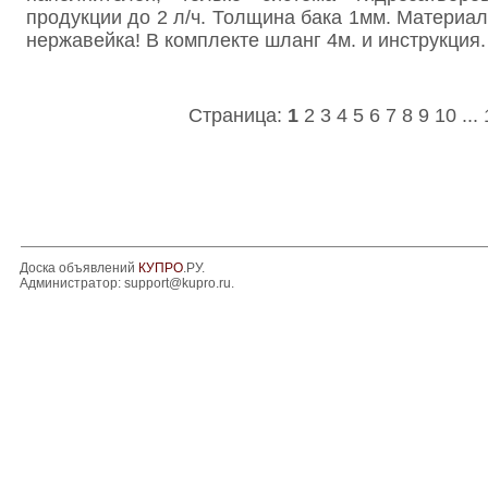
продукции до 2 л/ч. Толщина бака 1мм. Материа
нержавейка! В комплекте шланг 4м. и инструкция.
Страница:
1
2
3
4
5
6
7
8
9
10
...
Доска объявлений
КУПРО
.РУ.
Администратор:
support@kupro.ru
.