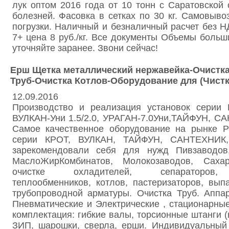
лук оптом 2016 года от 10 тонн с Саратовской 
болезней. Фасовка в сетках по 30 кг. Самовыво
погрузки. Наличный и безналичный расчет без Н
7+ цена 8 руб./кг. Все документы Объемы больш
уточняйте заранее. Звони сейчас!
Ерш Щетка металлический нержавейка-Очистка
Труб-Очистка Котлов-Оборудование для (Чистк
12.09.2016
Производство и реализация установок серии К
ВУЛКАН-Уни 1.5/2.0, УРАГАН-7.0Уни,ТАЙФУН, С
Самое качественное оборудование на рынке 
серии КРОТ, ВУЛКАН, ТАЙФУН, САНТЕХНИК,
зарекомендовали себя для нужд Пивзаводов,
МаслоЖирКомбинатов, Молокозаводов, Сах
очистке охладителей, сепараторов, 
теплообменников, котлов, пастеризаторов, вып
трубопроводной арматуры. Очистка Труб. Аппа
Пневматические и Электрические , стационарны
комплектация: гибкие валы, торсионные штанги (
ЗИП, шарошки, сверла, ерши. Индивидуальный