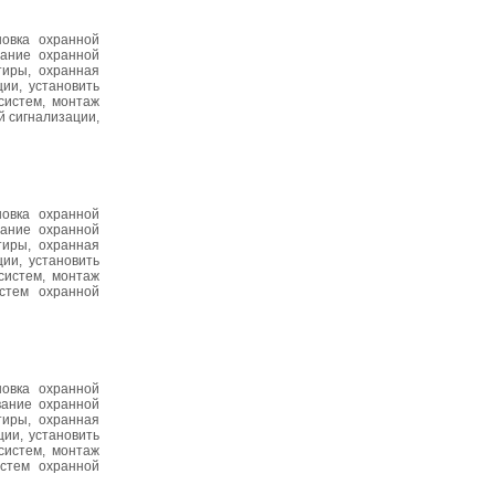
новка охранной
вание охранной
тиры, охранная
ии, установить
систем, монтаж
й сигнализации,
новка охранной
вание охранной
тиры, охранная
ии, установить
систем, монтаж
истем охранной
новка охранной
вание охранной
тиры, охранная
ии, установить
систем, монтаж
истем охранной