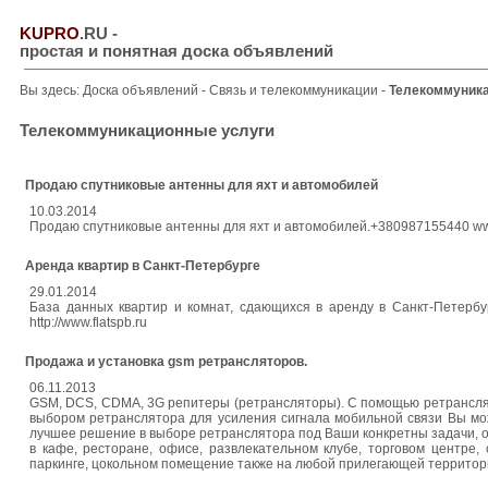
KUPRO
.RU
-
простая и понятная доска объявлений
Вы здесь:
Доска объявлений
-
Связь и телекоммуникации
-
Телекоммуника
Телекоммуникационные услуги
Продаю спутниковые антенны для яхт и автомобилей
10.03.2014
Продаю спутниковые антенны для яхт и автомобилей.+380987155440 www
Аренда квартир в Санкт-Петербурге
29.01.2014
База данных квартир и комнат, сдающихся в аренду в Санкт-Петербург
http://www.flatspb.ru
Продажа и установка gsm ретрансляторов.
06.11.2013
GSM, DCS, CDMA, 3G репитеры (ретрансляторы). С помощью ретранслято
выбором ретранслятора для усиления сигнала мобильной связи Вы м
лучшее решение в выборе ретранслятора под Ваши конкретны задачи, о
в кафе, ресторане, офисе, развлекательном клубе, торговом центре,
паркинге, цокольном помещение также на любой прилегающей территори