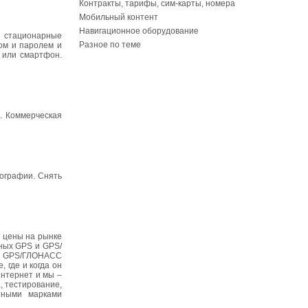
Контракты, тарифы, сим-карты, номера
Мобильный контент
Навигационное оборудование
и стационарные
Разное по теме
ом и паролем и
 или смартфон.
1
ь. Коммерческая
тографии. Снять
 цены на рынке
ных GPS и GPS/
 и GPS/ГЛОНАСС
 где и когда он
интернет и мы –
, тестирование,
стными марками