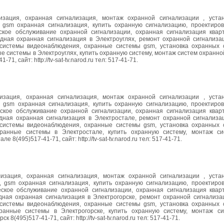
изация, охранная сигнализация, монтаж охранной сигнализации , уста
, gsm охранная сигнализация, купить охранную сигнализацию, проектиро
еское обслуживание охранной сигнализации, охранная сигнализация квар
одная охранная сигнализация в Электроуглях, ремонт охранной сигнализац
 системы видеонаблюдения, охранные системы gsm, установка охранных 
е системы в Электроуглях, купить охранную систему, монтаж систем охранно
 сайт: http://tv-sat-tv.narod.ru тел: 517-41-71.
изация, охранная сигнализация, монтаж охранной сигнализации , уста
, gsm охранная сигнализация, купить охранную сигнализацию, проектиро
еское обслуживание охранной сигнализации, охранная сигнализация квар
одная охранная сигнализация в Электростале, ремонт охранной сигнализац
 системы видеонаблюдения, охранные системы gsm, установка охранных 
хранные системы в Электростале, купить охранную систему, монтаж с
(495)517-41-71, сайт: http://tv-sat-tv.narod.ru тел: 517-41-71.
лизация, охранная сигнализация, монтаж охранной сигнализации , уста
, gsm охранная сигнализация, купить охранную сигнализацию, проектиро
еское обслуживание охранной сигнализации, охранная сигнализация квар
дная охранная сигнализация в Электрогорске, ремонт охранной сигнализац
 системы видеонаблюдения, охранные системы gsm, установка охранных 
хранные системы в Электрогорске, купить охранную систему, монтаж с
(495)517-41-71, сайт: http://tv-sat-tv.narod.ru тел: 517-41-71.