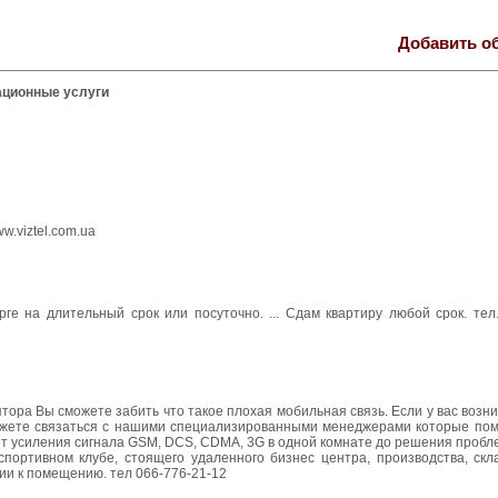
Добавить о
ционные услуги
.viztel.com.ua
е на длительный срок или посуточно. ... Сдам квартиру любой срок. тел.
ра Вы сможете забить что такое плохая мобильная связь. Если у вас возн
ожете связаться с нашими специализированными менеджерами которые пом
т усиления сигнала GSM, DCS, CDMA, 3G в одной комнате до решения пробл
 спортивном клубе, стоящего удаленного бизнес центра, производства, ск
и к помещению. тел 066-776-21-12