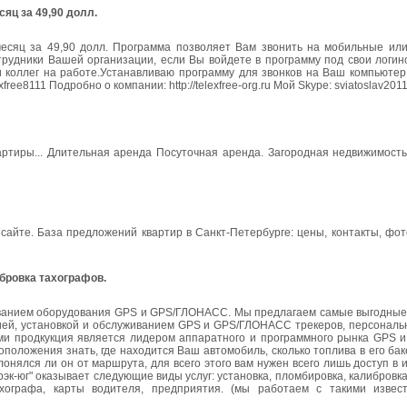
яц за 49,90 долл.
месяц за 49,90 долл. Программа позволяет Вам звонить на мобильные ил
трудники Вашей организации, если Вы войдете в программу под свои логин
и коллег на работе.Устанавливаю программу для звонков на Ваш компьютер
xfree8111 Подробно о компании: http://telexfree-org.ru Мой Skype: sviatoslav201
вартиры... Длительная аренда Посуточная аренда. Загородная недвижимост
сайте. База предложений квартир в Санкт-Петербурге: цены, контакты, фо
ибровка тахографов.
живанием оборудования GPS и GPS/ГЛОНАСС. Мы предлагаем самые выгодные
й, установкой и обслуживанием GPS и GPS/ГЛОНАСС трекеров, персональ
ами продкукция является лидером аппаратного и программного рынка GPS
оложения знать, где находится Ваш автомобиль, сколько топлива в его баке,
клонялся ли он от маршрута, для всего этого вам нужен всего лишь доступ в 
-юг" оказывает следующие виды услуг: установка, пломбировка, калибровка
ахографа, карты водителя, предприятия. (мы работаем с такими изве