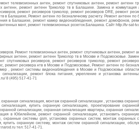
Ремонт телевизионных антен, ремонт спутниковых антенн, ремонт антенн т
ых антенн, ремонт антенн Триколор тв в Балашихе. Замена и коммутация 
ресиверов, ремонт ресиверов триколор, ремонт ресиверов DRE, ремонт рес
тв в Балашихе, Ремонт антенн по безналичному расчету. Ремонт антенн по 
ния в Балашихе, ремонт камер видеонаблюдения, ремонт домофонов, ремо
тенных мачт, ремонт телевизионных розеток.Балашиха. Сайт http://tv-sat-tv.n
есиверов. Ремонт телевизионных антен, ремонт спутниковых антенн, ремонт а
эфирных антенн, ремонт антенн Триколор тв в Москве и Подсмосковье. Заме
онт спутниковых ресиверов, ремонт ресиверов триколор, ремонт ресивер
, ремонт ресивера нтв в Москве и Подсмосковье, Ремонт антенн по безнал
мер , ремонт системы видеонаблюдения в Москве и Подсмосковье области
 сигнализации, ремонт блока питания, укрепление и установка антенны
ru/ 8 (495) 517-41-71
 охранная сигнализация, монтаж охранной сигнализации , установка охранн
сигнализация, купить охранную сигнализацию, проектирование охранной
хранной сигнализации, охранная сигнализация квартиры, охранная сигнали
зация в Юбилейном, ремонт охранной сигнализации, установить охранную
, охранные системы gsm, установка охранных систем, монтаж охранных с
 купить охранную систему, монтаж систем охранной сигнализации, обслу
.narod.ru тел: 517-41-71.