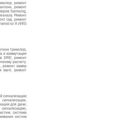
риколор, ремонт
антенн, ремонт
иверов Samsung,
безналу. Ремонт
нт скд, ремонт
arod.ru/ 8 (495)
нтенн триколор,
на и коммутация
ов DRE, ремонт
ичному расчету.
, ремонт камер
х мачт, ремонт
ой сигнализации
 сигнализации,
зация для дачи,
 сигнализацию,
истем, система
живание систем