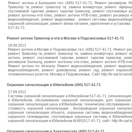
Ремонт антенн в Балашихе тел: (495) 517-41-71. Ремонт ресиверов. 
Триколор тв, ремонт триколор тв, замена конвертора, ремонт эфирн
спутниковой тарелки, ремонт тарелки триколор, ремонт спутниковых 
ремонт антенны нтв плюс, ремонт антенн НТВ-плюс, ремонт ресивера н
видеонаблюдения, ремонт видеокамер , ремонт системы видеонаблюде
охранной сигнализации, ремонт блока питания, укрепление и установка ан
517-41-71
Ремонт антенн Триколор и нтв в Москве и Подсмосковье 517-41-71
18.09.2012
Ремонт антенн в Москве и Подсмосковье тел: (495) 517-41-71. Ремонт р
ремонт Триколор тв, ремонт триколор тв, замена конвертора, ремонт 
антенн, ремонт спутниковой тарелки, ремонт тарелки триколор, рем
ресиверов Samsung, ремонт антенны нтв плюс, ремонт антенн НТВ-плюс
Ремонт антенн по безналу. Ремонт видеонаблюдения, ремонт видеока
видеонаблюдения, ремонт домофонов, ремонт скд, ремонт охранной
телевизионных розеток. Москва и Подсмосковье. Сайт http://tv-sat-tv.narod.
Охранная сигнализация в Юбилейном (495) 517-41-71
17.09.2012
Системы охранной сигнализации в Юбилейном 517-41-71, сигнализация,
в Юбилейном, обслуживание охранной сигнализации, gsm охранная 
охранная сигнализация цена в Юбилейном, техническое обслуживание о
стоимость охранной сигнализации , беспроводная охранная сигнали
охранная сигнализация объекта, охранные системы видеонаблюдения
охранного телевидения, спутниковые охранные системы в Юбилейном,
охранной сигнализации в Юбилейном 8(495)517-41-71, сайт: http://tv-sat-tv
Охранная сигнализация в Электроуглях (495) 517-41-71