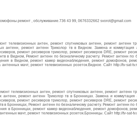
омофоны.ремонт , обслуживание.736 43 99, 0676332662 svorot@gmail.com
емонт телевизионных антен, ремонт спутниковых антенн, ремонт антенн тр
ных антенн, ремонт антенн Триколор тв в Видном. Замена и коммутация 
ресиверов, ремонт ресиверов триколор, ремонт ресиверов DRE, ремонт рес
нтв в Видном, Ремонт антенн по безналичному расчету. Ремонт антенн по 
ения в Видном, ремонт камер видеонаблюдения, ремонт домофонов, ремо
нтенных мачт, ремонт телевизионных розеток.Видное. Сайт http://tv-sat-tv.na
Ремонт телевизионных антен, ремонт спутниковых антенн, ремонт антенн т
ых антенн, ремонт антенн Триколор тв в Бронницах. Замена и коммутация 
ресиверов, ремонт ресиверов триколор, ремонт ресиверов DRE, ремонт рес
в в Бронницах, Ремонт антенн по безналичному расчету. Ремонт антенн по 
ния в Бронницах, ремонт камер видеонаблюдения, ремонт домофонов, ремо
тенных мачт, ремонт телевизионных розеток.Бронницы. Сайт http://tv-sat-tv.n