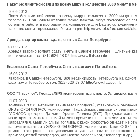
Пакет безлимитной связи по всему миру в количестве 3000 минут в мес
10.09.2013
Пакет безлимитной связи по всему миру в количестве 3000 минут в 
телефоны. При Вашем желании, также пакетом могут пользоваться со
оставите работать программу на компьютере для Ваших сотрудников 
Качество связи - прекрасное! Регистрация: http://www.telexfree.com/ad/tele
Аренда квартир комнат сдать, снять в Санкт-Петербурге
07.09.2013
Аренда квартир комнат сдать, снять в Санкт-Петербурге... Элитные к
недвижимость. тел. (812)926-18-07. http://www.flatspb.info
Квартира в Санкт-Петербурге. Снять квартиру в Петербурге.
16.08.2013
Квартира в Санкт-Петербурге. Вся недвижимость Петербурга на одном 
квартиру в Петербурге. тел. (812) 926-18-07 http://www.flatspb.info
ООО "Т-трэк-юг". Глонасс/GPS мониторинг транспорта. Установка, кал
11.07.2013
Компания “ООО Т-трэк-юг” занимается продажей, установкой и обслу
GPS и GPS/ГЛОНАСС мониторинга. Наша фирма занимается реализацие
ГЛОНАСС трекеров, Датчиков Уровня Топлива (ДУТ). Предлагаемая н
мониторинга. Хотите в любой момент времени в независимости от местоп
заправлялся, были ли сливы топлива, с какой скоростью он едет, не от
надежный партнер в GPS и GPS/ГЛОНАСС мониторинге. Также ООО "Т-трэк
ремонт тахографов; выгрузка/очистка данных памяти цифрового т
производителей тахографов, как Kienzle, Veeder Root, Stoneridge и др.)