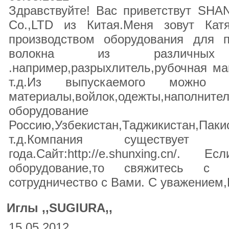
Здравствуйте! Вас приветствут 
Co.,LTD из Китая.Меня зовут Кат
производством оборудования для п
волокна из различных 
.например,разрыхлитель,рубочная ма
т.д.Из выпускаемого можно пр
материалы,войлок,одежты,наполнит
оборудо
Россию,Узбекистан,Таджикистан
т.д.Компания существуе
года.Сайт:http://e.shunxing.cn
оборудование,то свяжитесь с 
сотрудничество с Вами. С уважением,
Иглы ,,SUGIURA,,
15.05.2012