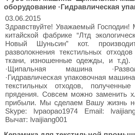
оборудование ·Гидравлическая уп
03.06.2015
Здравствуйте! Уважаемый Господин! 
китайской фабрике “Лтд экологичес
Новый Шуньсин” кот. производ
разволокнения текстильных отходов
ткани, изношенные одежды, и т.д).
·Щипальная машина ·Разволо
·Гидравлическая упаковочная машин
текстильных отходов, полученные
прядения. Совсем можно заменить х
прибыли. Мы сделаем Вашу жизнь не
Skype: lvpaopao1974 Email: lvaijian
Вычат: lvaijiang001
Керамика для текстильной промы