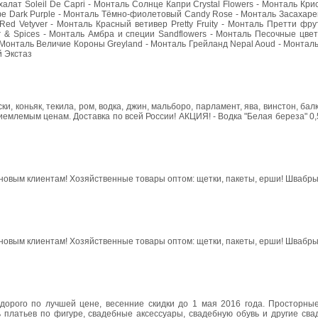
алат Soleil De Capri - Монталь Солнце Капри Crystal Flowers - Монталь Кр
фе Dark Purple - Монталь Тёмно-фиолетовый Candy Rose - Монталь Засахар
Red Vetyver - Монталь Красный ветивер Pretty Fruity - Монталь Претти фру
 & Spices - Монталь Амбра и специи Sandflowers - Монталь Песочные цвет
- Монталь Величие Короны Greyland - Монталь Грейланд Nepal Aoud - Монтал
й Экстаз
и, коньяк, текила, ром, водка, джин, мальборо, парламент, ява, винстон, бал
млемым ценам. Доставка по всей России! АКЦИЯ! - Водка "Белая береза" 0,5
новым клиентам! Хозяйственные товары оптом: щетки, пакеты, ерши! Швабры,
новым клиентам! Хозяйственные товары оптом: щетки, пакеты, ерши! Швабры,
орого по лучшей цене, весенние скидки до 1 мая 2016 года. Просторны
 платьев по фигуре, свадебные аксессуары, свадебную обувь и другие сва