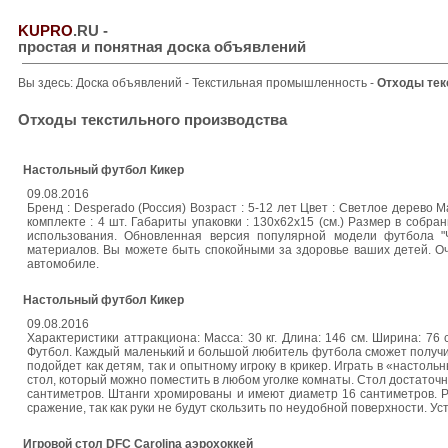
KUPRO
.RU
-
простая и понятная доска объявлений
Вы здесь:
Доска объявлений
-
Текстильная промышленность
-
Отходы тек
Отходы текстильного производства
Настольный футбол Кикер
09.08.2016
Бренд : Desperado (Россия) Возраст : 5-12 лет Цвет : Светлое дерево 
комплекте : 4 шт. Габариты упаковки : 130х62х15 (см.) Размер в собран
использования. Обновленная версия популярной модели футбола "Ч
материалов. Вы можете быть спокойными за здоровье ваших детей. Оч
автомобиле.
Настольный футбол Кикер
09.08.2016
Характеристики аттракциона: Масса: 30 кг. Длина: 146 см. Ширина: 76 
Футбол. Каждый маленький и большой любитель футбола сможет получи
подойдет как детям, так и опытному игроку в крикер. Играть в «наст
стол, который можно поместить в любом уголке комнаты. Стол достаточ
сантиметров. Штанги хромированы и имеют диаметр 16 сантиметров. 
сражение, так как руки не будут скользить по неудобной поверхности. 
Игровой стол DFC Carolina аэрохоккей