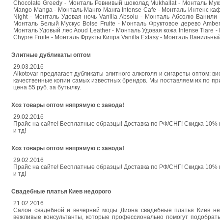
Chocolate Greedy - Монталь Ревнивый шоколад Mukhallat - Монталь Мукх
Mango Manga - Монталь Манго Манга Intense Cafe - Монталь Интенс ка
Night - Монталь Удовая ночь Vanilla Absolu - Монталь Абсолю Ванили 
Монталь Белый Мускус Boise Fruite - Монталь Фруктовое дерево Amber
Монталь Удовый лес Aoud Leather - Монталь Удовая кожа Intense Tiare 
Chypre Fruite - Монталь Фрукты Кипра Vanilla Extasy - Монталь Ванильны
Элитные дубликаты оптом
29.03.2016
Alkotovar предлагает дубликаты элитного алкоголя и сигареты оптом: виск
качественные копии самых известных брендов. Мы поставляем их по прие
цена 55 руб. за бутылку.
Хоз товары оптом няпрямую с завода!
29.02.2016
Прайс на сайте! Бесплатные образцы! Доставка по РФ/СНГ! Скидка 10% 
и тд!
Хоз товары оптом няпрямую с завода!
29.02.2016
Прайс на сайте! Бесплатные образцы! Доставка по РФ/СНГ! Скидка 10% 
и тд!
Свадебные платья Киев недорого
21.02.2016
Салон свадебной и вечерней моды Диона свадебные платья Киев нед
вежливые консультанты, которые профессионально помогут подобрать