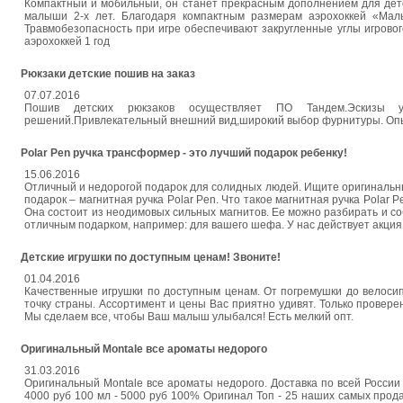
Компактный и мобильный, он станет прекрасным дополнением для детско
малыши 2-х лет. Благодаря компактным размерам аэрохоккей «Ма
Травмобезопасность при игре обеспечивают закругленные углы игровог
аэрохоккей 1 год
Рюкзаки детские пошив на заказ
07.07.2016
Пошив детских рюкзаков осуществляет ПО Тандем.Эскизы уч
решений.Привлекательный внешний вид,широкий выбор фурнитуры. Опыт 
Polar Pen ручка трансформер - это лучший подарок ребенку!
15.06.2016
Отличный и недорогой подарок для солидных людей. Ищите оригинальн
подарок – магнитная ручка Polar Pen. Что такое магнитная ручка Polar 
Она состоит из неодимовых сильных магнитов. Ее можно разбирать и соб
отличным подарком, например: для вашего шефа. У нас действует акция, 
Детские игрушки по доступным ценам! Звоните!
01.04.2016
Качественные игрушки по доступным ценам. От погремушки до велосипе
точку страны. Ассортимент и цены Вас приятно удивят. Только проверен
Мы сделаем все, чтобы Ваш малыш улыбался! Есть мелкий опт.
Оригинальный Montale все ароматы недорого
31.03.2016
Оригинальный Montale все ароматы недорого. Доставка по всей России
4000 руб 100 мл - 5000 руб 100% Оригинал Топ - 25 наших самых прод