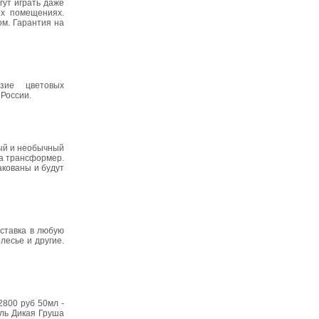
гут играть даже
х помещениях.
ом. Гарантия на
зие цветовых
России.
ный и необычный
ка трансформер.
акованы и будут
оставка в любую
лесье и другие.
2800 руб 50мл -
аль Дикая Груша