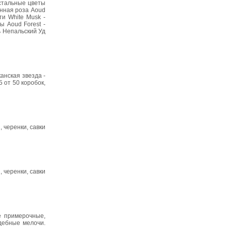
истальные цветы
енная роза Aoud
ти White Musk -
ы Aoud Forest -
ь Непальский Уд
канская звезда -
 от 50 коробок,
 черенки, савки
 черенки, савки
е примерочные,
дебные мелочи.