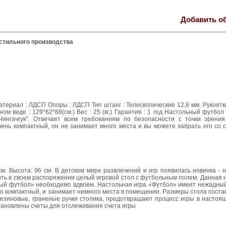
Добавить о
стильного производства
Материал : ЛДСП Опоры : ЛДСП Тип штанг : Телескопические 12,8 мм. Рукоятк
ном виде : 129*62*88(см.) Вес : 25 (кг.) Гарантия : 1 год Настольный футбо
ингачгук". Отвечает всем требованиям по безопасности с точки зрения
ень компактный, он не занимает много места и вы можете забрать его со 
см. Высота: 96 см. В детском мире развлечений и игр появилась новинка - 
ть в своем распоряжении целый игровой стол с футбольным полем. Данная 
ольный футбол» необходимо вдвоём. Настольная игра «Футбол» имеет нежадн
но компактный, и занимает немного места в помещении. Размеры стола соста
Резиновые, граненые ручки столика, предотвращают процесс игры в настоя
Установлены счеты для отслеживания счета игры