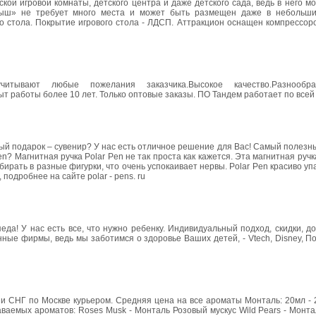
й игровой комнаты, детского центра и даже детского сада, ведь в него мо
лыш» не требует много места и может быть размещен даже в небольши
о стола. Покрытие игрового стола - ЛДСП. Аттракцион оснащен компрессор
итывают любые пожелания заказчика.Высокое качество.Разнообра
работы более 10 лет. Только оптовые заказы. ПО Тандем работает по всей 
ый подарок – сувенир? У нас есть отличное решение для Вас! Самый полез
Pen? Магнитная ручка Polar Pen не так проста как кажется. Эта магнитная руч
ирать в разные фигурки, что очень успокаивает нервы. Polar Pen красиво уп
подробнее на сайте polar - pens. ru
да! У нас есть все, что нужно ребенку. Индивидуальный подход, скидки, д
ные фирмы, ведь мы заботимся о здоровье Ваших детей, - Vtech, Disney, По
 и СНГ по Москве курьером. Средняя цена на все ароматы Монталь: 20мл - 
аваемых ароматов: Roses Musk - Монталь Розовый мускус Wild Pears - Монт