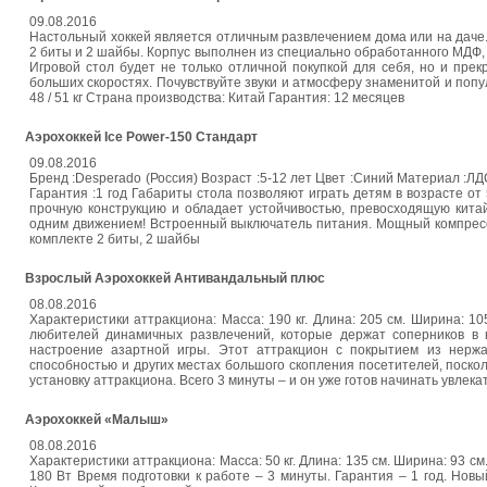
09.08.2016
Настольный хоккей является отличным развлечением дома или на даче.
2 биты и 2 шайбы. Корпус выполнен из специально обработанного МДФ, 
Игровой стол будет не только отличной покупкой для себя, но и пре
больших скоростях. Почувствуйте звуки и атмосферу знаменитой и популя
48 / 51 кг Страна производства: Китай Гарантия: 12 месяцев
Аэрохоккей Ice Power-150 Стандарт
09.08.2016
Бренд :Desperado (Россия) Возраст :5-12 лет Цвет :Синий Материал :ЛДС
Гарантия :1 год Габариты стола позволяют играть детям в возрасте от
прочную конструкцию и обладает устойчивостью, превосходящую китай
одним движением! Встроенный выключатель питания. Мощный компрессо
комплекте 2 биты, 2 шайбы
Взрослый Аэрохоккей Антивандальный плюс
08.08.2016
Характеристики аттракциона: Масса: 190 кг. Длина: 205 см. Ширина: 
любителей динамичных развлечений, которые держат соперников в
настроение азартной игры. Этот аттракцион с покрытием из нерж
способностью и других местах большого скопления посетителей, поско
установку аттракциона. Всего 3 минуты – и он уже готов начинать увлек
Аэрохоккей «Малыш»
08.08.2016
Характеристики аттракциона: Масса: 50 кг. Длина: 135 см. Ширина: 93 
180 Вт Время подготовки к работе – 3 минуты. Гарантия – 1 год. Нов