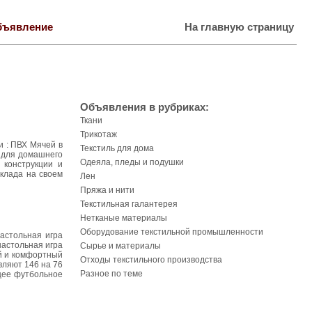
бъявление
На главную страницу
Объявления в рубриках:
Ткани
Трикотаж
и : ПВХ Мячей в
Текстиль для дома
л для домашнего
Одеяла, пледы и подушки
 конструкции и
склада на своем
Лен
Пряжа и нити
Текстильная галантерея
Нетканые материалы
Оборудование текстильной промышленности
настольная игра
настольная игра
Сырье и материалы
ый и комфортный
Отходы текстильного производства
вляют 146 на 76
Разное по теме
щее футбольное