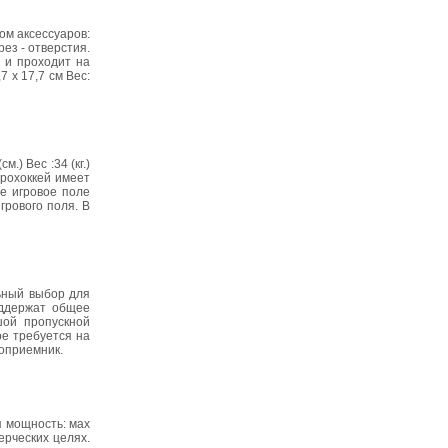
ом аксессуаров:
ез - отверстия.
 и проходит на
 х 17,7 см Вес:
) Вес :34 (кг.)
эрохоккей имеет
е игровое поле
рового поля. В
льный выбор для
оддержат общее
шой пропускной
ое требуется на
ноприемник.
я мощность: мах
ерческих целях.