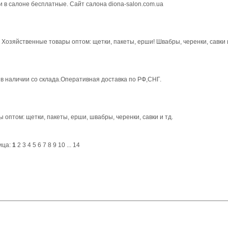
и в салоне бесплатные. Сайт салона diona-salon.com.ua
Хозяйственные товары оптом: щетки, пакеты, ерши! Швабры, черенки, савки и
 в наличии со склада.Оперативная доставка по РФ,СНГ.
оптом: щетки, пакеты, ерши, швабры, черенки, савки и тд.
ица:
1
2
3
4
5
6
7
8
9
10
...
14