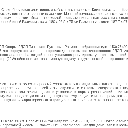
 Стол оборудован электронным табло для счета очков. Комплектуется набор
сверху покрытого прочным пластиком. Мощный компрессор подает воздух чер
красным подарком. Игра в аэрохоккей очень эмоциональная, захватывающая
рной игры! Размеры стола: 180 х 92,5 х 75 см Размеры упаковки: 187,7 х 97,7
П Опоры :ЛДСП Тип штанг :Рукоятки : Размер в собранном виде : 153х75х80(см.
 5 лет. Корпус стола и опоры произведены из высококачественного ЛДСП. А
ские аналоги. На каждой опоре уставлена регулировка уровня - выровняйт
р (21W) обеспечивает равномерную подачу воздуха по всей поверхности иг
105 см. Высота: 85 см «Взрослый Аэрохоккей Антивандальный плюс» – идеа
 напряжении в течение всей игры. Звуковые и световые спецэффекты п
авеющей стали рекомендован к установке в парках развлечений с боль
льку имеет надежную антивандальную систему. Радует и малое время, котор
ательную игру. Характеристики аттракциона: Питание: 220 v. Установлен жето
см. Высота: 80 см. Переменный ток напряжением: 220 В, 50/60 Гц Потребляема
ый аэрохоккей «Малыш» может быть использован как для дома, так и в комм