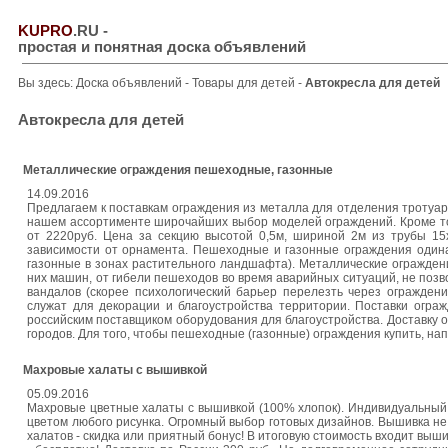
KUPRO
.RU
-
простая и понятная доска объявлений
Вы здесь:
Доска объявлений
-
Товары для детей
-
Автокресла для детей
Автокресла для детей
Металлические ограждения пешеходные, газонные
14.09.2016
Предлагаем к поставкам ограждения из металла для отделения тротуаро
нашем ассортименте широчайших выбор моделей ограждений. Кроме тог
от 2220руб. Цена за секцию высотой 0,5м, шириной 2м из трубы 15
зависимости от орнамента. Пешеходные и газонные ограждения одина
газонные в зонах растительного ландшафта). Металлические огражден
них машин, от гибели пешеходов во время аварийных ситуаций, не поз
вандалов (скорее психологический барьер перелезть через огражден
служат для декорации и благоустройства территории. Поставки огр
российским поставщиком оборудования для благоустройства. Доставку ос
городов. Для того, чтобы пешеходные (газонные) ограждения купить, нап
Махровые халаты с вышивкой
05.09.2016
Махровые цветные халаты с вышивкой (100% хлопок). Индивидуальный п
цветом любого рисунка. Огромный выбор готовых дизайнов. Вышивка не п
халатов - скидка или приятный бонус! В итоговую стоимость входит выши