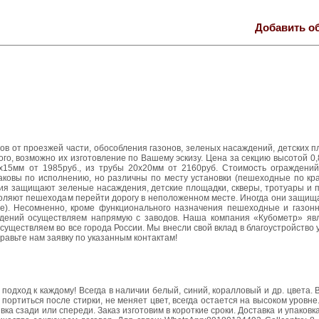
Добавить о
в от проезжей части, обособления газонов, зеленых насаждений, детских пл
о, возможно их изготовление по Вашему эскизу. Цена за секцию высотой 0
х15мм от 1985руб., из трубы 20х20мм от 2160руб. Стоимость ограждений
ковы по исполнению, но различны по месту установки (пешеходные по кра
ия защищают зеленые насаждения, детские площадки, скверы, тротуары и п
воляют пешеходам перейти дорогу в неположенном месте. Иногда они защищ
ие). Несомненно, кроме функционального назначения пешеходные и газон
аждений осуществляем напрямую с заводов. Наша компания «Кубометр» яв
уществляем во все города России. Мы внесли свой вклад в благоустройство 
равьте нам заявку по указанным контактам!
одход к каждому! Всегда в наличии белый, синий, коралловый и др. цвета
ортиться после стирки, не меняет цвет, всегда остается на высоком уровне.
вка сзади или спереди. Заказ изготовим в короткие сроки. Доставка и упаковк