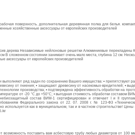
 рабочая поверхность. дополнительная деревянная полка для белья. компа
ественные хозяйственные аксессуары от европейских производителей
 массив дерева Независимые нейлоновые решетки Алюминиевые перекладины 
cм В сложенном состоянии занимает очень мало места, глубина 12 см. Неск
нные аксессуары от европейских производителей
и выполняют ряд задач по сохранению Вашего имущества: • препятствуют р
евесину от гниения; • защищают древесину от насекомых-вредителей; • выд
технологии производства; • подтверждена эффективность обработки на протя
пературе от -20 °С до +50°С; • выгодная стоимость обработки составом ВИ
гнебиозащитный состав ВИМ-1 сертифицирован и отвечает I и II группа
ебованиям Федерального закона от 22. 07. 2008 г. № 123-ФЗ «Техническ
о используется как в муниципальном, так и в частном строительстве! Цены
./кг
т возможность поставить вам асбестовую трубу любых диаметров от 100 мм