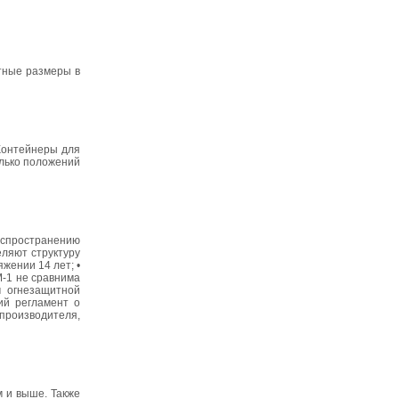
ктные размеры в
Контейнеры для
олько положений
аспространению
еляют структуру
жении 14 лет; •
М-1 не сравнима
м огнезащитной
ий регламент о
 производителя,
 и выше. Также