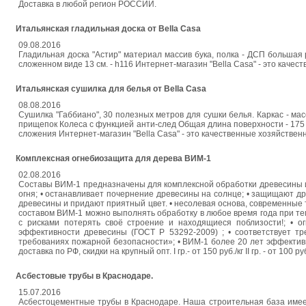
Доставка в любой регион РОССИИ.
Итальянская гладильная доска от Bella Casa
09.08.2016
Гладильная доска "Астир" материал массив бука, полка - ДСП большая
сложенном виде 13 см. - h116 Интернет-магазин "Bella Casa" - это кач
Итальянская сушилка для белья от Bella Casa
08.08.2016
Сушилка "Габбиано", 30 полезных метров для сушки белья. Каркас -
прищепок Колеса с функцией анти-след Общая длина поверхности - 175 
сложения Интернет-магазин "Bella Casa" - это качественные хозяйстве
Комплексная огнебиозащита для дерева ВИМ-1
02.08.2016
Составы ВИМ-1 предназначены для комплексной обработки древесины 
огня; • останавливает почернение древесины на солнце; • защищают др
древесины и придают приятный цвет. • несолевая основа, современные 
составом ВИМ-1 можно выполнять обработку в любое время года при тем
с рисками потерять своё строение и находящиеся поблизости!; • о
эффективности древесины (ГОСТ Р 53292-2009) ; • соответствует тр
требованиях пожарной безопасности»; • ВИМ-1 более 20 лет эффективн
доставка по РФ, скидки на крупный опт. I гр.- от 150 руб./кг II гр. - от 100 руб
Асбестовые трубы в Краснодаре.
15.07.2016
Асбестоцементные трубы в Краснодаре. Наша строительная база имее