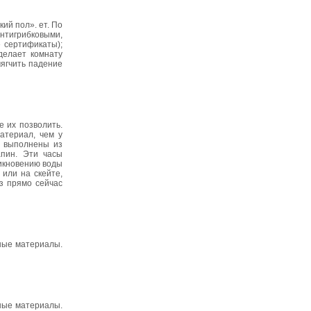
ий пол». ет. По
нтигрибковыми,
 сертификаты);
делает комнату
ягчить падение
 их позволить.
атериал, чем у
и выполнены из
апин. Эти часы
никновению воды
или на скейте,
аз прямо сейчас
дные материалы.
дные материалы.