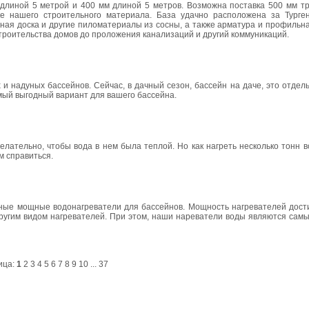
 длиной 5 метрой и 400 мм длиной 5 метров. Возможна поставка 500 мм т
е нашего строительного материала. База удачно расположена за Турге
зная доска и другие пиломатериалы из сосны, а также арматура и профильн
троительства домов до проложения канализаций и другий коммуникаций.
 надуных бассейнов. Сейчас, в дачный сезон, бассейн на даче, это отдел
амый выгодный вариант для вашего бассейна.
елательно, чтобы вода в нем была теплой. Но как нагреть несколько тонн 
м справиться.
ные мощные водонагреватели для бассейнов. Мощность нагревателей достиг
другим видом нагревателей. При этом, наши нареватели воды являются сам
ица:
1
2
3
4
5
6
7
8
9
10
...
37