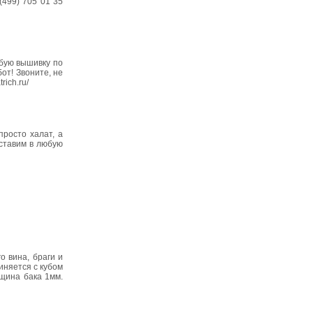
(499) 705 01 35
юбую вышивку по
от! Звоните, не
rich.ru/
росто халат, а
оставим в любую
 вина, браги и
иняется с кубом
лщина бака 1мм.