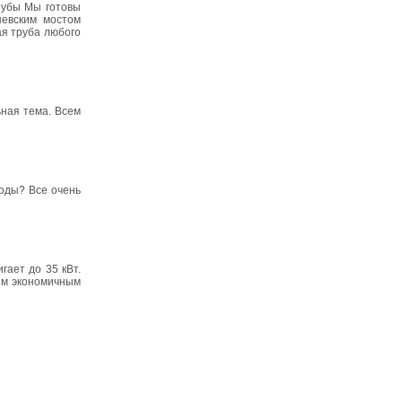
рубы Мы готовы
невским мостом
ая труба любого
ьная тема. Всем
воды? Все очень
ает до 35 кВт.
ым экономичным