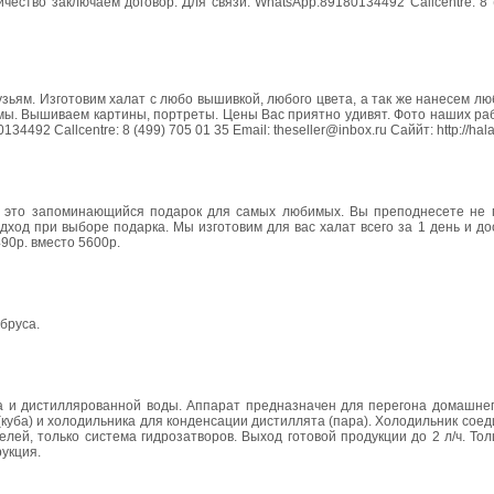
чество заключаем договор. Для связи: WhatsApp:89180134492 Callcentre: 8 
зьям. Изготовим халат с любо вышивкой, любого цвета, а так же нанесем л
ы. Вышиваем картины, портреты. Цены Вас приятно удивят. Фото наших раб
92 Callcentre: 8 (499) 705 01 35 Email: theseller@inbox.ru Саййт: http://halat
 это запоминающийся подарок для самых любимых. Вы преподнесете не п
ход при выборе подарка. Мы изготовим для вас халат всего за 1 день и д
490р. вместо 5600р.
бруса.
 и дистиллярованной воды. Аппарат предназначен для перегона домашнего
куба) и холодильника для конденсации дистиллята (пара). Холодильник соед
лей, только система гидрозатворов. Выход готовой продукции до 2 л/ч. То
укция.