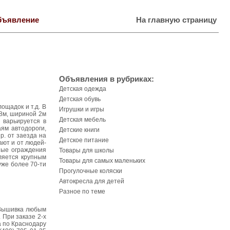
бъявление
На главную страницу
Объявления в рубриках:
Детская одежда
Детская обувь
ощадок и т.д. В
Игрушки и игры
,8м, шириной 2м
Детская мебель
 варьируется в
ям автодороги,
Детские книги
р. от заезда на
Детское питание
ают и от людей-
ные ограждения
Товары для школы
ляется крупным
Товары для самых маленьких
уже более 70-ти
Прогулочные коляски
Автокресла для детей
Разное по теме
. Вышивка любым
 При заказе 2-х
а по Краснодару