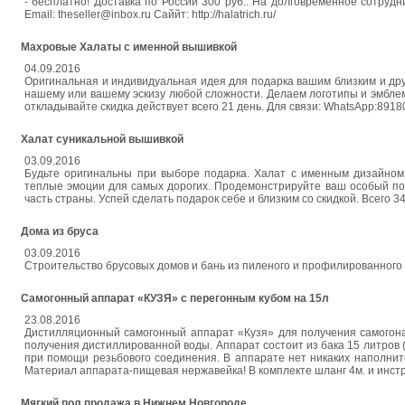
- бесплатно! Доставка по России 300 руб.. На долговременное сотрудни
Email: theseller@inbox.ru Саййт: http://halatrich.ru/
Махровые Халаты с именной вышивкой
04.09.2016
Оригинальная и индивидуальная идея для подарка вашим близким и дру
нашему или вашему эскизу любой сложности. Делаем логотипы и эмблем
откладывайте скидка действует всего 21 день. Для связи: WhatsApp:891801344
Халат суникальной вышивкой
03.09.2016
Будьте оригинальны при выборе подарка. Халат с именным дизайном
теплые эмоции для самых дорогих. Продемонстрируйте ваш особый под
часть страны. Успей сделать подарок себе и близким со скидкой. Всего 3
Дома из бруса
03.09.2016
Строительство брусовых домов и бань из пиленого и профилированного 
Самогонный аппарат «КУЗЯ» с перегонным кубом на 15л
23.08.2016
Дистилляционный самогонный аппарат «Кузя» для получения самогона
получения дистиллированной воды. Аппарат состоит из бака 15 литров (
при помощи резьбового соединения. В аппарате нет никаких наполните
Материал аппарата-пищевая нержавейка! В комплекте шланг 4м. и инстр
Мягкий пол продажа в Нижнем Новгороде