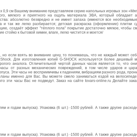
3 х 0,9 см Вашему вниманию представляем серию напольных игровых зон «Мягк
ого, мягкого и приятного на ощупь материала ЭВА, который обладает а
ства: абсолютно безвредно и не имеет запаха (имеются все необходимые
 и так же легко разбирается; детская раскраска (оформление) плитки с
ию, создаёт эффект "тёплого пола" покрытие достаточно мягкое, чтобы см
 стойко к бытовой химии, влаге, легко чистится и моется/
но если взять во внимание цену, то понимаешь, что не каждый может себе
-Shock. Для изготовления копий G-SHOCK используется более дешевый м
орогого аналога. Отличительной чертой данных часов является то, что он
часы от разных механических повреждений, в том числе ударов и цар
пуса. Эти часы не восприимчивы к падениям, вибрациям разного рода, про
деланы именно для Вас. Вы можете смело заниматься ездой на велосипеде 
о эти часы Вас не подведут. Заказ на сайте tovars-online.ru Делайте зак
м и годам выпуска). Упаковка (6 шт.) -1500 рублей. А также другие расхо
м и годам выпуска). Упаковка (6 шт.) -1500 рублей. А также другие расхо