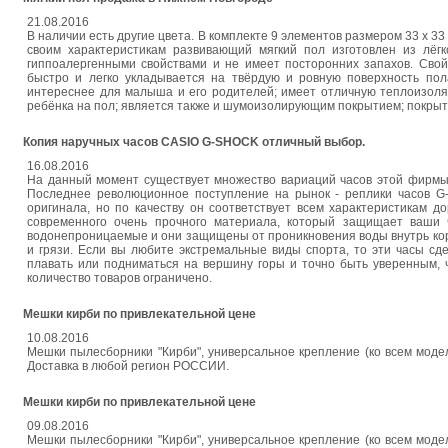
21.08.2016
В наличии есть другие цвета. В комплекте 9 элементов размером 33 х 3
своим характеристикам развивающий мягкий пол изготовлен из лёгк
гиппоалергенными свойствами и не имеет посторонних запахов. Свой
быстро и легко укладывается на твёрдую и ровную поверхность пола
интереснее для малыша и его родителей; имеет отличную теплоизоляц
ребёнка на пол; является также и шумоизолирующим покрытием; покрытие
Копия наручных часов CASIO G-SHOCK отличный выбор.
16.08.2016
На данный момент существует множество вариаций часов этой фирмы, 
Последнее революционное поступление на рынок - реплики часов G
оригинала, но по качеству он соответствует всем характеристикам д
современного очень прочного материала, который защищает ваши 
водонепроницаемые и они защищены от проникновения воды внутрь кор
и грязи. Если вы любите экстремальные виды спорта, то эти часы с
плавать или подниматься на вершину горы и точно быть уверенным, чт
количество товаров ограничено.
Мешки кирби по привлекательной цене
10.08.2016
Мешки пылесборники "Кирби", универсальное крепление (ко всем моделя
Доставка в любой регион РОССИИ.
Мешки кирби по привлекательной цене
09.08.2016
Мешки пылесборники "Кирби", универсальное крепление (ко всем моделя