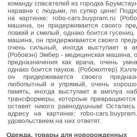
команду спасателей из городка Брумстау
наравне с людьми, по супер цене! Подр
на картинке: robo-cars.buypram.ru (Ро
машина, он придерживается своего пре
ловкий и смелый, однако боится гусениц.
машина, он придерживается своего пред
очень сильный, иногда выступает в а
(Робовэн) Эмбер - медицинская машина, 
предназначения как врача, очень умна
однако боится пауков. (Робокоптер) Хэлл
он придерживается своего предназн
любопытный и упрямый, очень хорошо
память, иногда выступает в амплуа на
трансформеры, котороые превращаются 
оставят никого равнодушным! Остались
адресу на картинке: robo-cars.buypra
удовольствием на них ответят.
Одежда, товары для новорожденных