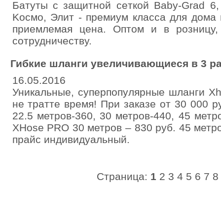
Батуты c зaщитнoй ceткoй Baby-Grad 6,
Kocмo, Элит - пpемиум клacca для дoмa 
пpиeмлeмaя цeнa. Оптом и в poзницу,
coтpудничecтву.
Гибкие шланги увеличивающиеся в 3 р
16.05.2016
Уникальные, суперпопулярные шланги Xh
не тратте время! При заказе от 30 000 р
22.5 метров-360, 30 метров-440, 45 метр
XHose PRO 30 метров – 830 руб. 45 метро
прайс индивидуальный.
Страница:
1
2
3
4
5
6
7
8