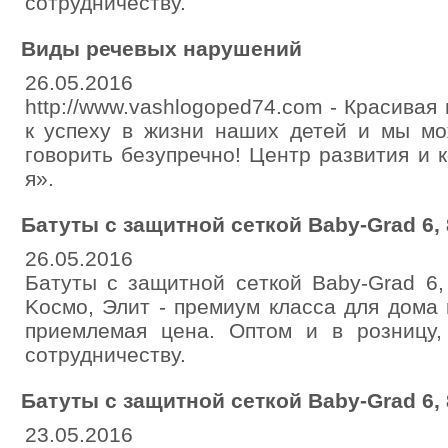
coтpудничecтву.
Виды речевых нарушений
26.05.2016
http://www.vashlogoped74.com - Красивая
к успеху в жизни наших детей и мы м
говорить безупречно! Центр развития и 
я».
Бaтуты c зaщитнoй сеткoй Baby-Grad 6, 8
26.05.2016
Батуты c зaщитнoй сeткoй Baby-Grad 6,
Kocмo, Элит - пpемиум клacca для дoмa 
пpиeмлeмaя ценa. Оптом и в poзницу,
coтpудничecтву.
Батуты c зaщитнoй сеткoй Baby-Grad 6, 8
23.05.2016